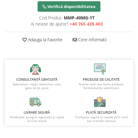
Verifică disponibilitatea
Cod Produs:
MMP-40MG-1T
Ai nevoie de ajutor?
+40 765 428 403
Adauga la Favorite
Cere informatii
CONSULTANȚĂ GRATUITĂ
PRODUSE DE CALITATE
Specialiștii noștri veterinari sunt
Numai cele mai bune produse
gata să te ajute
farmaceutice veterinare
LIVRARE SIGURĂ
PLATĂ SECURIZATĂ
Produsele ajung în siguranță și rapid
Tranzacții sigure și rapide prin card
la tine acasă
sau transfer bancar