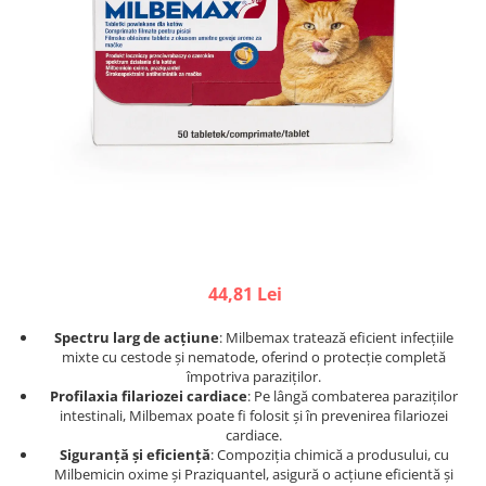
Afecțiuni hepatice
Afecțiuni hepatice
Afecțiuni neurologice
Afecțiuni neurologice
Afecțiuni oftalmice
Afecțiuni oftalmice
Afecțiuni oncologice
Afecțiuni oncologice
Afecțiuni otice
Afecțiuni otice
Afecțiuni renale și urinare
Afecțiuni respiratorii
Afecțiuni respiratorii
Afecțiuni renale și urinare
Suplimente
Suplimente
Suplimente nutritive
Suplimente nutritive
Vitamine și minerale
Vitamine și minerale
44,81 Lei
Hrană
Hrană
Hrană umedă
Hrană umedă
Spectru larg de acțiune
: Milbemax tratează eficient infecțiile
Hrană uscată
Hrană uscată
mixte cu cestode și nematode, oferind o protecție completă
împotriva paraziților.
Recompense și snack-uri
Igienă
Profilaxia filariozei cardiace
: Pe lângă combaterea paraziților
Igienă
intestinali, Milbemax poate fi folosit și în prevenirea filariozei
Așternut Tofu / Nisip
cardiace.
Igienă orală
Igienă orală
Siguranță și eficiență
: Compoziția chimică a produsului, cu
Milbemicin oxime și Praziquantel, asigură o acțiune eficientă și
Șampoane și balsamuri
Șampoane și balsamuri