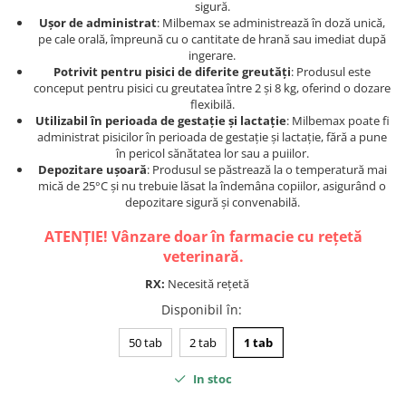
sigură.
Ușor de administrat
: Milbemax se administrează în doză unică,
pe cale orală, împreună cu o cantitate de hrană sau imediat după
ingerare.
Potrivit pentru pisici de diferite greutăți
: Produsul este
conceput pentru pisici cu greutatea între 2 și 8 kg, oferind o dozare
flexibilă.
Utilizabil în perioada de gestație și lactație
: Milbemax poate fi
administrat pisicilor în perioada de gestație și lactație, fără a pune
în pericol sănătatea lor sau a puiilor.
Depozitare ușoară
: Produsul se păstrează la o temperatură mai
mică de 25°C și nu trebuie lăsat la îndemâna copiilor, asigurând o
depozitare sigură și convenabilă.
ATENȚIE! Vânzare doar în farmacie cu rețetă
veterinară.
RX:
Necesită rețetă
Disponibil în
:
50 tab
2 tab
1 tab
In stoc