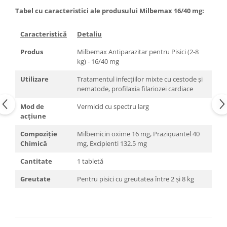
Tabel cu caracteristici ale produsului Milbemax 16/40 mg
:
Caracteristică
Detaliu
Produs
Milbemax Antiparazitar pentru Pisici (2-8
kg) - 16/40 mg
Utilizare
Tratamentul infecțiilor mixte cu cestode și
nematode, profilaxia filariozei cardiace
Mod de
Vermicid cu spectru larg
acțiune
Compoziție
Milbemicin oxime 16 mg, Praziquantel 40
Chimică
mg, Excipienti 132.5 mg
Cantitate
1 tabletă
Greutate
Pentru pisici cu greutatea între 2 și 8 kg