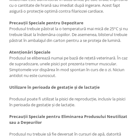
cu o cantitate de hrană sau imediat după ingerare. Acest fapt
asigură o protecție optimă contra filariozei cardiace.
Precauții Speciale pentru Depozitare
Produsul trebuie păstrat la o temperatură mai mică de 25°C și nu
trebuie lăsat la îndemâna copiilor. De asemenea, blisterul trebuie
păstrat în ambalajul din carton pentru a se proteja de lumină.
Atenționări Speciale
Produsul se eliberează numai pe bază de rețetă veterinară. În caz
de supradozare, unele pisici pot prezenta tremur muscular.
Simptomele vor dispărea în mod spontan în curs de o zi. Niciun
antidot nu este cunoscut.
Utilizare în perioada de gestație și de lactație
Produsul poate fi utilizat la pisici de reproducție, inclusiv la pisici
în perioada de gestație și de lactație.
Precauții Speciale pentru Eliminarea Produsului Neutilizat
sau a Deșeurilor
Produsul nu trebuie să fie deversat în cursuri de apă, datorită