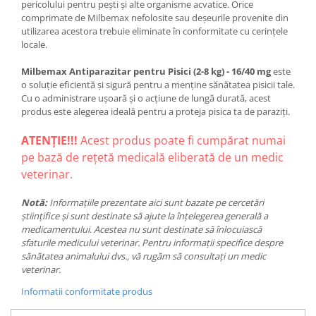
pericolului pentru pești și alte organisme acvatice. Orice
comprimate de Milbemax nefolosite sau deșeurile provenite din
utilizarea acestora trebuie eliminate în conformitate cu cerințele
locale.
Milbemax Antiparazitar pentru Pisici (2-8 kg) - 16/40 mg
este
o soluție eficientă și sigură pentru a menține sănătatea pisicii tale.
Cu o administrare ușoară și o acțiune de lungă durată, acest
produs este alegerea ideală pentru a proteja pisica ta de paraziți.
ATENȚIE!!!
Acest produs poate fi cumpărat numai
pe bază de rețetă medicală eliberată de un medic
veterinar.
Notă:
Informațiile prezentate aici sunt bazate pe cercetări
științifice și sunt destinate să ajute la înțelegerea generală a
medicamentului. Acestea nu sunt destinate să înlocuiască
sfaturile medicului veterinar. Pentru informații specifice despre
sănătatea animalului dvs., vă rugăm să consultați un medic
veterinar.
Informatii conformitate produs