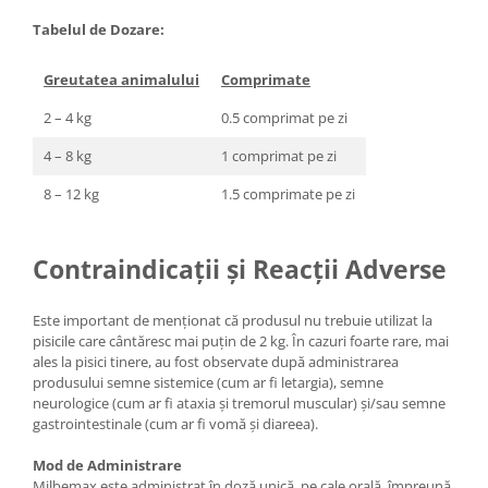
Tabelul de Dozare:
Greutatea animalului
Comprimate
2 – 4 kg
0.5 comprimat pe zi
4 – 8 kg
1 comprimat pe zi
8 – 12 kg
1.5 comprimate pe zi
Contraindicații și Reacții Adverse
Este important de menționat că produsul nu trebuie utilizat la
pisicile care cântăresc mai puțin de 2 kg. În cazuri foarte rare, mai
ales la pisici tinere, au fost observate după administrarea
produsului semne sistemice (cum ar fi letargia), semne
neurologice (cum ar fi ataxia și tremorul muscular) și/sau semne
gastrointestinale (cum ar fi vomă și diareea).
Mod de Administrare
Milbemax este administrat în doză unică, pe cale orală, împreună