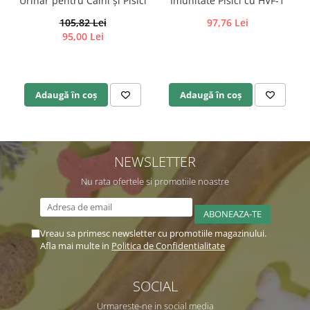
Urinar pentru Câini și Pisici
Imunitate Pisici cu HVF-1
105,82 Lei
97,76 Lei
95,00 Lei
Adaugă în coș
Adaugă în coș
NEWSLETTER
Nu rata ofertele si promotiile noastre
Vreau sa primesc newsletter cu promotiile magazinului.
Afla mai multe in
Politica de Confidentialitate
SOCIAL
Urmareste-ne in social media