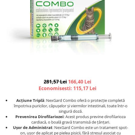
Afecțiuni hepatice
Afecțiuni hepatice
Afecțiuni neurologice
Afecțiuni neurologice
Afecțiuni oftalmice
Afecțiuni oftalmice
Afecțiuni oncologice
Afecțiuni oncologice
Afecțiuni otice
Afecțiuni otice
Afecțiuni renale și urinare
Afecțiuni respiratorii
Afecțiuni respiratorii
Afecțiuni renale și urinare
Suplimente
Suplimente
Suplimente nutritive
Suplimente nutritive
Vitamine și minerale
Vitamine și minerale
281,57 Lei
166,40 Lei
Hrană
Hrană
Economisesti:
115,17
Lei
Hrană umedă
Hrană umedă
Hrană uscată
Hrană uscată
Acțiune Triplă
: NexGard Combo oferă o protecție completă
împotriva puricilor, căpușelor și viermilor intestinali, toate într-o
Recompense și snack-uri
Igienă
singură doză.
Igienă
Așternut Tofu / Nisip
Prevenirea Dirofilariozei
: Acest produs previne dirofilarioza
cardiacă, o boală gravă transmisă de țânțari.
Igienă orală
Igienă orală
Ușor de Administrat
: NexGard Combo este un tratament spot-
Șampoane și balsamuri
Șampoane și balsamuri
on, ușor de aplicat pe pielea pisicii, fără stresul asociat cu