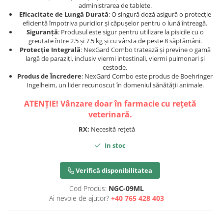
administrarea de tablete.
Eficacitate de Lungă Durată
: O singură doză asigură o protecție
eficientă împotriva puricilor și căpușelor pentru o lună întreagă.
Siguranță
: Produsul este sigur pentru utilizare la pisicile cu o
greutate între 2.5 și 7.5 kg și cu vârsta de peste 8 săptămâni.
Protecție Integrală
: NexGard Combo tratează și previne o gamă
largă de paraziți, inclusiv viermi intestinali, viermi pulmonari și
cestode.
Produs de Încredere
: NexGard Combo este produs de Boehringer
Ingelheim, un lider recunoscut în domeniul sănătății animale.
ATENȚIE! Vânzare doar în farmacie cu rețetă
veterinară.
RX:
Necesită rețetă
In stoc
Verifică disponibilitatea
Cod Produs:
NGC-09ML
Ai nevoie de ajutor?
+40 765 428 403