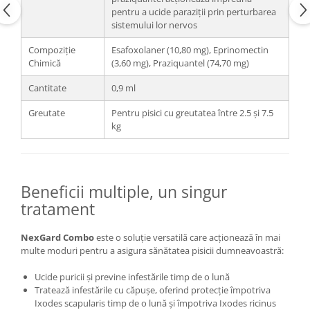
pentru a ucide paraziții prin perturbarea
sistemului lor nervos
Compoziție
Esafoxolaner (10,80 mg), Eprinomectin
Chimică
(3,60 mg), Praziquantel (74,70 mg)
Cantitate
0,9 ml
Greutate
Pentru pisici cu greutatea între 2.5 și 7.5
kg
Beneficii multiple, un singur
tratament
NexGard Combo
este o soluție versatilă care acționează în mai
multe moduri pentru a asigura sănătatea pisicii dumneavoastră:
Ucide puricii și previne infestările timp de o lună
Tratează infestările cu căpușe, oferind protecție împotriva
Ixodes scapularis timp de o lună și împotriva Ixodes ricinus