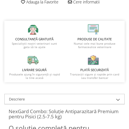
Adauga la Favorite
Cere informatii
CONSULTANȚĂ GRATUITĂ
PRODUSE DE CALITATE
Specialiștii noștri veterinari sunt
Numai cele mai bune produse
gata să te ajute
farmaceutice veterinare
LIVRARE SIGURĂ
PLATĂ SECURIZATĂ
Produsele ajung în siguranță și rapid
Tranzacții sigure și rapide prin card
la tine acasă
sau transfer bancar
Descriere
NexGard Combo: Soluție Antiparazitară Premium
pentru Pisici (2.5-7.5 kg)
O soluție completă pentru