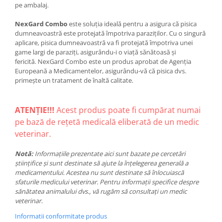
pe ambalaj.
NexGard Combo
este soluția ideală pentru a asigura că pisica
dumneavoastră este protejată împotriva paraziților. Cu o singură
aplicare, pisica dumneavoastră va fi protejată împotriva unei
game largi de paraziți, asigurându-i o viață sănătoasă și
fericită. NexGard Combo este un produs aprobat de Agenția
Europeană a Medicamentelor, asigurându-vă că pisica dvs.
primește un tratament de înaltă calitate.
ATENȚIE!!!
Acest produs poate fi cumpărat numai
pe bază de rețetă medicală eliberată de un medic
veterinar.
Notă:
Informațiile prezentate aici sunt bazate pe cercetări
științifice și sunt destinate să ajute la înțelegerea generală a
medicamentului. Acestea nu sunt destinate să înlocuiască
sfaturile medicului veterinar. Pentru informații specifice despre
sănătatea animalului dvs., vă rugăm să consultați un medic
veterinar.
Informatii conformitate produs