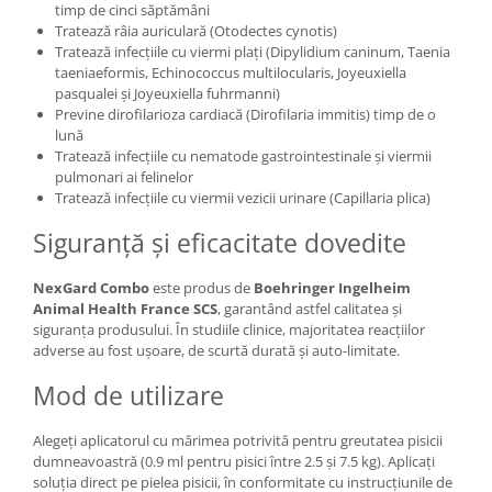
timp de cinci săptămâni
Tratează râia auriculară (Otodectes cynotis)
Tratează infecțiile cu viermi plați (Dipylidium caninum, Taenia
taeniaeformis, Echinococcus multilocularis, Joyeuxiella
pasqualei și Joyeuxiella fuhrmanni)
Previne dirofilarioza cardiacă (Dirofilaria immitis) timp de o
lună
Tratează infecțiile cu nematode gastrointestinale și viermii
pulmonari ai felinelor
Tratează infecțiile cu viermii vezicii urinare (Capillaria plica)
Siguranță și eficacitate dovedite
NexGard Combo
este produs de
Boehringer Ingelheim
Animal Health France SCS
, garantând astfel calitatea și
siguranța produsului. În studiile clinice, majoritatea reacțiilor
adverse au fost ușoare, de scurtă durată și auto-limitate.
Mod de utilizare
Alegeți aplicatorul cu mărimea potrivită pentru greutatea pisicii
dumneavoastră (0.9 ml pentru pisici între 2.5 și 7.5 kg). Aplicați
soluția direct pe pielea pisicii, în conformitate cu instrucțiunile de