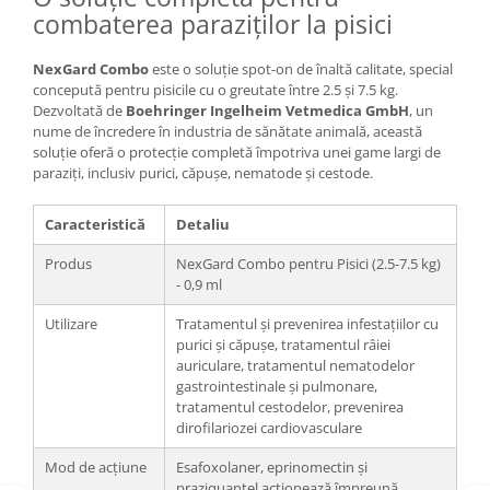
combaterea paraziților la pisici
NexGard Combo
este o soluție spot-on de înaltă calitate, special
concepută pentru pisicile cu o greutate între 2.5 și 7.5 kg.
Dezvoltată de
Boehringer Ingelheim Vetmedica GmbH
, un
nume de încredere în industria de sănătate animală, această
soluție oferă o protecție completă împotriva unei game largi de
paraziți, inclusiv purici, căpușe, nematode și cestode.
Caracteristică
Detaliu
Produs
NexGard Combo pentru Pisici (2.5-7.5 kg)
- 0,9 ml
Utilizare
Tratamentul și prevenirea infestațiilor cu
purici și căpușe, tratamentul râiei
auriculare, tratamentul nematodelor
gastrointestinale și pulmonare,
tratamentul cestodelor, prevenirea
dirofilariozei cardiovasculare
Mod de acțiune
Esafoxolaner, eprinomectin și
praziquantel acționează împreună