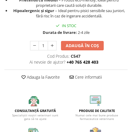
Prietenos cu mediul
– Produs eco-friendly, ideal pentru
proprietarii care caută soluții durabile.
Hipoalergenic și sigur
– Ideal pentru pisici sensibile sau juniori,
fără risc în caz de ingerare accidentală.
IN STOC
Durata de livrare:
2-4 zile
ADAUGĂ ÎN COȘ
Cod Produs:
C547
Ai nevoie de ajutor?
+40 765 428 403
Adauga la Favorite
Cere informatii
CONSULTANȚĂ GRATUITĂ
PRODUSE DE CALITATE
Specialiștii noștri veterinari sunt
Numai cele mai bune produse
gata să te ajute
farmaceutice veterinare