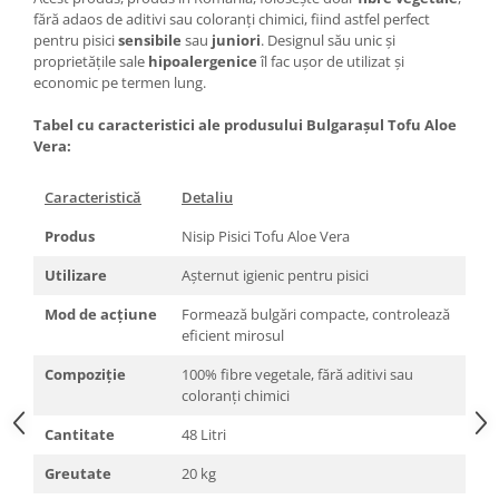
fără adaos de aditivi sau coloranți chimici, fiind astfel perfect
pentru pisici
sensibile
sau
juniori
. Designul său unic și
proprietățile sale
hipoalergenice
îl fac ușor de utilizat și
economic pe termen lung.
Tabel cu caracteristici ale produsului Bulgarașul Tofu Aloe
Vera:
Caracteristică
Detaliu
Produs
Nisip Pisici Tofu Aloe Vera
Utilizare
Așternut igienic pentru pisici
Mod de acțiune
Formează bulgări compacte, controlează
eficient mirosul
Compoziție
100% fibre vegetale, fără aditivi sau
coloranți chimici
Cantitate
48 Litri
Greutate
20 kg