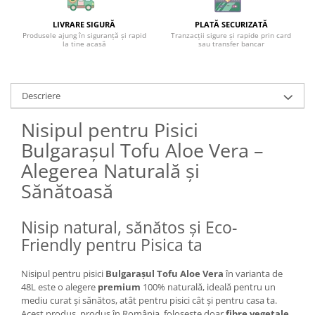
LIVRARE SIGURĂ
PLATĂ SECURIZATĂ
Produsele ajung în siguranță și rapid
Tranzacții sigure și rapide prin card
la tine acasă
sau transfer bancar
Descriere
Nisipul pentru Pisici
Bulgarașul Tofu Aloe Vera –
Alegerea Naturală și
Sănătoasă
Nisip natural, sănătos și Eco-
Friendly pentru Pisica ta
Nisipul pentru pisici
Bulgaraș
ul Tofu Aloe Vera
în varianta de
48L este o alegere
premium
100% naturală, ideală pentru un
mediu curat și sănătos, atât pentru pisici cât și pentru casa ta.
Acest produs, produs în România, folosește doar
fibre vegetale
,