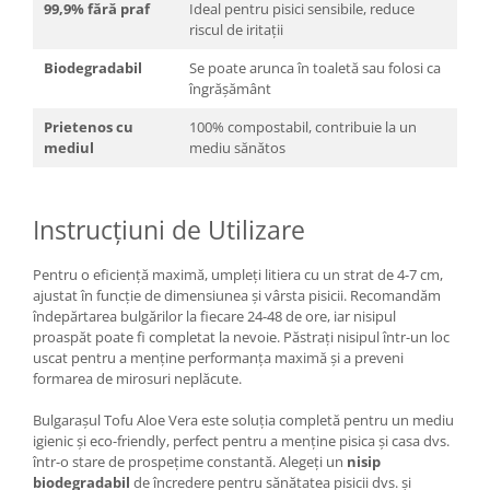
99,9% fără praf
Ideal pentru pisici sensibile, reduce
riscul de iritații
Biodegradabil
Se poate arunca în toaletă sau folosi ca
îngrășământ
Prietenos cu
100% compostabil, contribuie la un
mediul
mediu sănătos
Instrucțiuni de Utilizare
Pentru o eficiență maximă, umpleți litiera cu un strat de 4-7 cm,
ajustat în funcție de dimensiunea și vârsta pisicii. Recomandăm
îndepărtarea bulgărilor la fiecare 24-48 de ore, iar nisipul
proaspăt poate fi completat la nevoie. Păstrați nisipul într-un loc
uscat pentru a menține performanța maximă și a preveni
formarea de mirosuri neplăcute.
Bulgarașul Tofu Aloe Vera este soluția completă pentru un mediu
igienic și eco-friendly, perfect pentru a menține pisica și casa dvs.
într-o stare de prospețime constantă. Alegeți un
nisip
biodegradabil
de încredere pentru sănătatea pisicii dvs. și