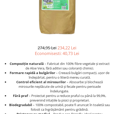
Afecțiuni hepatice
Afecțiuni hepatice
Afecțiuni neurologice
Afecțiuni neurologice
Afecțiuni oftalmice
Afecțiuni oftalmice
Afecțiuni oncologice
Afecțiuni oncologice
Afecțiuni otice
Afecțiuni otice
Afecțiuni renale și urinare
Afecțiuni respiratorii
Afecțiuni respiratorii
Afecțiuni renale și urinare
274,95 Lei
234,22 Lei
Suplimente
Suplimente
Economisesti:
40,73
Lei
Suplimente nutritive
Suplimente nutritive
Vitamine și minerale
Vitamine și minerale
Compoziție naturală
– Fabricat din 100% fibre vegetale și extract
de Aloe Vera, fără aditivi sau coloranți chimici.
Hrană
Hrană
Formare rapidă a bulgărilor
– Creează bulgări compacți, ușor de
Hrană umedă
Hrană umedă
îndepărtat, pentru o litieră mereu curată.
Control eficient al mirosurilor
– Absoarbe și blochează
Hrană uscată
Hrană uscată
mirosurile neplăcute de urină și fecale pentru perioade
Recompense și snack-uri
Igienă
îndelungate.
Fără praf
– Proiectat pentru a reduce praful cu până la 99,9%,
Igienă
Așternut Tofu / Nisip
prevenind iritațiile la pisici și proprietari.
Igienă orală
Igienă orală
Biodegradabil
– 100% compostabil, poate fi aruncat în toaletă sau
folosit ca îngrășământ pentru grădină.
Șampoane și balsamuri
Șampoane și balsamuri