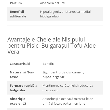
Parfum
Aloe Vera natural
Beneficii
Hipoalergenic, prietenos cu mediul,
adiționale
biodegradabil
Avantajele Cheie ale Nisipului
pentru Pisici Bulgarașul Tofu Aloe
Vera
Caracteristici
Beneficii
Natural și Non-
Sigur pentru pisici și oameni;
toxic
hipoalergenic
Formare rapidă a
Menținerea curățeniei și reducerea
bulgărilor
mirosurilor
Absorbție
Absorbe și blochează mirosurile de
excelentă
urină și fecale pe termen lung