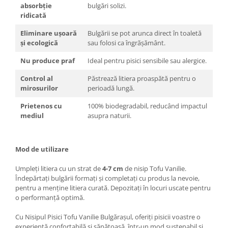
absorbție
bulgări solizi.
ridicată
Eliminare ușoară
Bulgării se pot arunca direct în toaletă
și ecologică
sau folosi ca îngrășământ.
Nu produce praf
Ideal pentru pisici sensibile sau alergice.
Control al
Păstrează litiera proaspătă pentru o
mirosurilor
perioadă lungă.
Prietenos cu
100% biodegradabil, reducând impactul
mediul
asupra naturii.
Mod de utilizare
Umpleți litiera cu un strat de
4-7 cm
de nisip Tofu Vanilie.
Îndepărtați bulgării formați și completați cu produs la nevoie,
pentru a menține litiera curată. Depozitați în locuri uscate pentru
o performanță optimă.
Cu Nisipul Pisici Tofu Vanilie Bulgărașul, oferiți pisicii voastre o
experiență confortabilă și sănătoasă, într-un mod sustenabil și