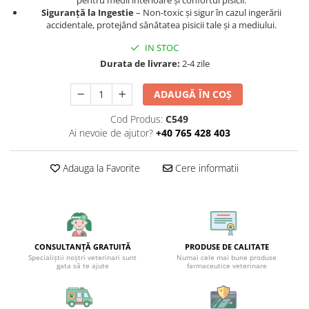
pentru medii interioare și confortul pisicii.
Siguranță la Ingestie
– Non-toxic și sigur în cazul ingerării
accidentale, protejând sănătatea pisicii tale și a mediului.
IN STOC
Durata de livrare:
2-4 zile
ADAUGĂ ÎN COȘ
Cod Produs:
C549
Ai nevoie de ajutor?
+40 765 428 403
Adauga la Favorite
Cere informatii
CONSULTANȚĂ GRATUITĂ
PRODUSE DE CALITATE
Specialiștii noștri veterinari sunt
Numai cele mai bune produse
gata să te ajute
farmaceutice veterinare