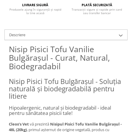
LIVRARE SIGURĂ
PLATĂ SECURIZATĂ
Produsele ajung în siguranță și rapid
Tranzacții sigure și rapide prin card
la tine acasă
sau transfer bancar
Descriere
Nisip Pisici Tofu Vanilie
Bulgărașul - Curat, Natural,
Biodegradabil
Nisip Pisici Tofu Bulgărașul - Soluția
naturală și biodegradabilă pentru
litiere
Hipoalergenic, natural și biodegradabil - ideal
pentru sănătatea pisicii tale!
Cleos’s Vet
vă prezintă
Nisipul Pisici Tofu Vanilie Bulgărașul -
48L (20kg)
, primul așternut de origine vegetală, produs cu