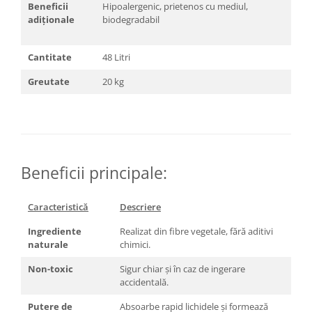
Beneficii
Hipoalergenic, prietenos cu mediul,
adiționale
biodegradabil
Cantitate
48 Litri
Greutate
20 kg
Beneficii principale:
Caracteristică
Descriere
Ingrediente
Realizat din fibre vegetale, fără aditivi
naturale
chimici.
Non-toxic
Sigur chiar și în caz de ingerare
accidentală.
Putere de
Absoarbe rapid lichidele și formează