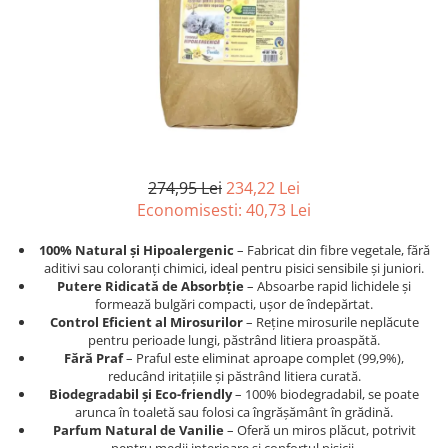
Afecțiuni hepatice
Afecțiuni hepatice
Afecțiuni neurologice
Afecțiuni neurologice
Afecțiuni oftalmice
Afecțiuni oftalmice
Afecțiuni oncologice
Afecțiuni oncologice
Afecțiuni otice
Afecțiuni otice
Afecțiuni renale și urinare
Afecțiuni respiratorii
Afecțiuni respiratorii
Afecțiuni renale și urinare
274,95 Lei
234,22 Lei
Suplimente
Suplimente
Economisesti:
40,73
Lei
Suplimente nutritive
Suplimente nutritive
Vitamine și minerale
Vitamine și minerale
100% Natural și Hipoalergenic
– Fabricat din fibre vegetale, fără
aditivi sau coloranți chimici, ideal pentru pisici sensibile și juniori.
Hrană
Hrană
Putere Ridicată de Absorbție
– Absoarbe rapid lichidele și
Hrană umedă
Hrană umedă
formează bulgări compacti, ușor de îndepărtat.
Control Eficient al Mirosurilor
– Reține mirosurile neplăcute
Hrană uscată
Hrană uscată
pentru perioade lungi, păstrând litiera proaspătă.
Recompense și snack-uri
Igienă
Fără Praf
– Praful este eliminat aproape complet (99,9%),
reducând iritațiile și păstrând litiera curată.
Igienă
Așternut Tofu / Nisip
Biodegradabil și Eco-friendly
– 100% biodegradabil, se poate
Igienă orală
Igienă orală
arunca în toaletă sau folosi ca îngrășământ în grădină.
Parfum Natural de Vanilie
– Oferă un miros plăcut, potrivit
Șampoane și balsamuri
Șampoane și balsamuri