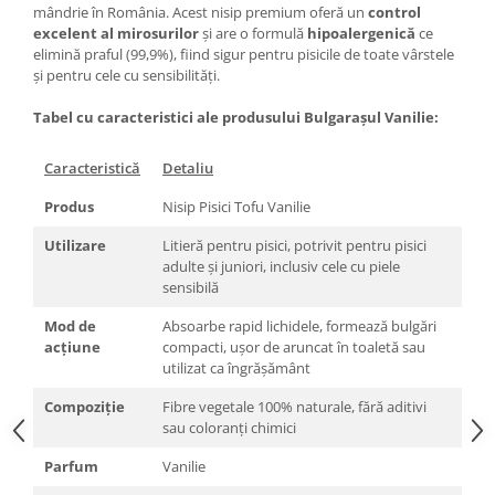
mândrie în România. Acest nisip premium oferă un
control
excelent al mirosurilor
și are o formulă
hipoalergenică
ce
elimină praful (99,9%), fiind sigur pentru pisicile de toate vârstele
și pentru cele cu sensibilități.
Tabel cu caracteristici ale produsului Bulgarașul Vanilie:
Caracteristică
Detaliu
Produs
Nisip Pisici Tofu Vanilie
Utilizare
Litieră pentru pisici, potrivit pentru pisici
adulte și juniori, inclusiv cele cu piele
sensibilă
Mod de
Absoarbe rapid lichidele, formează bulgări
acțiune
compacti, ușor de aruncat în toaletă sau
utilizat ca îngrășământ
Compoziție
Fibre vegetale 100% naturale, fără aditivi
sau coloranți chimici
Parfum
Vanilie