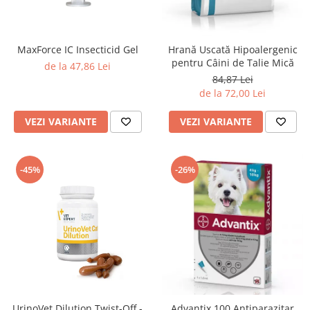
MaxForce IC Insecticid Gel
Hrană Uscată Hipoalergenic
pentru Câini de Talie Mică
de la 47,86 Lei
84,87 Lei
de la 72,00 Lei
VEZI VARIANTE
VEZI VARIANTE
-45%
-26%
UrinoVet Dilution Twist-Off -
Advantix 100 Antiparazitar