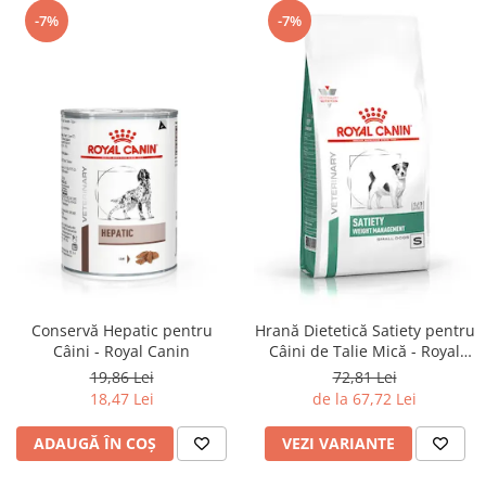
-7%
-7%
Conservă Hepatic pentru
Hrană Dietetică Satiety pentru
Câini - Royal Canin
Câini de Talie Mică - Royal
Canin
19,86 Lei
72,81 Lei
18,47 Lei
de la 67,72 Lei
ADAUGĂ ÎN COȘ
VEZI VARIANTE