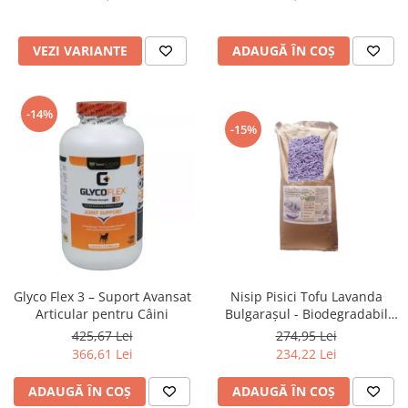
VEZI VARIANTE
ADAUGĂ ÎN COȘ
-14%
-15%
Glyco Flex 3 – Suport Avansat
Nisip Pisici Tofu Lavanda
Articular pentru Câini
Bulgarașul - Biodegradabil
48L
425,67 Lei
274,95 Lei
366,61 Lei
234,22 Lei
ADAUGĂ ÎN COȘ
ADAUGĂ ÎN COȘ