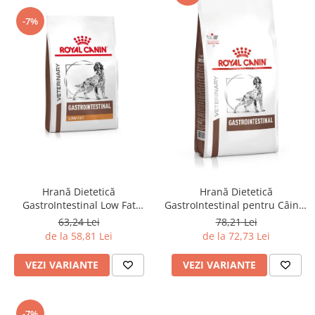
-7%
Hrană Dietetică
Hrană Dietetică
GastroIntestinal Low Fat
GastroIntestinal pentru Câini -
pentru Câini - Royal Canin
Royal Canin
63,24 Lei
78,21 Lei
de la 58,81 Lei
de la 72,73 Lei
VEZI VARIANTE
VEZI VARIANTE
-7%