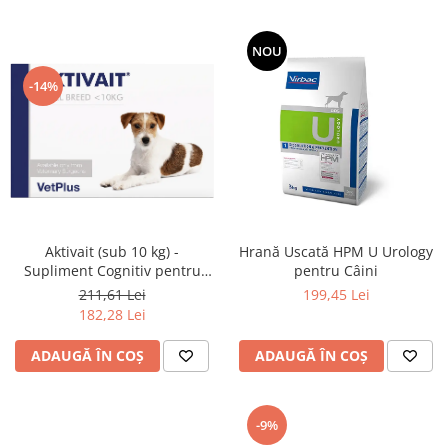
NOU
-14%
Aktivait (sub 10 kg) -
Hrană Uscată HPM U Urology
Supliment Cognitiv pentru
pentru Câini
Câini Mici
211,61 Lei
199,45 Lei
182,28 Lei
ADAUGĂ ÎN COȘ
ADAUGĂ ÎN COȘ
-9%