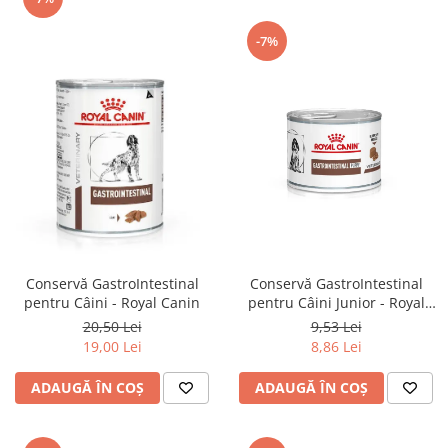
-7%
Conservă GastroIntestinal
Conservă GastroIntestinal
pentru Câini Junior - Royal
pentru Câini - Royal Canin
Canin
9,53 Lei
20,50 Lei
8,86 Lei
19,00 Lei
ADAUGĂ ÎN COȘ
ADAUGĂ ÎN COȘ