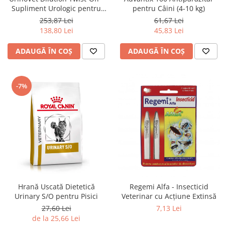
Supliment Urologic pentru
pentru Câini (4-10 kg)
Pisici
253,87 Lei
61,67 Lei
138,80 Lei
45,83 Lei
ADAUGĂ ÎN COȘ
ADAUGĂ ÎN COȘ
-7%
Hrană Uscată Dietetică
Regemi Alfa - Insecticid
Urinary S/O pentru Pisici
Veterinar cu Acțiune Extinsă
27,60 Lei
7,13 Lei
de la 25,66 Lei