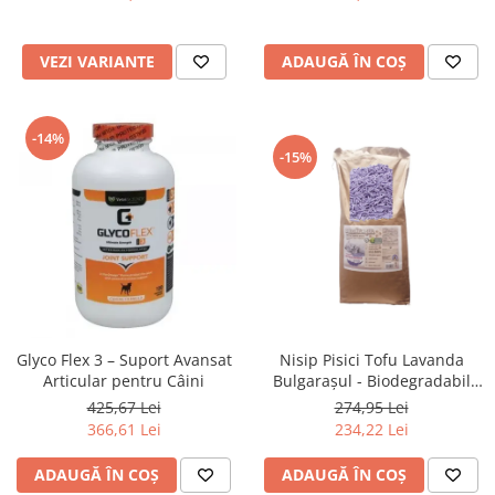
VEZI VARIANTE
ADAUGĂ ÎN COȘ
-14%
-15%
Glyco Flex 3 – Suport Avansat
Nisip Pisici Tofu Lavanda
Articular pentru Câini
Bulgarașul - Biodegradabil
48L
425,67 Lei
274,95 Lei
366,61 Lei
234,22 Lei
ADAUGĂ ÎN COȘ
ADAUGĂ ÎN COȘ