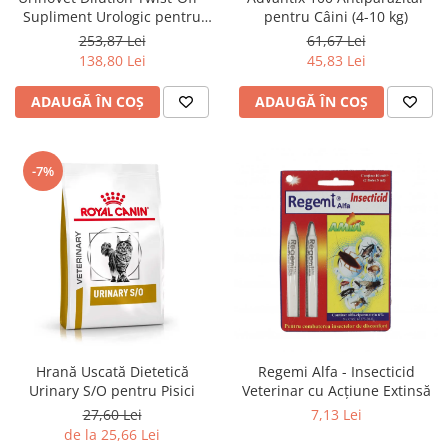
Supliment Urologic pentru
pentru Câini (4-10 kg)
Pisici
253,87 Lei
61,67 Lei
138,80 Lei
45,83 Lei
ADAUGĂ ÎN COȘ
ADAUGĂ ÎN COȘ
-7%
Hrană Uscată Dietetică
Regemi Alfa - Insecticid
Urinary S/O pentru Pisici
Veterinar cu Acțiune Extinsă
27,60 Lei
7,13 Lei
de la 25,66 Lei