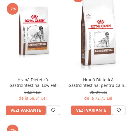
-7%
Hrană Dietetică
Hrană Dietetică
GastroIntestinal Low Fat
GastroIntestinal pentru Câini -
pentru Câini - Royal Canin
Royal Canin
63,24 Lei
78,21 Lei
de la 58,81 Lei
de la 72,73 Lei
VEZI VARIANTE
VEZI VARIANTE
-7%