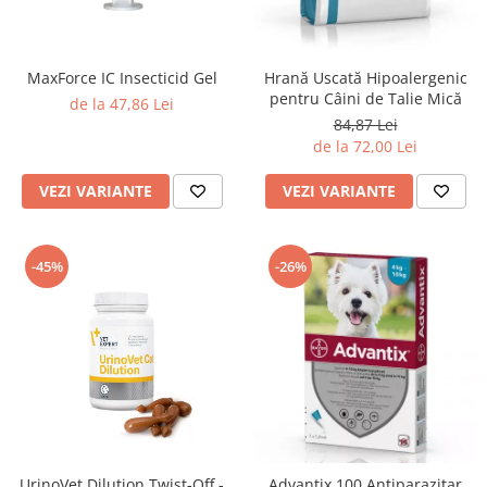
MaxForce IC Insecticid Gel
Hrană Uscată Hipoalergenic
pentru Câini de Talie Mică
de la 47,86 Lei
84,87 Lei
de la 72,00 Lei
VEZI VARIANTE
VEZI VARIANTE
-45%
-26%
UrinoVet Dilution Twist-Off -
Advantix 100 Antiparazitar