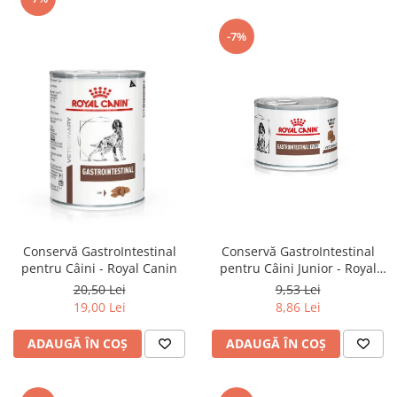
-7%
Conservă GastroIntestinal
Conservă GastroIntestinal
pentru Câini Junior - Royal
pentru Câini - Royal Canin
Canin
9,53 Lei
20,50 Lei
8,86 Lei
19,00 Lei
ADAUGĂ ÎN COȘ
ADAUGĂ ÎN COȘ