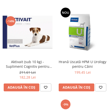
NOU
-14%
Aktivait (sub 10 kg) -
Hrană Uscată HPM U Urology
Supliment Cognitiv pentru
pentru Câini
Câini Mici
211,61 Lei
199,45 Lei
182,28 Lei
ADAUGĂ ÎN COȘ
ADAUGĂ ÎN COȘ
-9%