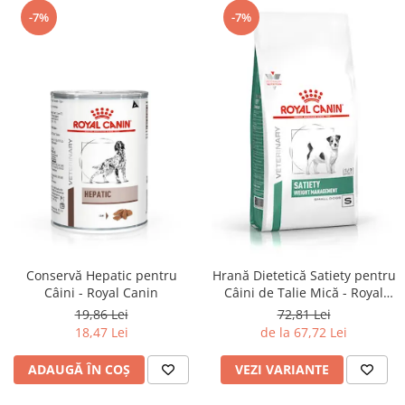
-7%
-7%
Conservă Hepatic pentru
Hrană Dietetică Satiety pentru
Câini - Royal Canin
Câini de Talie Mică - Royal
Canin
19,86 Lei
72,81 Lei
18,47 Lei
de la 67,72 Lei
ADAUGĂ ÎN COȘ
VEZI VARIANTE