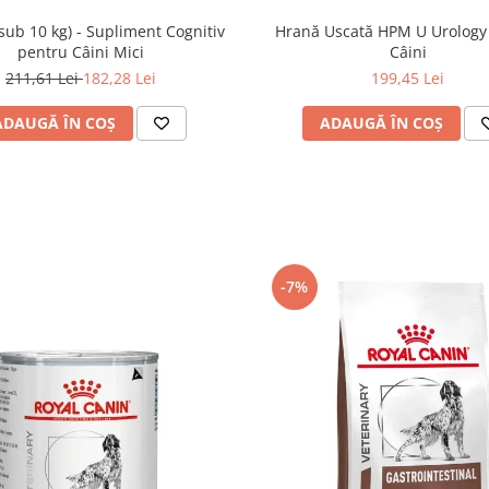
(sub 10 kg) - Supliment Cognitiv
Hrană Uscată HPM U Urology
pentru Câini Mici
Câini
211,61 Lei
182,28 Lei
199,45 Lei
ADAUGĂ ÎN COȘ
ADAUGĂ ÎN COȘ
-7%