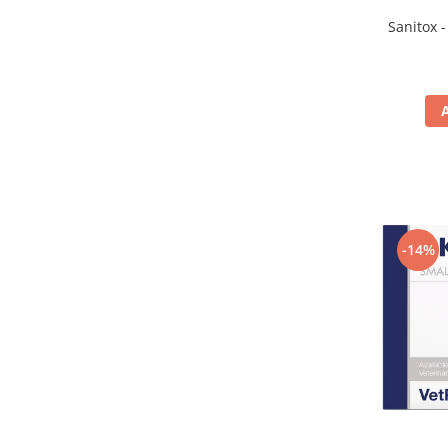
Sanitox -
-14%