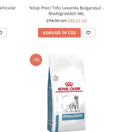
Articular
Nisip Pisici Tofu Lavanda Bulgarașul -
Biodegradabil 48L
274,95 Lei
234,22 Lei
ADAUGĂ ÎN COȘ
-7%