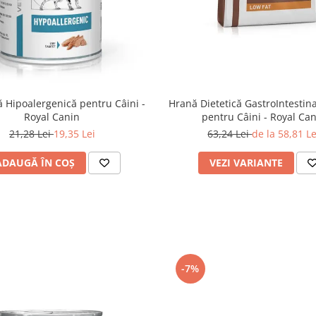
 Hipoalergenică pentru Câini -
Hrană Dietetică GastroIntestina
Royal Canin
pentru Câini - Royal Ca
21,28 Lei
19,35 Lei
63,24 Lei
de la 58,81 Le
ADAUGĂ ÎN COȘ
VEZI VARIANTE
-7%