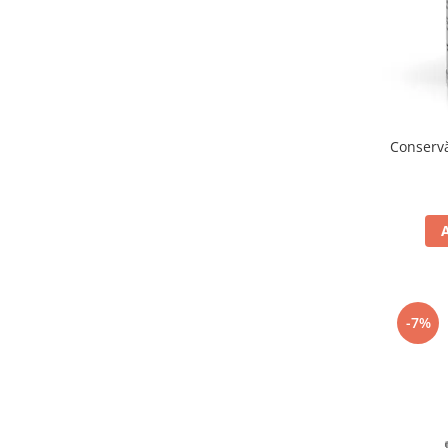
Conservă
-7%