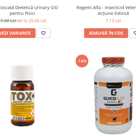
Uscată Dietetică Urinary S/O
Regemi Alfa - Insecticid Vete
pentru Pisici
Acțiune Extinsă
27,60 Lei
de la 25,66 Lei
7,13 Lei
VEZI VARIANTE
ADAUGĂ ÎN COȘ
-14%