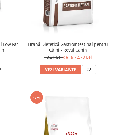
l Low Fat
Hrană Dietetică GastroIntestinal pentru
nin
Câini - Royal Canin
i
78,21 Lei
de la 72,73 Lei
VEZI VARIANTE
-7%