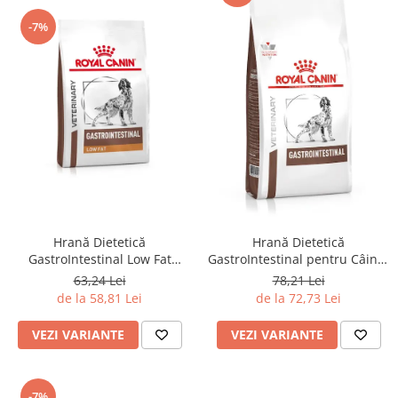
-7%
Hrană Dietetică
Hrană Dietetică
GastroIntestinal Low Fat
GastroIntestinal pentru Câini -
pentru Câini - Royal Canin
Royal Canin
63,24 Lei
78,21 Lei
de la 58,81 Lei
de la 72,73 Lei
VEZI VARIANTE
VEZI VARIANTE
-7%