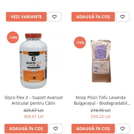
VEZI VARIANTE
ADAUGĂ ÎN COȘ
-14%
-15%
Glyco Flex 3 – Suport Avansat
Nisip Pisici Tofu Lavanda
Articular pentru Câini
Bulgarașul - Biodegradabil
48L
425,67 Lei
274,95 Lei
366,61 Lei
234,22 Lei
ADAUGĂ ÎN COȘ
ADAUGĂ ÎN COȘ