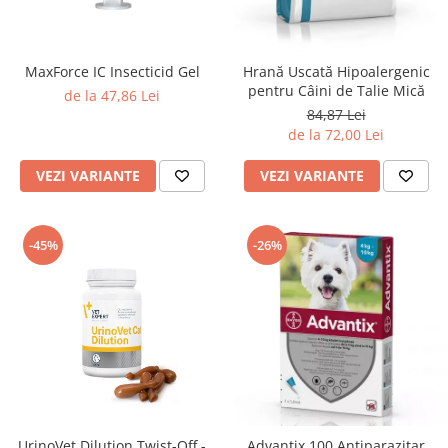
MaxForce IC Insecticid Gel
Hrană Uscată Hipoalergenic
pentru Câini de Talie Mică
de la 47,86 Lei
84,87 Lei
de la 72,00 Lei
VEZI VARIANTE
VEZI VARIANTE
-45%
-26%
UrinoVet Dilution Twist-Off -
Advantix 100 Antiparazitar