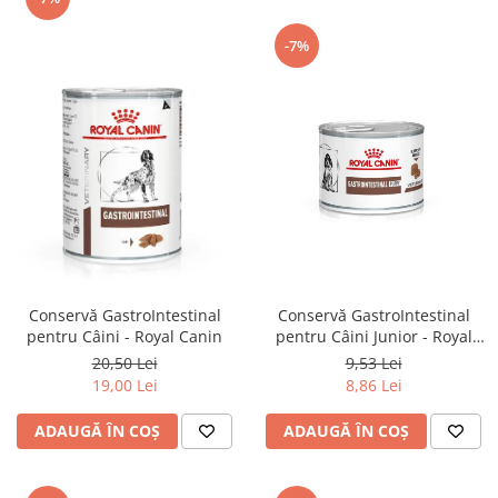
-7%
Conservă GastroIntestinal
Conservă GastroIntestinal
pentru Câini Junior - Royal
pentru Câini - Royal Canin
Canin
9,53 Lei
20,50 Lei
8,86 Lei
19,00 Lei
ADAUGĂ ÎN COȘ
ADAUGĂ ÎN COȘ