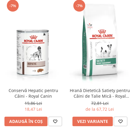
-7%
-7%
Conservă Hepatic pentru
Hrană Dietetică Satiety pentru
Câini - Royal Canin
Câini de Talie Mică - Royal
Canin
19,86 Lei
72,81 Lei
18,47 Lei
de la 67,72 Lei
ADAUGĂ ÎN COȘ
VEZI VARIANTE