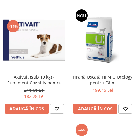
NOU
-14%
Aktivait (sub 10 kg) -
Hrană Uscată HPM U Urology
Supliment Cognitiv pentru
pentru Câini
Câini Mici
211,61 Lei
199,45 Lei
182,28 Lei
ADAUGĂ ÎN COȘ
ADAUGĂ ÎN COȘ
-9%