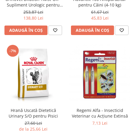
Supliment Urologic pentru
pentru Câini (4-10 kg)
Pisici
253,87 Lei
61,67 Lei
138,80 Lei
45,83 Lei
ADAUGĂ ÎN COȘ
ADAUGĂ ÎN COȘ
-7%
Hrană Uscată Dietetică
Regemi Alfa - Insecticid
Urinary S/O pentru Pisici
Veterinar cu Acțiune Extinsă
27,60 Lei
7,13 Lei
de la 25,66 Lei