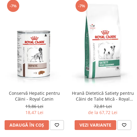
-7%
-7%
Conservă Hepatic pentru
Hrană Dietetică Satiety pentru
Câini - Royal Canin
Câini de Talie Mică - Royal
Canin
19,86 Lei
72,81 Lei
18,47 Lei
de la 67,72 Lei
ADAUGĂ ÎN COȘ
VEZI VARIANTE