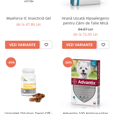
MaxForce IC Insecticid Gel
Hrană Uscată Hipoalergenic
pentru Câini de Talie Mică
de la 47,86 Lei
84,87 Lei
de la 72,00 Lei
VEZI VARIANTE
VEZI VARIANTE
-45%
-26%
UrinoVet Dilution Twist-Off -
Advantix 100 Antiparazitar