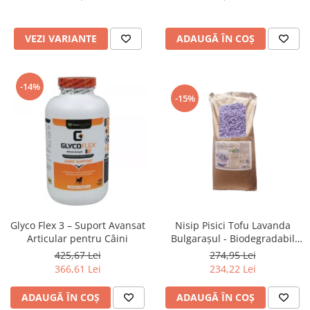
VEZI VARIANTE
ADAUGĂ ÎN COȘ
-14%
-15%
Glyco Flex 3 – Suport Avansat
Nisip Pisici Tofu Lavanda
Articular pentru Câini
Bulgarașul - Biodegradabil
48L
425,67 Lei
274,95 Lei
366,61 Lei
234,22 Lei
ADAUGĂ ÎN COȘ
ADAUGĂ ÎN COȘ