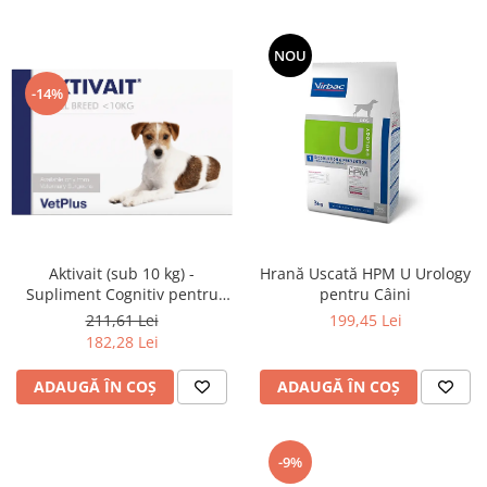
NOU
-14%
Aktivait (sub 10 kg) -
Hrană Uscată HPM U Urology
Supliment Cognitiv pentru
pentru Câini
Câini Mici
211,61 Lei
199,45 Lei
182,28 Lei
ADAUGĂ ÎN COȘ
ADAUGĂ ÎN COȘ
-9%