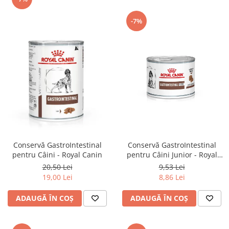
-7%
Conservă GastroIntestinal
Conservă GastroIntestinal
pentru Câini Junior - Royal
pentru Câini - Royal Canin
Canin
9,53 Lei
20,50 Lei
8,86 Lei
19,00 Lei
ADAUGĂ ÎN COȘ
ADAUGĂ ÎN COȘ