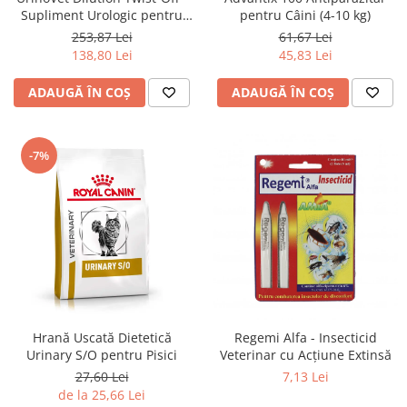
Supliment Urologic pentru
pentru Câini (4-10 kg)
Pisici
253,87 Lei
61,67 Lei
138,80 Lei
45,83 Lei
ADAUGĂ ÎN COȘ
ADAUGĂ ÎN COȘ
-7%
Hrană Uscată Dietetică
Regemi Alfa - Insecticid
Urinary S/O pentru Pisici
Veterinar cu Acțiune Extinsă
27,60 Lei
7,13 Lei
de la 25,66 Lei