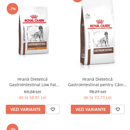
-7%
Hrană Dietetică
Hrană Dietetică
GastroIntestinal Low Fat
GastroIntestinal pentru Câini -
pentru Câini - Royal Canin
Royal Canin
63,24 Lei
78,21 Lei
de la 58,81 Lei
de la 72,73 Lei
VEZI VARIANTE
VEZI VARIANTE
-7%