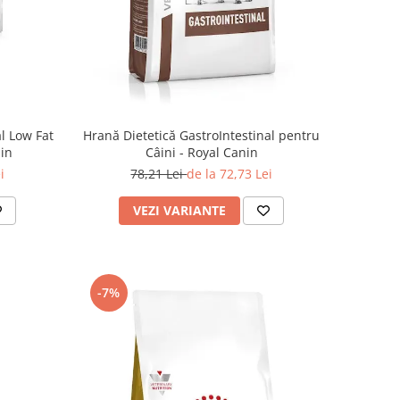
l Low Fat
Hrană Dietetică GastroIntestinal pentru
nin
Câini - Royal Canin
i
78,21 Lei
de la 72,73 Lei
VEZI VARIANTE
-7%