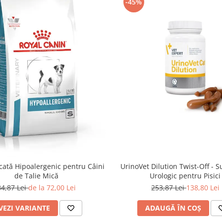
-45%
ată Hipoalergenic pentru Câini
UrinoVet Dilution Twist-Off - 
de Talie Mică
Urologic pentru Pisici
84,87 Lei
de la 72,00 Lei
253,87 Lei
138,80 Lei
VEZI VARIANTE
ADAUGĂ ÎN COȘ