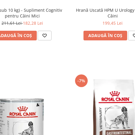
(sub 10 kg) - Supliment Cognitiv
Hrană Uscată HPM U Urology
pentru Câini Mici
Câini
211,61 Lei
182,28 Lei
199,45 Lei
ADAUGĂ ÎN COȘ
ADAUGĂ ÎN COȘ
-7%