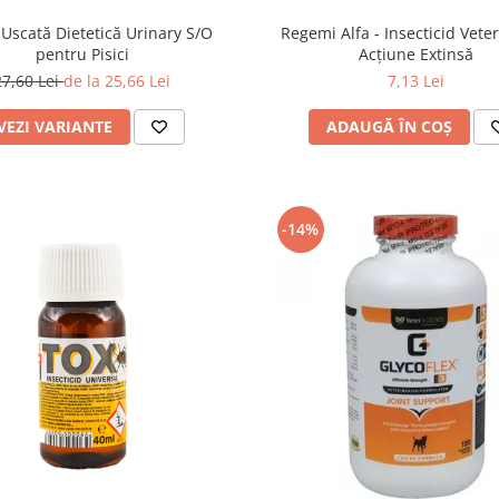
Uscată Dietetică Urinary S/O
Regemi Alfa - Insecticid Vete
pentru Pisici
Acțiune Extinsă
27,60 Lei
de la 25,66 Lei
7,13 Lei
VEZI VARIANTE
ADAUGĂ ÎN COȘ
-14%