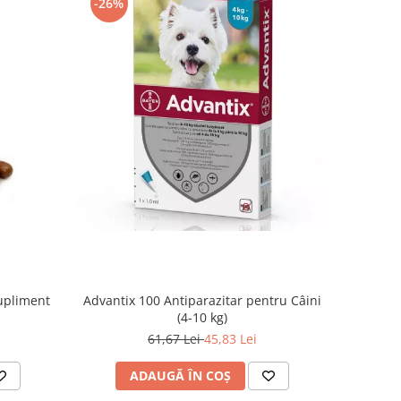
-26%
Supliment
Advantix 100 Antiparazitar pentru Câini
(4-10 kg)
61,67 Lei
45,83 Lei
ADAUGĂ ÎN COȘ