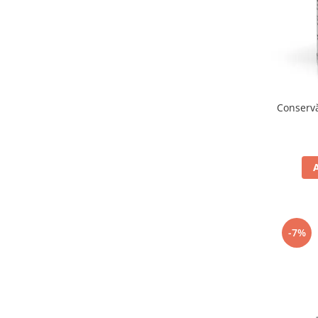
Conservă
-7%