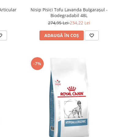
Articular
Nisip Pisici Tofu Lavanda Bulgarașul -
Biodegradabil 48L
274,95 Lei
234,22 Lei
ADAUGĂ ÎN COȘ
-7%