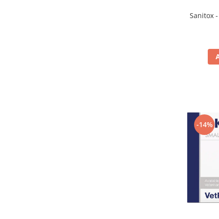
Sanitox -
-14%