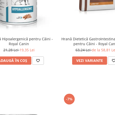
 Hipoalergenică pentru Câini -
Hrană Dietetică GastroIntestina
Royal Canin
pentru Câini - Royal Ca
21,28 Lei
19,35 Lei
63,24 Lei
de la 58,81 Le
ADAUGĂ ÎN COȘ
VEZI VARIANTE
-7%