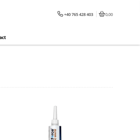
+40 765 428 403
0,00
act