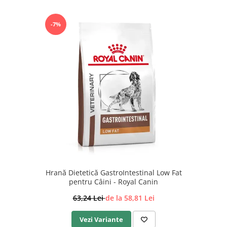
-7%
Hrană Dietetică GastroIntestinal Low Fat
pentru Câini - Royal Canin
63,24 Lei
de la 58,81 Lei
Vezi Variante