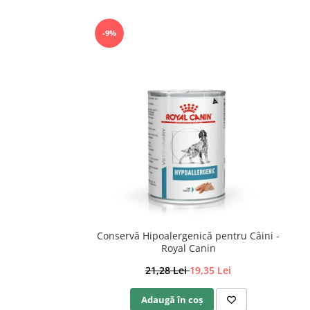
-9%
Conservă Hipoalergenică pentru Câini -
Royal Canin
21,28 Lei
19,35 Lei
Adaugă în coș