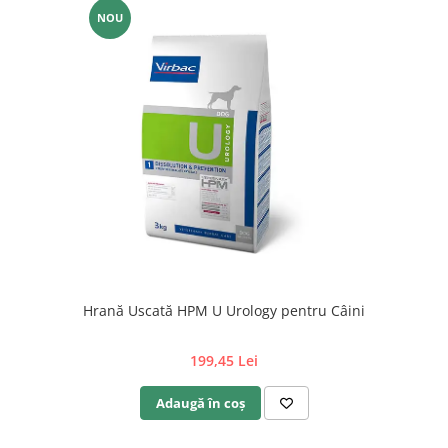
NOU
Hrană Uscată HPM U Urology pentru Câini
199,45 Lei
Adaugă în coș