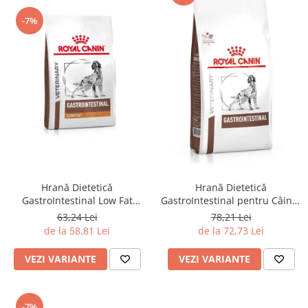
-7%
Hrană Dietetică
Hrană Dietetică
GastroIntestinal Low Fat
GastroIntestinal pentru Câini -
pentru Câini - Royal Canin
Royal Canin
63,24 Lei
78,21 Lei
de la 58,81 Lei
de la 72,73 Lei
VEZI VARIANTE
VEZI VARIANTE
-7%