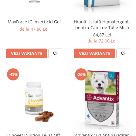
MaxForce IC Insecticid Gel
Hrană Uscată Hipoalergenic
pentru Câini de Talie Mică
de la 47,86 Lei
84,87 Lei
de la 72,00 Lei
VEZI VARIANTE
VEZI VARIANTE
-45%
-26%
UrinoVet Dilution Twist-Off -
Advantix 100 Antiparazitar