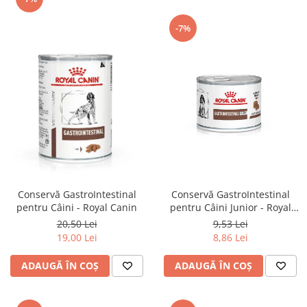
-7%
Conservă GastroIntestinal
Conservă GastroIntestinal
pentru Câini Junior - Royal
pentru Câini - Royal Canin
Canin
9,53 Lei
20,50 Lei
8,86 Lei
19,00 Lei
ADAUGĂ ÎN COȘ
ADAUGĂ ÎN COȘ