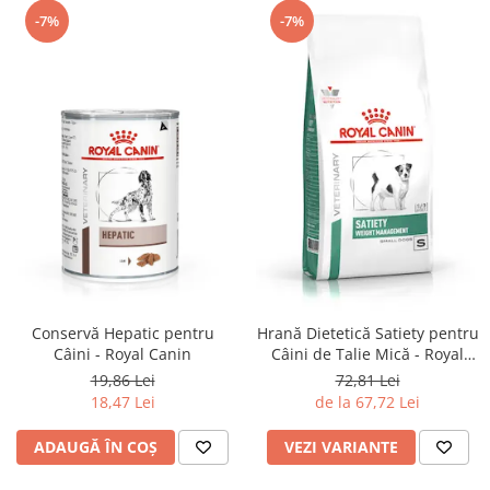
-7%
-7%
Conservă Hepatic pentru
Hrană Dietetică Satiety pentru
Câini - Royal Canin
Câini de Talie Mică - Royal
Canin
19,86 Lei
72,81 Lei
18,47 Lei
de la 67,72 Lei
ADAUGĂ ÎN COȘ
VEZI VARIANTE