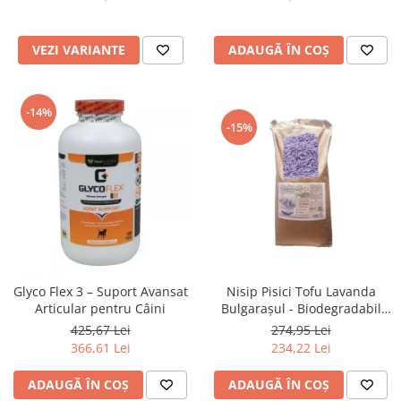
VEZI VARIANTE
ADAUGĂ ÎN COȘ
-14%
-15%
Glyco Flex 3 – Suport Avansat
Nisip Pisici Tofu Lavanda
Articular pentru Câini
Bulgarașul - Biodegradabil
48L
425,67 Lei
274,95 Lei
366,61 Lei
234,22 Lei
ADAUGĂ ÎN COȘ
ADAUGĂ ÎN COȘ