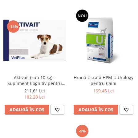
NOU
-14%
Aktivait (sub 10 kg) -
Hrană Uscată HPM U Urology
Supliment Cognitiv pentru
pentru Câini
Câini Mici
211,61 Lei
199,45 Lei
182,28 Lei
ADAUGĂ ÎN COȘ
ADAUGĂ ÎN COȘ
-9%