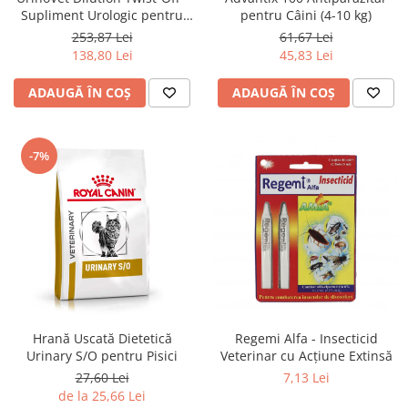
Supliment Urologic pentru
pentru Câini (4-10 kg)
Pisici
253,87 Lei
61,67 Lei
138,80 Lei
45,83 Lei
ADAUGĂ ÎN COȘ
ADAUGĂ ÎN COȘ
-7%
Hrană Uscată Dietetică
Regemi Alfa - Insecticid
Urinary S/O pentru Pisici
Veterinar cu Acțiune Extinsă
27,60 Lei
7,13 Lei
de la 25,66 Lei