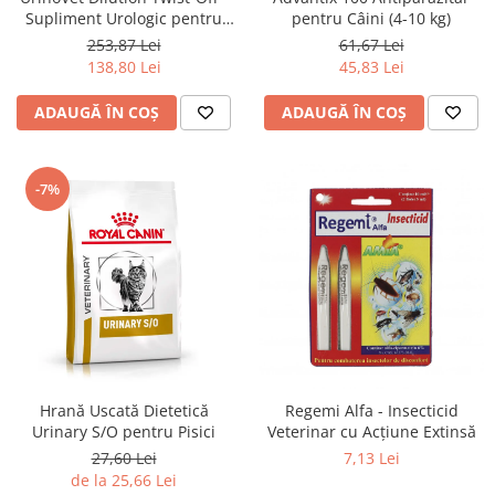
Supliment Urologic pentru
pentru Câini (4-10 kg)
Pisici
253,87 Lei
61,67 Lei
138,80 Lei
45,83 Lei
ADAUGĂ ÎN COȘ
ADAUGĂ ÎN COȘ
-7%
Hrană Uscată Dietetică
Regemi Alfa - Insecticid
Urinary S/O pentru Pisici
Veterinar cu Acțiune Extinsă
27,60 Lei
7,13 Lei
de la 25,66 Lei