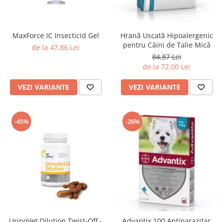
MaxForce IC Insecticid Gel
Hrană Uscată Hipoalergenic
pentru Câini de Talie Mică
de la 47,86 Lei
84,87 Lei
de la 72,00 Lei
VEZI VARIANTE
VEZI VARIANTE
-45%
-26%
UrinoVet Dilution Twist-Off -
Advantix 100 Antiparazitar