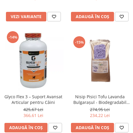
VEZI VARIANTE
ADAUGĂ ÎN COȘ
-14%
-15%
Glyco Flex 3 – Suport Avansat
Nisip Pisici Tofu Lavanda
Articular pentru Câini
Bulgarașul - Biodegradabil
48L
425,67 Lei
274,95 Lei
366,61 Lei
234,22 Lei
ADAUGĂ ÎN COȘ
ADAUGĂ ÎN COȘ