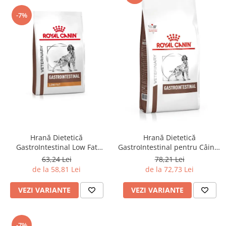
-7%
Hrană Dietetică
Hrană Dietetică
GastroIntestinal Low Fat
GastroIntestinal pentru Câini -
pentru Câini - Royal Canin
Royal Canin
63,24 Lei
78,21 Lei
de la 58,81 Lei
de la 72,73 Lei
VEZI VARIANTE
VEZI VARIANTE
-7%