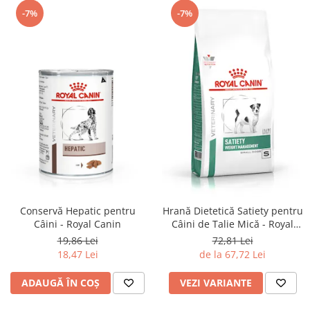
-7%
-7%
Conservă Hepatic pentru
Hrană Dietetică Satiety pentru
Câini - Royal Canin
Câini de Talie Mică - Royal
Canin
19,86 Lei
72,81 Lei
18,47 Lei
de la 67,72 Lei
ADAUGĂ ÎN COȘ
VEZI VARIANTE