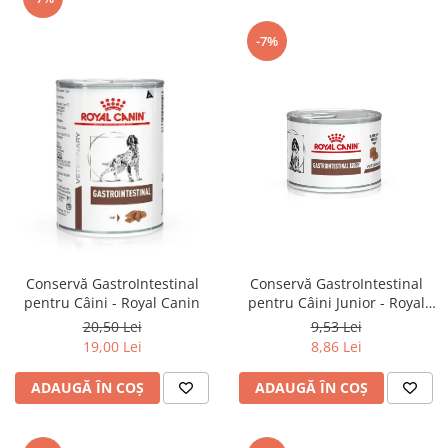
-7%
Conservă GastroIntestinal
Conservă GastroIntestinal
pentru Câini Junior - Royal
pentru Câini - Royal Canin
Canin
9,53 Lei
20,50 Lei
8,86 Lei
19,00 Lei
ADAUGĂ ÎN COȘ
ADAUGĂ ÎN COȘ