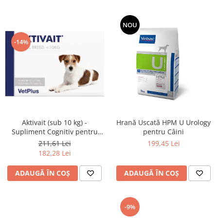
NOU
-14%
Aktivait (sub 10 kg) -
Hrană Uscată HPM U Urology
Supliment Cognitiv pentru
pentru Câini
Câini Mici
211,61 Lei
199,45 Lei
182,28 Lei
ADAUGĂ ÎN COȘ
ADAUGĂ ÎN COȘ
-9%