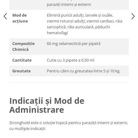
paraziți interni și externi
Mod de
Elimină puricii adulți, larvele și ouăle,
acțiune
viermii rotunzi adulți, viermii cardiaci, râia
sarcoptică, râia auriculară, păduchi
hematofagi
Compoziție
60 mg selamectină per pipetă
Chimică
Cantitate
Cutie cu 3 pipete a 0,50 ml
Greutate
Pentru câini cu greutatea între 5 și 10 kg
Indicații și Mod de
Administrare
Stronghold este o soluție topică pentru paraziții interni și externi,
cu multiple indicații: