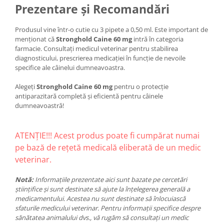
Prezentare și Recomandări
Produsul vine într-o cutie cu 3 pipete a 0,50 ml. Este important de
menționat că
Stronghold Caine 60 mg
intră în categoria
farmacie. Consultați medicul veterinar pentru stabilirea
diagnosticului, prescrierea medicației în funcție de nevoile
specifice ale câinelui dumneavoastra.
Alegeți
Stronghold Caine 60 mg
pentru o protecție
antiparazitară completă și eficientă pentru câinele
dumneavoastră!
ATENȚIE!!! Acest produs poate fi cumpărat numai
pe bază de rețetă medicală eliberată de un medic
veterinar.
Notă:
Informațiile prezentate aici sunt bazate pe cercetări
științifice și sunt destinate să ajute la înțelegerea generală a
medicamentului. Acestea nu sunt destinate să înlocuiască
sfaturile medicului veterinar. Pentru informații specifice despre
sănătatea animalului dvs., vă rugăm să consultați un medic