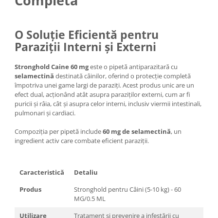
Completă
O Soluție Eficientă pentru
Paraziții Interni și Externi
Stronghold Caine 60 mg
este o pipetă antiparazitară cu
selamectină
destinată câinilor, oferind o protecție completă
împotriva unei game largi de paraziți. Acest produs unic are un
efect dual, acționând atât asupra paraziților externi, cum ar fi
puricii și râia, cât și asupra celor interni, inclusiv viermii intestinali,
pulmonari și cardiaci.
Compoziția per pipetă include
60 mg de selamectină
, un
ingredient activ care combate eficient paraziții.
Caracteristică
Detaliu
Produs
Stronghold pentru Câini (5-10 kg) - 60
MG/0.5 ML
Utilizare
Tratament și prevenire a infestării cu