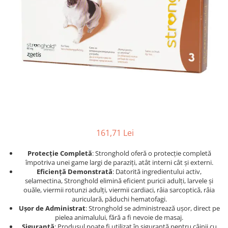
Afecțiuni hepatice
Afecțiuni hepatice
Afecțiuni neurologice
Afecțiuni neurologice
Afecțiuni oftalmice
Afecțiuni oftalmice
Afecțiuni oncologice
Afecțiuni oncologice
Afecțiuni otice
Afecțiuni otice
Afecțiuni renale și urinare
Afecțiuni respiratorii
Afecțiuni respiratorii
Afecțiuni renale și urinare
Suplimente
Suplimente
Suplimente nutritive
Suplimente nutritive
Vitamine și minerale
Vitamine și minerale
161,71 Lei
Hrană
Hrană
Protecție Completă
: Stronghold oferă o protecție completă
Hrană umedă
Hrană umedă
împotriva unei game largi de paraziți, atât interni cât și externi.
Hrană uscată
Hrană uscată
Eficiență Demonstrată
: Datorită ingredientului activ,
Recompense și snack-uri
Igienă
selamectina, Stronghold elimină eficient puricii adulți, larvele și
ouăle, viermii rotunzi adulți, viermii cardiaci, râia sarcoptică, râia
Igienă
Așternut Tofu / Nisip
auriculară, păduchi hematofagi.
Ușor de Administrat
: Stronghold se administrează ușor, direct pe
Igienă orală
Igienă orală
pielea animalului, fără a fi nevoie de masaj.
Șampoane și balsamuri
Șampoane și balsamuri
Siguranță
: Produsul poate fi utilizat în siguranță pentru câinii cu