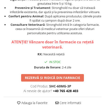
greutatea între 5 și 10 kg.
Prevenire și Tratament
: Stronghold nu doar că tratează
infestările existente, dar ajută și la prevenirea infestărilor viitoare.
Confort pentru Animal
: După aplicarea produsului, câinele poate
fi spălat cu șampon după doar 2 ore.
Consultare Veterinară
: Stronghold intră în categoria farmacie,
ceea ce înseamnă că medicul veterinar poate oferi sfaturi
personalizate pentru utilizarea acestuia.
ATENȚIE! Vânzare doar în farmacie cu rețetă
veterinară.
RX:
Necesită rețetă
IN STOC
Durata de livrare:
2-4 zile
REZERVĂ ȘI RIDICĂ DIN FARMACIE
Cod Produs:
SHC-60MG-3P
Ai nevoie de ajutor?
+40 765 428 403
Adauga la Favorite
Cere informatii