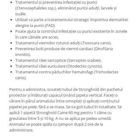
Tratamentul și prevenirea infestației cu purici
(Ctenocephalides ssp.), eliminând puricii adulți, larvele și
ouăle.
Utilizat ca parte a tratamentului strategic împotriva dermatitei
alergice la purici (FAD).
Poate ajuta la controlul infestației cu purici existente în zonele
în care câinele are acces.
Tratamentul viermilor rotunzi adulți (Toxocara canis).
Prevenirea bolii produse de viermii cardiaci (Dirofilaria
immitis).
Tratamentul râiei sarcoptice (Sarcoptes scabiei).
Tratamentul râiei auriculare (Otodectes cynotis).
Tratamentul contra păduchilor hematofagi (Trichodectes
canis).
Pentru a administra, scoateți tubul de Stronghold din pachetul
protector și înlăturați capacul ținând pipeta vertical. Faceți o
cărare în părul animalului între omoplați și aplicați conținutul
pipetei pe piele, fără a se masa. Se va goli tubul în totalitate. Se
aplică 1 pipetă Stronghold Caine 60 mg pentru 1 câine cu
greutatea între 5 și 10 kg. A nu se aplica pe pielea umedă.
Animalul se poate spăla cu șampon după 2 ore de la
administrare.