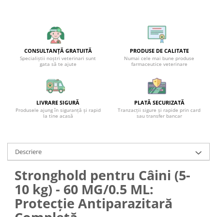
CONSULTANȚĂ GRATUITĂ
PRODUSE DE CALITATE
Specialiștii noștri veterinari sunt
Numai cele mai bune produse
gata să te ajute
farmaceutice veterinare
LIVRARE SIGURĂ
PLATĂ SECURIZATĂ
Produsele ajung în siguranță și rapid
Tranzacții sigure și rapide prin card
la tine acasă
sau transfer bancar
Descriere
Stronghold pentru Câini (5-
10 kg) - 60 MG/0.5 ML:
Protecție Antiparazitară