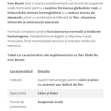
Iron Boost
este o hrană complementară sub formă de suspensie
orală, formulată pentru a
susține formarea globulelor roșii
, a
îmbunătăți sinteza hemoglobinei
și a
reduce starea de
oboseală
, printr-o combinație echilibrată de
fier, vitamine,
minerale și aminoacizi esențiali
.
Formula complexă sprijină
funcționarea normală a măduvei
hematogene
, metabolismul energetic și refacerea masei
musculare, fiind recomandată exclusiv la indicația medicului
veterinar.
Tabel cu caracteristici ale suplimentului cu fier Globi fer
Iron Boost:
Caracteristică
Detaliu
Indicații
Suport hematologic pentru
câini și pisici
cu anemie sau deficit de fier
Specii țintă
Câini și Pisici
Formă de
Suspensie orală
prezentare