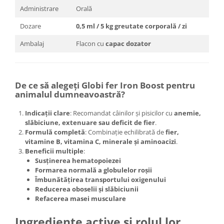
Administrare
Orală
Dozare
0,5 ml / 5 kg greutate corporală / zi
Ambalaj
Flacon cu
capac dozator
De ce să alegeți Globi fer Iron Boost pentru
animalul dumneavoastră?
Indicații clare
: Recomandat câinilor și pisicilor cu
anemie,
slăbiciune, extenuare sau deficit de fier
.
Formulă completă
: Combinație echilibrată de
fier,
vitamine B, vitamina C, minerale și aminoacizi
.
Beneficii multiple
:
Susținerea hematopoiezei
Formarea normală a globulelor roșii
Îmbunătățirea transportului oxigenului
Reducerea oboselii și slăbiciunii
Refacerea masei musculare
Ingrediente active și rolul lor