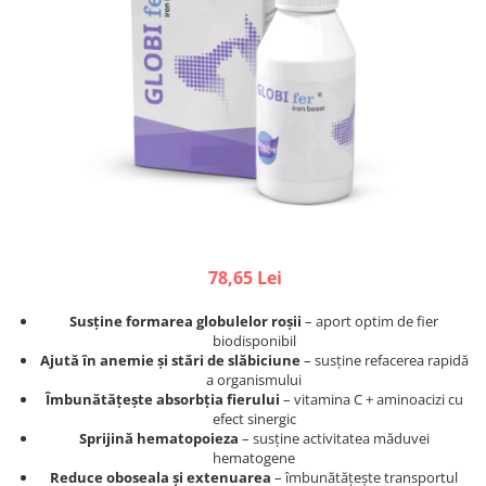
Afecțiuni hepatice
Afecțiuni hepatice
Afecțiuni neurologice
Afecțiuni neurologice
Afecțiuni oftalmice
Afecțiuni oftalmice
Afecțiuni oncologice
Afecțiuni oncologice
Afecțiuni otice
Afecțiuni otice
Afecțiuni renale și urinare
Afecțiuni respiratorii
Afecțiuni respiratorii
Afecțiuni renale și urinare
Suplimente
Suplimente
Suplimente nutritive
Suplimente nutritive
Vitamine și minerale
Vitamine și minerale
78,65 Lei
Hrană
Hrană
Susține formarea globulelor roșii
– aport optim de fier
Hrană umedă
Hrană umedă
biodisponibil
Hrană uscată
Hrană uscată
Ajută în anemie și stări de slăbiciune
– susține refacerea rapidă
a organismului
Recompense și snack-uri
Igienă
Îmbunătățește absorbția fierului
– vitamina C + aminoacizi cu
Igienă
Așternut Tofu / Nisip
efect sinergic
Sprijină hematopoieza
– susține activitatea măduvei
Igienă orală
Igienă orală
hematogene
Șampoane și balsamuri
Șampoane și balsamuri
Reduce oboseala și extenuarea
– îmbunătățește transportul