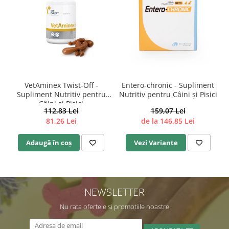
VetAminex Twist-Off -
Entero-chronic - Supliment
Supliment Nutritiv pentru
Nutritiv pentru Câini și Pisici
Câini și Pisici
112,83 Lei
159,07 Lei
81,26 Lei
de la 146,85 Lei
Adaugă în coș
Vezi Variante
NEWSLETTER
Nu rata ofertele si promotiile noastre