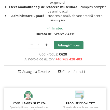
oxigenului
Efect anabolizant și de refacere musculară
– complex complet
de aminoacizi
Administrare ușoară
– suspensie orală, dozare precisă pentru
câini și pisici
In stoc
Durata de livrare:
2-4 zile
Adaugă în coș
Cod Produs:
C628
Ai nevoie de ajutor?
+40 765 428 403
Adauga la Favorite
Cere informatii
CONSULTANȚĂ GRATUITĂ
PRODUSE DE CALITATE
Specialiștii noștri veterinari sunt
Numai cele mai bune produse