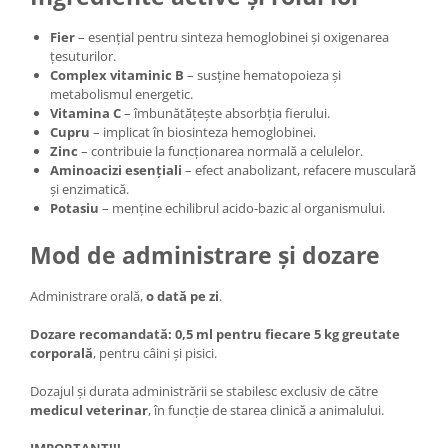
Fier
– esențial pentru sinteza hemoglobinei și oxigenarea
țesuturilor.
Complex vitaminic B
– susține hematopoieza și
metabolismul energetic.
Vitamina C
– îmbunătățește absorbția fierului.
Cupru
– implicat în biosinteza hemoglobinei.
Zinc
– contribuie la funcționarea normală a celulelor.
Aminoacizi esențiali
– efect anabolizant, refacere musculară
și enzimatică.
Potasiu
– menține echilibrul acido-bazic al organismului.
Mod de administrare și dozare
Administrare orală,
o dată pe zi
.
Dozare recomandată:
0,5 ml pentru fiecare 5 kg greutate
corporală
, pentru câini și pisici.
Dozajul și durata administrării se stabilesc exclusiv de către
medicul veterinar
, în funcție de starea clinică a animalului.