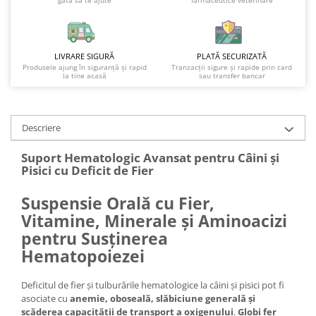
gata să te ajute
farmaceutice veterinare
LIVRARE SIGURĂ
PLATĂ SECURIZATĂ
Produsele ajung în siguranță și rapid
Tranzacții sigure și rapide prin card
la tine acasă
sau transfer bancar
Descriere
Suport Hematologic Avansat pentru Câini și
Pisici cu Deficit de Fier
Suspensie Orală cu Fier,
Vitamine, Minerale și Aminoacizi
pentru Susținerea
Hematopoiezei
Deficitul de fier și tulburările hematologice la câini și pisici pot fi
asociate cu
anemie, oboseală, slăbiciune generală și
scăderea capacității de transport a oxigenului
.
Globi fer