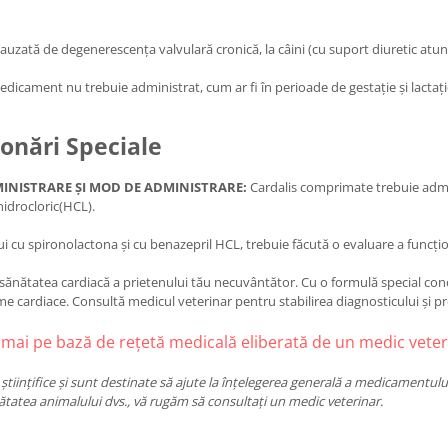
auzată de degenerescența valvulară cronică, la câini (cu suport diuretic atun
edicament nu trebuie administrat, cum ar fi în perioade de gestație și lactați
onări Speciale
DMINISTRARE ȘI MOD DE ADMINISTRARE:
Cardalis comprimate trebuie admin
hidrocloric(HCL).
 cu spironolactona și cu benazepril HCL, trebuie făcută o evaluare a funcționări
a sănătatea cardiacă a prietenului tău necuvântător. Cu o formulă special co
me cardiace. Consultă medicul veterinar pentru stabilirea diagnosticului și pr
ai pe bază de rețetă medicală eliberată de un medic veter
științifice și sunt destinate să ajute la înțelegerea generală a medicamentulu
ătatea animalului dvs., vă rugăm să consultați un medic veterinar.