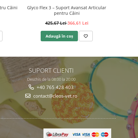
tru Câini
Glyco Flex 3 – Suport Avansat Articular
Aktivait (
pentru Câini
425,67 Lei
366,61 Lei
2
Adaugă în coș
A
SUPORT CLIENTI
Deschis de la 08:00 la 20:00
+40 765 428 403
contact@cleos-vet.ro