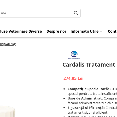
duse Veterinare Diverse
Despre noi
Informații Utile
Cont
5 mg/40 mg
Cardalis Tratament 
274,95 Lei
Compoziție Specializată:
Cu Be
special pentru a trata insuficien
Ușor de Administrat:
Comprima
făcând administrarea zilnică o s
Siguranță și Eficiență:
Contrain
tratament sigur și eficient.