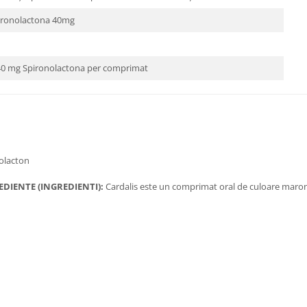
pironolactona 40mg
i 40 mg Spironolactona per comprimat
olacton
DIENTE (INGREDIENTI):
Cardalis este un comprimat oral de culoare maron, 