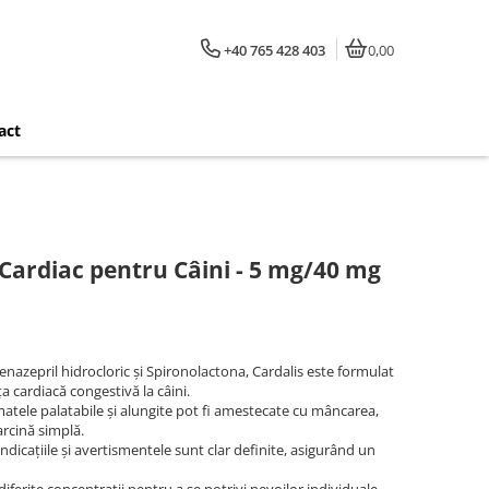
+40 765 428 403
0,00
act
Cardiac pentru Câini - 5 mg/40 mg
nazepril hidrocloric și Spironolactona, Cardalis este formulat
ța cardiacă congestivă la câini.
tele palatabile și alungite pot fi amestecate cu mâncarea,
arcină simplă.
dicațiile și avertismentele sunt clar definite, asigurând un