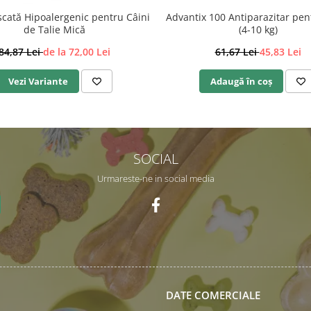
cată Hipoalergenic pentru Câini
Advantix 100 Antiparazitar pen
de Talie Mică
(4-10 kg)
84,87 Lei
de la 72,00 Lei
61,67 Lei
45,83 Lei
Vezi Variante
Adaugă în coș
SOCIAL
Urmareste-ne in social media
DATE COMERCIALE