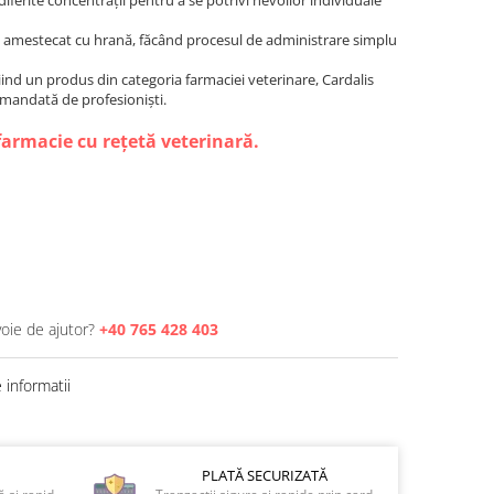
diferite concentrații pentru a se potrivi nevoilor individuale
 amestecat cu hrană, făcând procesul de administrare simplu
ind un produs din categoria farmaciei veterinare, Cardalis
omandată de profesioniști.
farmacie cu rețetă veterinară.
voie de ajutor?
+40 765 428 403
informatii
PLATĂ SECURIZATĂ