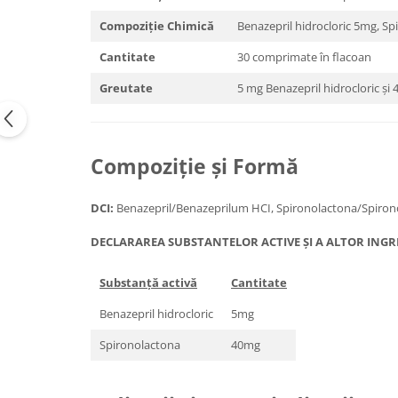
Compoziție Chimică
Benazepril hidrocloric 5mg, S
Cantitate
30 comprimate în flacoan
Greutate
5 mg Benazepril hidrocloric ș
Compoziție și Formă
DCI:
Benazepril/Benazeprilum HCI, Spironolactona/Spiron
DECLARAREA SUBSTANTELOR ACTIVE ȘI A ALTOR INGRE
Substanță activă
Cantitate
Benazepril hidrocloric
5mg
Spironolactona
40mg