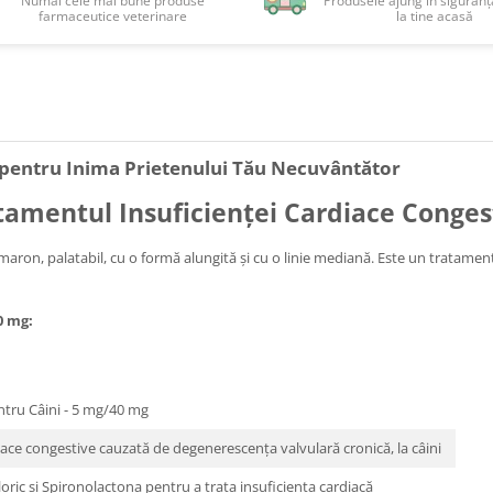
Numai cele mai bune produse
Produsele ajung în siguranță
farmaceutice veterinare
la tine acasă
e pentru Inima Prietenului Tău Necuvântător
tamentul Insuficienței Cardiace Congest
aron, palatabil, cu o formă alungită și cu o linie mediană. Este un tratame
0 mg:
ntru Câini - 5 mg/40 mg
iace congestive cauzată de degenerescența valvulară cronică, la câini
ric și Spironolactona pentru a trata insuficiența cardiacă