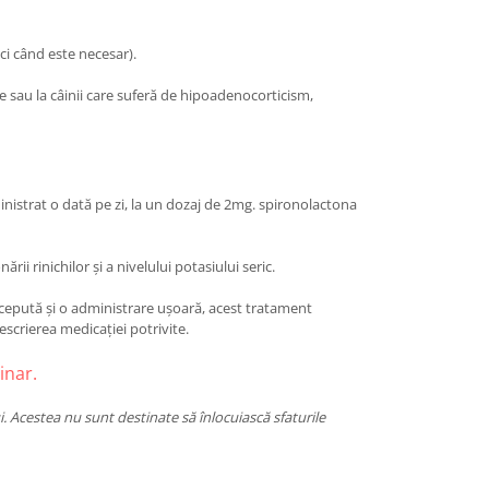
ci când este necesar).
e sau la câinii care suferă de hipoadenocorticism,
istrat o dată pe zi, la un dozaj de 2mg. spironolactona
i rinichilor și a nivelului potasiului seric.
ncepută și o administrare ușoară, acest tratament
escrierea medicației potrivite.
inar.
i. Acestea nu sunt destinate să înlocuiască sfaturile