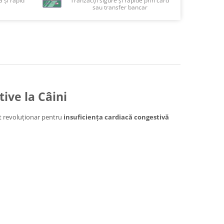
 și rapid
Tranzacții sigure și rapide prin card
sau transfer bancar
ive la Câini
nt revoluționar pentru
insuficiența cardiacă congestivă