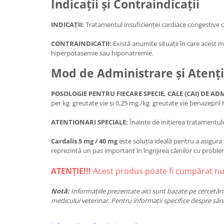
Indicații și Contraindicații
INDICAȚII:
Tratamentul insuficienței cardiace congestive c
CONTRAINDICATII:
Există anumite situații în care acest m
hiperpotasemie sau hiponatremie.
Mod de Administrare și Atenți
POSOLOGIE PENTRU FIECARE SPECIE, CALE (CAI) DE A
per kg. greutate vie și 0,25 mg./kg. greutate vie benazepril 
ATENTIONARI SPECIALE:
Înainte de inițierea tratamentului
Cardalis 5 mg / 40 mg
este soluția ideală pentru a asigur
reprezintă un pas important în îngrijirea câinilor cu proble
ATENȚIE!!!
Acest produs poate fi cumpărat num
Notă:
Informațiile prezentate aici sunt bazate pe cercetări 
medicului veterinar. Pentru informații specifice despre săn