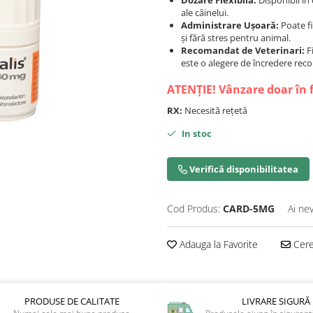
Dozare Flexibilă:
Disponibil în 
ale câinelui.
Administrare Ușoară:
Poate fi
și fără stres pentru animal.
Recomandat de Veterinari:
Fi
este o alegere de încredere rec
ATENȚIE! Vânzare doar în 
RX:
Necesită rețetă
In stoc
Verifică disponibilitatea
Cod Produs:
CARD-5MG
Ai ne
Adauga la Favorite
Cere 
PRODUSE DE CALITATE
LIVRARE SIGURĂ