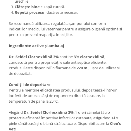
urechile.
Clătește bine
cu apă curată.
Repetă procesul
dacă este necesar.
Se recomandă utilizarea regulată a șamponului conform
indicațiilor medicului veterinar pentru a asigura o igienă optimă și
pentru a preveni reapariția infecțiilor.​
Ingrediente active și ambalaj
Dr. Seidel Clorhexidină 3%
conține
3% clorhexidină
,
cunoscută pentru proprietățile sale antiseptice eficiente.
Produsul este disponibil în flacoane de
220 ml
, ușor de utilizat și
de depozitat.​
Condiții de depozitare
Pentru a menține eficacitatea produsului, depozitează-l într-un
loc ferit de umezeală și de expunerea directă la soare, la
temperaturi de până la 25°C.​
Alegând
Dr. Seidel Clorhexidină 3%
, îi oferi câinelui tău o
protecție eficientă împotriva infecțiilor cutanate, asigurându-i o
piele sănătoasă și o blană strălucitoare. Disponibil acum la
Cleo’s
Vet
!