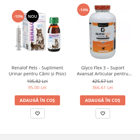
-14%
-10%
NOU
Renalof Pets - Supliment
Glyco Flex 3 – Suport
Urinar pentru Câini și Pisici
Avansat Articular pentru
Câini
105,82 Lei
425,67 Lei
95,00 Lei
366,61 Lei
ADAUGĂ ÎN COȘ
ADAUGĂ ÎN COȘ