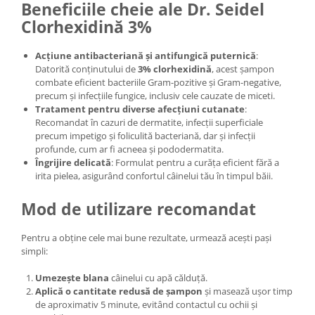
Beneficiile cheie ale Dr. Seidel
Clorhexidină 3%
Acțiune antibacteriană și antifungică puternică
:
Datorită conținutului de
3% clorhexidină
, acest șampon
combate eficient bacteriile Gram-pozitive și Gram-negative,
precum și infecțiile fungice, inclusiv cele cauzate de miceti.​
Tratament pentru diverse afecțiuni cutanate
:
Recomandat în cazuri de dermatite, infecții superficiale
precum impetigo și foliculită bacteriană, dar și infecții
profunde, cum ar fi acneea și pododermatita.​
Îngrijire delicată
: Formulat pentru a curăța eficient fără a
irita pielea, asigurând confortul câinelui tău în timpul băii.​
Mod de utilizare recomandat
Pentru a obține cele mai bune rezultate, urmează acești pași
simpli:
Umezește blana
câinelui cu apă călduță.
Aplică o cantitate redusă de șampon
și masează ușor timp
de aproximativ 5 minute, evitând contactul cu ochii și