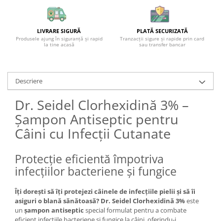
LIVRARE SIGURĂ
PLATĂ SECURIZATĂ
Produsele ajung în siguranță și rapid
Tranzacții sigure și rapide prin card
la tine acasă
sau transfer bancar
Descriere
Dr. Seidel Clorhexidină 3% –
Șampon Antiseptic pentru
Câini cu Infecții Cutanate
Protecție eficientă împotriva
infecțiilor bacteriene și fungice
Îți dorești să îți protejezi câinele de infecțiile pielii și să îi
asiguri o blană sănătoasă?
Dr. Seidel Clorhexidină 3%
este
un
șampon antiseptic
special formulat pentru a combate
eficient infecțiile bacteriene și fungice la câini, oferindu-i