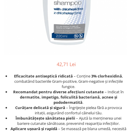
Afecțiuni hepatice
Afecțiuni hepatice
Afecțiuni neurologice
Afecțiuni neurologice
Afecțiuni oftalmice
Afecțiuni oftalmice
Afecțiuni oncologice
Afecțiuni oncologice
Afecțiuni otice
Afecțiuni otice
Afecțiuni renale și urinare
Afecțiuni respiratorii
Afecțiuni respiratorii
Afecțiuni renale și urinare
Suplimente
Suplimente
42,71 Lei
Suplimente nutritive
Suplimente nutritive
Vitamine și minerale
Vitamine și minerale
Eficacitate antiseptică ridicată
– Conține
3% clorhexidină
,
Hrană
Hrană
combatând bacteriile Gram-pozitive, Gram-negative și infecțiile
fungice.
Hrană umedă
Hrană umedă
Recomandat pentru diverse afecțiuni cutanate
– Indicat în
Hrană uscată
Hrană uscată
dermatite, impetigo, foliculită bacteriană, acnee și
pododermatită
.
Recompense și snack-uri
Igienă
Curățare delicată și sigură
– Îngrijește pielea fără a provoca
Igienă
Așternut Tofu / Nisip
iritații, asigurând confortul câinelui tău.
Îmbunătățește sănătatea pielii
– Ajută la menținerea unei
Igienă orală
Igienă orală
bariere cutanate sănătoase, prevenind reapariția infecțiilor.
Șampoane și balsamuri
Șampoane și balsamuri
Aplicare ușoară și rapidă
– Se masează pe blana umedă, necesită