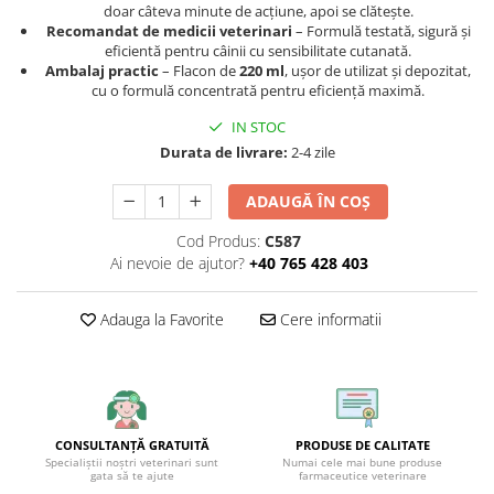
doar câteva minute de acțiune, apoi se clătește.
Recomandat de medicii veterinari
– Formulă testată, sigură și
eficientă pentru câinii cu sensibilitate cutanată.
Ambalaj practic
– Flacon de
220 ml
, ușor de utilizat și depozitat,
cu o formulă concentrată pentru eficiență maximă.
IN STOC
Durata de livrare:
2-4 zile
ADAUGĂ ÎN COȘ
Cod Produs:
C587
Ai nevoie de ajutor?
+40 765 428 403
Adauga la Favorite
Cere informatii
CONSULTANȚĂ GRATUITĂ
PRODUSE DE CALITATE
Specialiștii noștri veterinari sunt
Numai cele mai bune produse
gata să te ajute
farmaceutice veterinare