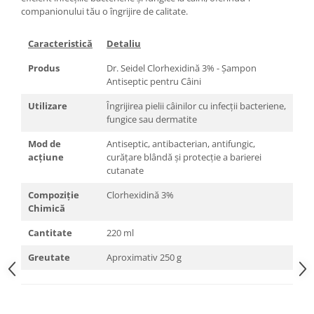
companionului tău o îngrijire de calitate.​
Caracteristică
Detaliu
Produs
Dr. Seidel Clorhexidină 3% - Șampon
Antiseptic pentru Câini
Utilizare
Îngrijirea pielii câinilor cu infecții bacteriene,
fungice sau dermatite
Mod de
Antiseptic, antibacterian, antifungic,
acțiune
curățare blândă și protecție a barierei
cutanate
Compoziție
Clorhexidină 3%
Chimică
Cantitate
220 ml
Greutate
Aproximativ 250 g