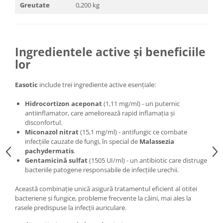
Greutate
0,200 kg
Ingredientele active și beneficiile
lor
Easotic
include trei ingrediente active esențiale:
Hidrocortizon aceponat
(1,11 mg/ml) - un puternic
antiinflamator, care ameliorează rapid inflamația și
disconfortul.
Miconazol nitrat
(15,1 mg/ml) - antifungic ce combate
infecțiile cauzate de fungi, în special de
Malassezia
pachydermatis
.
Gentamicină sulfat
(1505 UI/ml) - un antibiotic care distruge
bacteriile patogene responsabile de infecțiile urechii.
Această combinație unică asigură tratamentul eficient al otitei
bacteriene și fungice, probleme frecvente la câini, mai ales la
rasele predispuse la infecții auriculare.