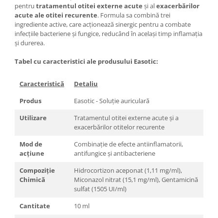
pentru
tratamentul otitei externe acute
și al
exacerbărilor
acute ale otitei recurente
. Formula sa combină trei
ingrediente active, care acționează sinergic pentru a combate
infecțiile bacteriene și fungice, reducând în același timp inflamația
și durerea.
Tabel cu caracteristici ale produsului Easotic:
Caracteristică
Detaliu
Produs
Easotic - Soluție auriculară
Utilizare
Tratamentul otitei externe acute și a
exacerbărilor otitelor recurente
Mod de
Combinație de efecte antiinflamatorii,
acțiune
antifungice și antibacteriene
Compoziție
Hidrocortizon aceponat (1,11 mg/ml),
Chimică
Miconazol nitrat (15,1 mg/ml), Gentamicină
sulfat (1505 UI/ml)
Cantitate
10 ml