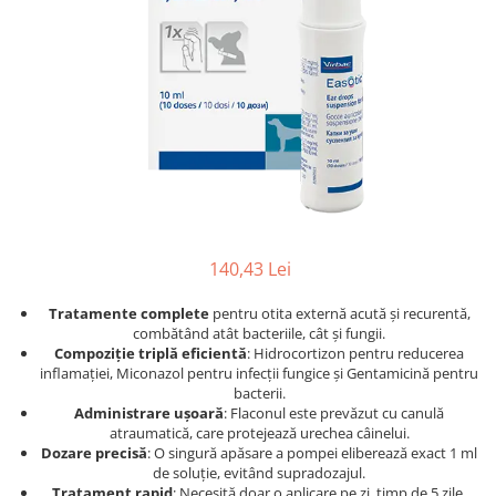
Afecțiuni hepatice
Afecțiuni hepatice
Afecțiuni neurologice
Afecțiuni neurologice
Afecțiuni oftalmice
Afecțiuni oftalmice
Afecțiuni oncologice
Afecțiuni oncologice
Afecțiuni otice
Afecțiuni otice
Afecțiuni renale și urinare
Afecțiuni respiratorii
Afecțiuni respiratorii
Afecțiuni renale și urinare
Suplimente
Suplimente
Suplimente nutritive
Suplimente nutritive
140,43 Lei
Vitamine și minerale
Vitamine și minerale
Hrană
Hrană
Tratamente complete
pentru otita externă acută și recurentă,
combătând atât bacteriile, cât și fungii.
Hrană umedă
Hrană umedă
Compoziție triplă eficientă
: Hidrocortizon pentru reducerea
Hrană uscată
Hrană uscată
inflamației, Miconazol pentru infecții fungice și Gentamicină pentru
Recompense și snack-uri
Igienă
bacterii.
Administrare ușoară
: Flaconul este prevăzut cu canulă
Igienă
Așternut Tofu / Nisip
atraumatică, care protejează urechea câinelui.
Dozare precisă
: O singură apăsare a pompei eliberează exact 1 ml
Igienă orală
Igienă orală
de soluție, evitând supradozajul.
Șampoane și balsamuri
Șampoane și balsamuri
Tratament rapid
: Necesită doar o aplicare pe zi, timp de 5 zile,