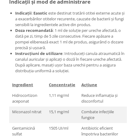
Indicații și mod de administrare
Indicații
:
Easotic
este destinat tratării otitei externe acute și
a exacerbărilor otitelor recurente, cauzate de bacterii și fungi
sensibili la ingredientele active din produs.
Doza recomandată
: 1 ml de soluție per ureche afectată, o
dată pe zi, timp de 5 zile consecutive. Fiecare apăsare a
pompei eliberează exact 1 ml de produs, asigurând o dozare
precisă și ușoară.
Instrucțiuni de utilizare
: Introduceți canula atraumatică în
canalul auricular și aplicați o doză în fiecare ureche afectată.
După aplicare, masați ușor baza urechii pentru a asigura
distribuția uniformă a soluției.
Ingredient
Concentrație
Acțiune
Hidrocortizon
1,11 mg/ml
Reduce inflamația și
aceponat
disconfortul
Miconazol nitrat
15,1 mg/ml
Combate infecțiile
fungice
Gentamicină
1505 UI/ml
Antibiotic eficient
sulfat
împotriva bacteriilor