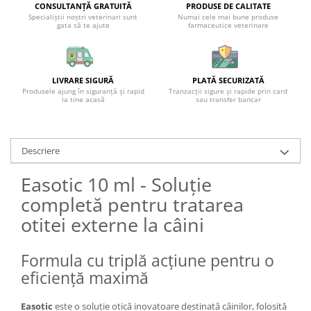
CONSULTANȚĂ GRATUITĂ
PRODUSE DE CALITATE
Specialiștii noștri veterinari sunt
Numai cele mai bune produse
gata să te ajute
farmaceutice veterinare
LIVRARE SIGURĂ
PLATĂ SECURIZATĂ
Produsele ajung în siguranță și rapid
Tranzacții sigure și rapide prin card
la tine acasă
sau transfer bancar
Descriere
Easotic 10 ml - Soluție
completă pentru tratarea
otitei externe la câini
Formula cu triplă acțiune pentru o
eficiență maximă
Easotic
este o soluție otică inovatoare destinată câinilor, folosită