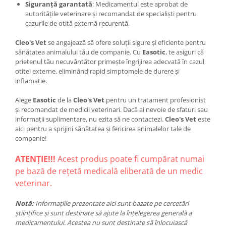
Siguranță garantată
: Medicamentul este aprobat de
autoritățile veterinare și recomandat de specialiști pentru
cazurile de otită externă recurentă.
Cleo's Vet
se angajează să ofere soluții sigure și eficiente pentru
sănătatea animalului tău de companie. Cu
Easotic
, te asiguri că
prietenul tău necuvântător primește îngrijirea adecvată în cazul
otitei externe, eliminând rapid simptomele de durere și
inflamație.
Alege
Easotic
de la
Cleo's Vet
pentru un tratament profesionist
și recomandat de medicii veterinari. Dacă ai nevoie de sfaturi sau
informații suplimentare, nu ezita să ne contactezi.
Cleo's Vet
este
aici pentru a sprijini sănătatea și fericirea animalelor tale de
companie!
ATENȚIE!!!
Acest produs poate fi cumpărat numai
pe bază de rețetă medicală eliberată de un medic
veterinar.
Notă:
Informațiile prezentate aici sunt bazate pe cercetări
științifice și sunt destinate să ajute la înțelegerea generală a
medicamentului. Acestea nu sunt destinate să înlocuiască