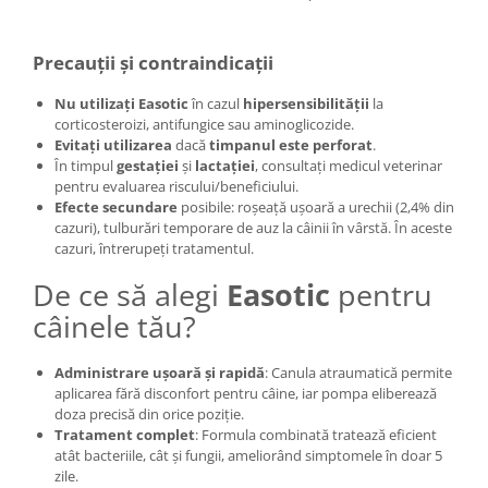
Precauții și contraindicații
Nu utilizați
Easotic
în cazul
hipersensibilității
la
corticosteroizi, antifungice sau aminoglicozide.
Evitați utilizarea
dacă
timpanul este perforat
.
În timpul
gestației
și
lactației
, consultați medicul veterinar
pentru evaluarea riscului/beneficiului.
Efecte secundare
posibile: roșeață ușoară a urechii (2,4% din
cazuri), tulburări temporare de auz la câinii în vârstă. În aceste
cazuri, întrerupeți tratamentul.
De ce să alegi
Easotic
pentru
câinele tău?
Administrare ușoară și rapidă
: Canula atraumatică permite
aplicarea fără disconfort pentru câine, iar pompa eliberează
doza precisă din orice poziție.
Tratament complet
: Formula combinată tratează eficient
atât bacteriile, cât și fungii, ameliorând simptomele în doar 5
zile.