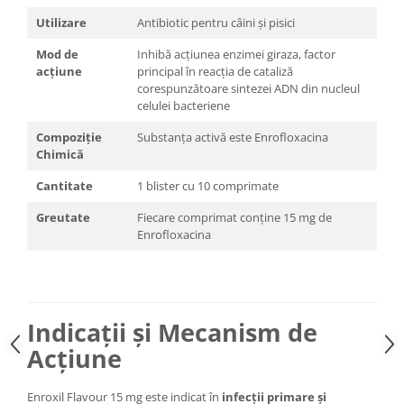
Utilizare
Antibiotic pentru câini și pisici
Mod de
Inhibă acțiunea enzimei giraza, factor
acțiune
principal în reacția de cataliză
corespunzătoare sintezei ADN din nucleul
celulei bacteriene
Compoziție
Substanța activă este Enrofloxacina
Chimică
Cantitate
1 blister cu 10 comprimate
Greutate
Fiecare comprimat conține 15 mg de
Enrofloxacina
Indicații și Mecanism de
Acțiune
Enroxil Flavour 15 mg este indicat în
infecții primare și