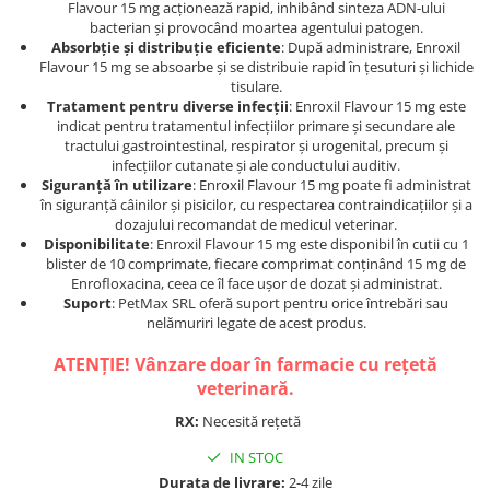
Flavour 15 mg acționează rapid, inhibând sinteza ADN-ului
bacterian și provocând moartea agentului patogen.
Absorbție și distribuție eficiente
: După administrare, Enroxil
Flavour 15 mg se absoarbe și se distribuie rapid în țesuturi și lichide
tisulare.
Tratament pentru diverse infecții
: Enroxil Flavour 15 mg este
indicat pentru tratamentul infecțiilor primare și secundare ale
tractului gastrointestinal, respirator și urogenital, precum și
infecțiilor cutanate și ale conductului auditiv.
Siguranță în utilizare
: Enroxil Flavour 15 mg poate fi administrat
în siguranță câinilor și pisicilor, cu respectarea contraindicațiilor și a
dozajului recomandat de medicul veterinar.
Disponibilitate
: Enroxil Flavour 15 mg este disponibil în cutii cu 1
blister de 10 comprimate, fiecare comprimat conținând 15 mg de
Enrofloxacina, ceea ce îl face ușor de dozat și administrat.
Suport
: PetMax SRL oferă suport pentru orice întrebări sau
nelămuriri legate de acest produs.
ATENȚIE! Vânzare doar în farmacie cu rețetă
veterinară.
RX:
Necesită rețetă
IN STOC
Durata de livrare:
2-4 zile