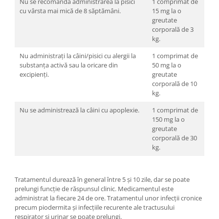
Nu se recomandă administrarea la pisici
1 comprimat de
cu vârsta mai mică de 8 săptămâni.
15 mg la o
greutate
corporală de 3
kg.
Nu administrați la câini/pisici cu alergii la
1 comprimat de
substanța activă sau la oricare din
50 mg la o
excipienți.
greutate
corporală de 10
kg.
Nu se administrează la câini cu apoplexie.
1 comprimat de
150 mg la o
greutate
corporală de 30
kg.
Tratamentul durează în general între 5 și 10 zile, dar se poate
prelungi funcție de răspunsul clinic. Medicamentul este
administrat la fiecare 24 de ore. Tratamentul unor infecții cronice
precum piodermita și infecțiile recurente ale tractusului
respirator și urinar se poate prelungi.