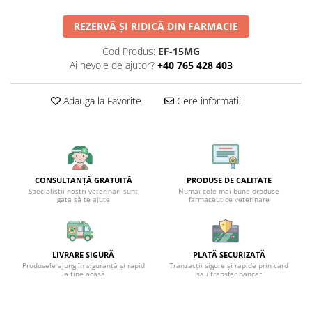
REZERVĂ ȘI RIDICĂ DIN FARMACIE
Cod Produs:
EF-15MG
Ai nevoie de ajutor?
+40 765 428 403
Adauga la Favorite
Cere informatii
CONSULTANȚĂ GRATUITĂ
PRODUSE DE CALITATE
Specialiștii noștri veterinari sunt
Numai cele mai bune produse
gata să te ajute
farmaceutice veterinare
LIVRARE SIGURĂ
PLATĂ SECURIZATĂ
Produsele ajung în siguranță și rapid
Tranzacții sigure și rapide prin card
la tine acasă
sau transfer bancar