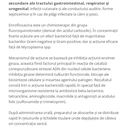
secundare ale tractului gastrointestinal, respirator și
urogenital
, infecții cutanate și ale conductului auditiv, forme
septicemice și în caz de plăgi infectate la câini și pisici.
Enrofloxacina este un chimioterapic din grupa
fluoroquinolonelor (derivat din acidul carboxilic). În concentrații
foarte scăzute are un efect bactericid față de majoritatea
bacteriilor Gram-negative și Gram-pozitive, dar și acțiune eficace
față de Mycoplasma spp.
Mecanismul de acțiune se bazează pe inhibiția acțiunii enzimei
giraza, aceasta fiind factorul principal în reacția de cataliză
corespunzătoare sintezei ADN din nucleul celulei bacteriene.
Inhibiția girazei determină tulburări funcționale, blocaje ale
biosintezei celulare și moartea agentului patogen. Rezultatul
constă într-o acțiune bactericidă rapidă, în special față de
microorganisme rezistente la antibiotice beta-lactamice,
tetracicline, aminoglicozide, macrolide și antagoniști ai acidului
folic (sulfonamide și trimetoprim).
După administrarea orală, preparatul se absoarbe și se distribuie
rapid în țesuturile și lichidele tisulare unde depășește de câteva
ori concentrația serică.