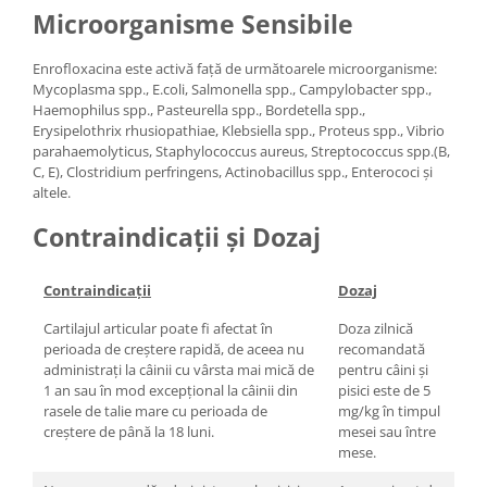
Microorganisme Sensibile
Enrofloxacina este activă față de următoarele microorganisme:
Mycoplasma spp., E.coli, Salmonella spp., Campylobacter spp.,
Haemophilus spp., Pasteurella spp., Bordetella spp.,
Erysipelothrix rhusiopathiae, Klebsiella spp., Proteus spp., Vibrio
parahaemolyticus, Staphylococcus aureus, Streptococcus spp.(B,
C, E), Clostridium perfringens, Actinobacillus spp., Enterococi și
altele.
Contraindicații și Dozaj
Contraindicații
Dozaj
Cartilajul articular poate fi afectat în
Doza zilnică
perioada de creștere rapidă, de aceea nu
recomandată
administrați la câinii cu vârsta mai mică de
pentru câini și
1 an sau în mod excepțional la câinii din
pisici este de 5
rasele de talie mare cu perioada de
mg/kg în timpul
creștere de până la 18 luni.
mesei sau între
mese.