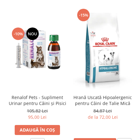
-15%
-10%
NOU
Renalof Pets - Supliment
Hrană Uscată Hipoalergenic
Urinar pentru Câini și Pisici
pentru Câini de Talie Mică
105,82 Lei
84,87 Lei
95,00 Lei
de la 72,00 Lei
ADAUGĂ ÎN COȘ