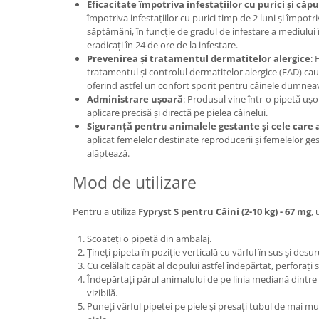
Eficacitate împotriva infestațiilor cu purici și căp
împotriva infestațiilor cu purici timp de 2 luni și împo
săptămâni, în funcție de gradul de infestare a mediului 
eradicați în 24 de ore de la infestare.
Prevenirea și tratamentul dermatitelor alergice
: 
tratamentul și controlul dermatitelor alergice (FAD) cauz
oferind astfel un confort sporit pentru câinele dumnea
Administrare ușoară
: Produsul vine într-o pipetă ușor
aplicare precisă și directă pe pielea câinelui.
Siguranță pentru animalele gestante și cele care 
aplicat femelelor destinate reproducerii și femelelor ge
alăptează.
Mod de utilizare
Pentru a utiliza
Fypryst S pentru Câini (2-10 kg) - 67 mg
, 
Scoateți o pipetă din ambalaj.
Țineți pipeta în poziție verticală cu vârful în sus și desu
Cu celălalt capăt al dopului astfel îndepărtat, perforați si
Îndepărtați părul animalului de pe linia mediană dintre 
vizibilă.
Puneți vârful pipetei pe piele și presați tubul de mai mul