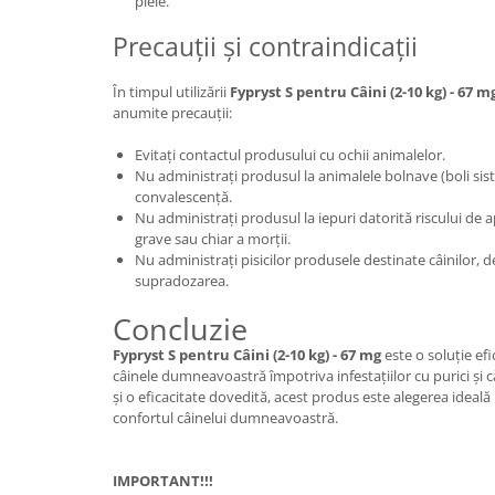
piele.
Precauții și contraindicații
În timpul utilizării
Fypryst S pentru Câini (2-10 kg) - 67 m
anumite precauții:
Evitați contactul produsului cu ochii animalelor.
Nu administrați produsul la animalele bolnave (boli siste
convalescență.
Nu administrați produsul la iepuri datorită riscului de a
grave sau chiar a morții.
Nu administrați pisicilor produsele destinate câinilor,
supradozarea.
Concluzie
Fypryst S pentru Câini (2-10 kg) - 67 mg
este o soluție efi
câinele dumneavoastră împotriva infestațiilor cu purici și
și o eficacitate dovedită, acest produs este alegerea ideal
confortul câinelui dumneavoastră.
IMPORTANT!!!