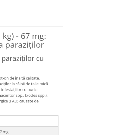
 kg) - 67 mg:
a paraziților
paraziților cu
t-on de înaltă calitate,
ților la câinii de talie mică.
nfestațiilor cu purici
acentor spp., Ixodes spp.),
rgice (FAD) cauzate de
67 mg