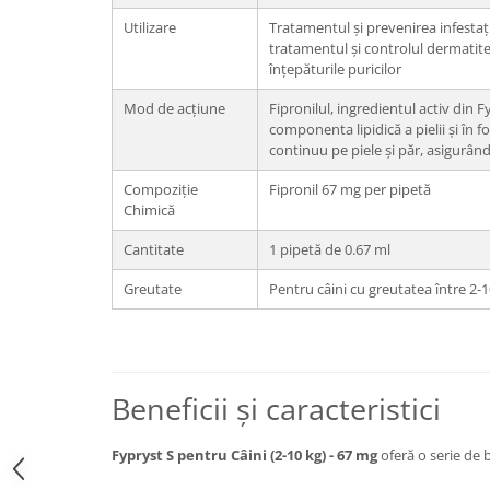
Utilizare
Tratamentul și prevenirea infestații
tratamentul și controlul dermatite
înțepăturile puricilor
Mod de acțiune
Fipronilul, ingredientul activ din 
componenta lipidică a pielii și în fol
continuu pe piele și păr, asigurând
Compoziție
Fipronil 67 mg per pipetă
Chimică
Cantitate
1 pipetă de 0.67 ml
Greutate
Pentru câini cu greutatea între 2-1
Beneficii și caracteristici
Fypryst S pentru Câini (2-10 kg) - 67 mg
oferă o serie de be