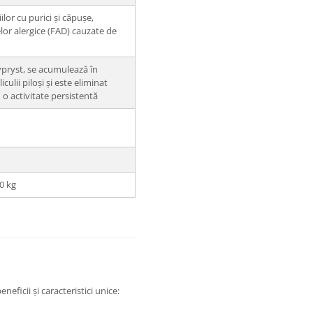
lor cu purici și căpușe,
lor alergice (FAD) cauzate de
Fypryst, se acumulează în
iculii piloși și este eliminat
 o activitate persistentă
0 kg
neficii și caracteristici unice: