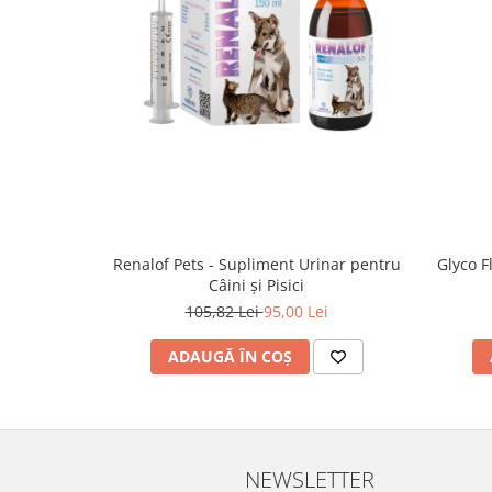
Renalof Pets - Supliment Urinar pentru
Glyco F
Câini și Pisici
105,82 Lei
95,00 Lei
ADAUGĂ ÎN COȘ
NEWSLETTER