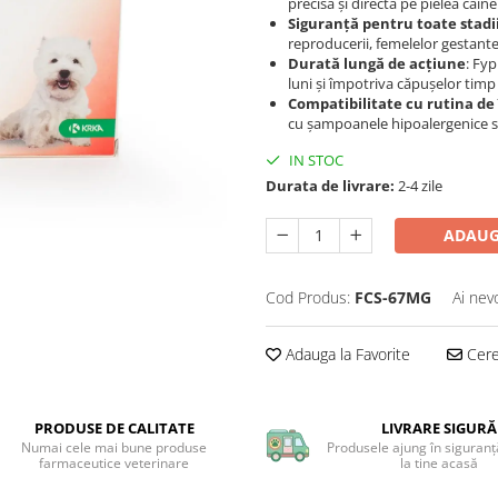
precisă și directă pe pielea câinel
Siguranță pentru toate stadii
reproducerii, femelelor gestante
Durată lungă de acțiune
: Fyp
luni și împotriva căpușelor tim
Compatibilitate cu rutina de 
cu șampoanele hipoalergenice s
IN STOC
Durata de livrare:
2-4 zile
ADAUG
Cod Produs:
FCS-67MG
Ai nev
Adauga la Favorite
Cere 
PRODUSE DE CALITATE
LIVRARE SIGURĂ
Numai cele mai bune produse
Produsele ajung în siguranță
farmaceutice veterinare
la tine acasă