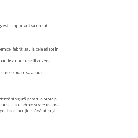
g
, este important să urmați
mice, febră) sau la cele aflate în
pariție a unor reacții adverse
 deoarece poate să apară
cientă și sigură pentru a proteja
 căpușe. Cu o administrare ușoară
ă pentru a menține sănătatea și