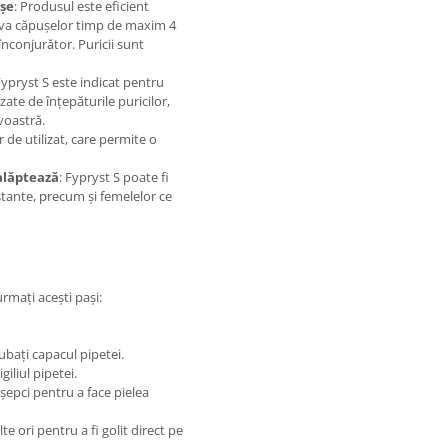
ușe
: Produsul este eficient
triva căpușelor timp de maxim 4
înconjurător. Puricii sunt
Fypryst S este indicat pentru
ate de înțepăturile puricilor,
voastră.
 de utilizat, care permite o
alăptează
: Fypryst S poate fi
stante, precum și femelelor ce
urmați acești pași:
rubați capacul pipetei.
giliul pipetei.
șepci pentru a face pielea
te ori pentru a fi golit direct pe