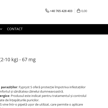
+40 765 428 403
0,00
CONTACT
(2-10 kg) - 67 mg
 paraziților
: Fypryst S oferă protecție împotriva infestațiilor
onfortul și sănătatea câinelui dumneavoastră.
ergice
: Produsul este indicat pentru tratamentul și controlul
te de înțepăturile puricilor.
 S vine într-o pipetă ușor de utilizat, care permite o aplicare