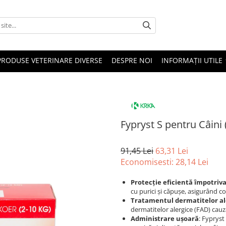
PRODUSE VETERINARE DIVERSE
DESPRE NOI
INFORMAȚII UTILE
Fypryst S pentru Câini 
91,45 Lei
63,31 Lei
Economisesti:
28,14
Lei
Protecție eficientă împotriva
cu purici și căpușe, asigurând c
Tratamentul dermatitelor al
dermatitelor alergice (FAD) cauza
Administrare ușoară
: Fypryst