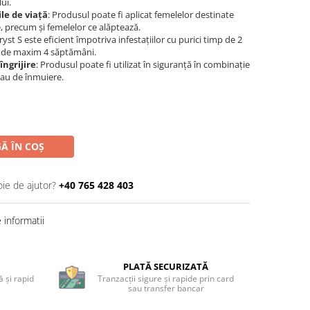
ui.
le de viață
: Produsul poate fi aplicat femelelor destinate
, precum și femelelor ce alăptează.
ryst S este eficient împotriva infestațiilor cu purici timp de 2
p de maxim 4 săptămâni.
îngrijire
: Produsul poate fi utilizat în siguranță în combinație
au de înmuiere.
Ă ÎN COȘ
oie de ajutor?
+40 765 428 403
informatii
PLATĂ SECURIZATĂ
 și rapid
Tranzacții sigure și rapide prin card
sau transfer bancar