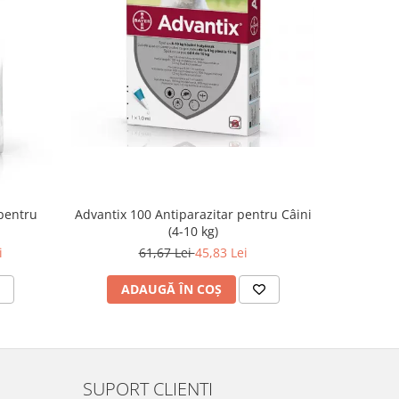
-14%
Advantix 100 Antiparazitar pentru Câini
Aktivait (
pentru
(4-10 kg)
61,67 Lei
45,83 Lei
2
i
ADAUGĂ ÎN COȘ
AD
SUPORT CLIENTI