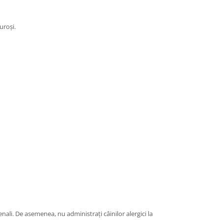
uroși.
enali. De asemenea, nu administrați câinilor alergici la