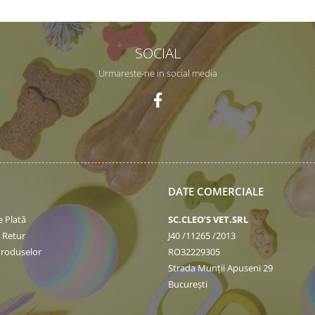
SOCIAL
Urmareste-ne in social media
DATE COMERCIALE
 Plată
SC.CLEO’S VET.SRL
e Retur
J40 /11265 /2013
Produselor
RO32229305
Strada Munții Apuseni 29
București