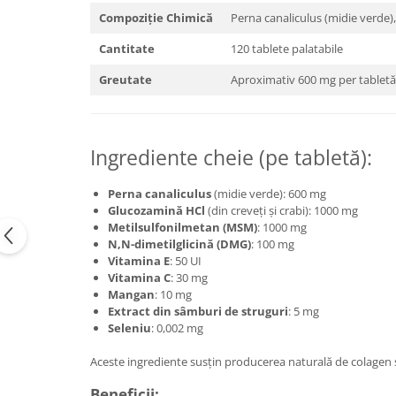
Compoziție Chimică
Perna canaliculus (midie verde)
Cantitate
120 tablete palatabile
Greutate
Aproximativ 600 mg per tabletă
Ingrediente cheie (pe tabletă):
Perna canaliculus
(midie verde): 600 mg
Glucozamină HCl
(din creveți și crabi): 1000 mg
Metilsulfonilmetan (MSM)
: 1000 mg
N,N-dimetilglicină (DMG)
: 100 mg
Vitamina E
: 50 UI
Vitamina C
: 30 mg
Mangan
: 10 mg
Extract din sâmburi de struguri
: 5 mg
Seleniu
: 0,002 mg
Aceste ingrediente susțin producerea naturală de colagen și p
Beneficii: