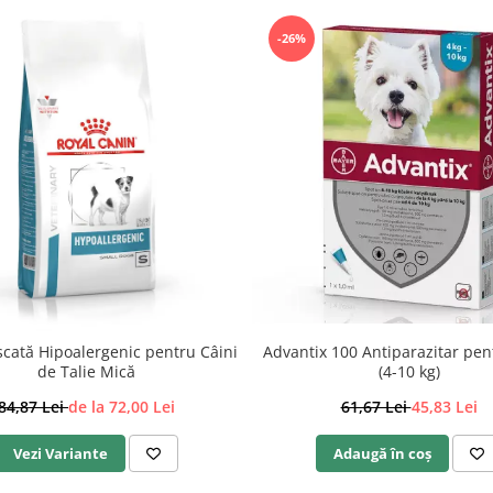
-26%
cată Hipoalergenic pentru Câini
Advantix 100 Antiparazitar pen
de Talie Mică
(4-10 kg)
84,87 Lei
de la 72,00 Lei
61,67 Lei
45,83 Lei
Vezi Variante
Adaugă în coș