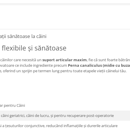
ții sănătoase la câini
 flexibile și sănătoase
câinilor care necesită un
suport articular maxim
, fie că sunt foarte bătrâ
novatoare ce include ingrediente precum
Perna canaliculus (midie cu buza
ve, oferind un sprijin pe termen lung pentru toate etapele vieții câinelui tău.
ar pentru Câini
câini geriatrici, câini de lucru, și pentru recuperare post-operatorie
și a țesuturilor conjunctive, reducând inflamațiile și durerile articulare