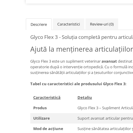
Caracteristici
Review-uri
(0)
Descriere
Glyco Flex 3 - Soluția completă pentru articula
Ajută la menținerea articulațiilor
Glyco Flex 3 este un supliment veterinar
avansat
destinat 
operatorie după o intervenție ortopedică. Cu o formulă i
susținerea sănătății articulațiilor și a țesuturilor conjuncti
Tabel cu caracteristici ale produsului Glyco Flex 3:
Caracteristică
Detaliu
Produs
Glyco Flex 3 – Supliment Articul
Utilizare
Suport avansat articular pentru 
Mod de acțiune
Susține sănătatea articulațiilor 