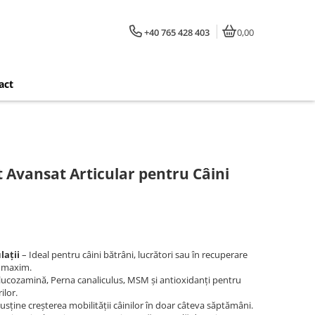
+40 765 428 403
0,00
act
t Avansat Articular pentru Câini
lații
– Ideal pentru câini bătrâni, lucrători sau în recuperare
n maxim.
lucozamină, Perna canaliculus, MSM și antioxidanți pentru
ilor.
usține creșterea mobilității câinilor în doar câteva săptămâni.