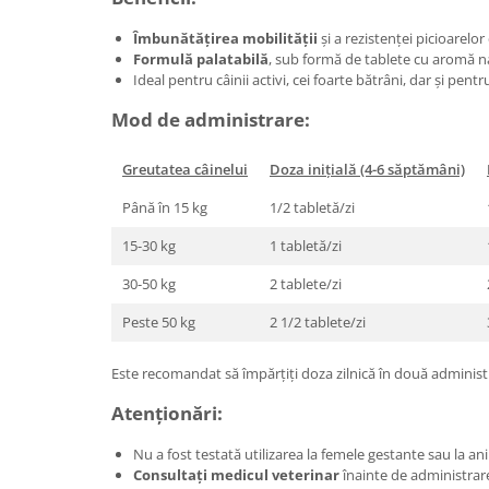
Îmbunătățirea mobilității
și a rezistenței picioarelo
Formulă palatabilă
, sub formă de tablete cu aromă na
Ideal pentru câinii activi, cei foarte bătrâni, dar și pentr
Mod de administrare:
Greutatea câinelui
Doza inițială (4-6 săptămâni)
Până în 15 kg
1/2 tabletă/zi
15-30 kg
1 tabletă/zi
30-50 kg
2 tablete/zi
Peste 50 kg
2 1/2 tablete/zi
Este recomandat să împărțiți doza zilnică în două administr
Atenționări:
Nu a fost testată utilizarea la femele gestante sau la 
Consultați medicul veterinar
înainte de administrarea