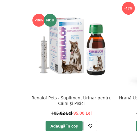
-15%
-10%
NOU
Renalof Pets - Supliment Urinar pentru
Hrană Us
Câini și Pisici
105,82 Lei
95,00 Lei
Adaugă în coș