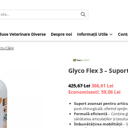
duse Veterinare Diverse
Despre noi
Informații Utile
Cont
tru Câini
Glyco Flex 3 – Supor
425,67 Lei
366,61 Lei
Economisesti:
59,06
Lei
Suport avansat pentru articu
post-chirurgicală, oferind spriji
Formulă eficientă
– Conține g
sănătatea articulațiilor și țesutur
Îmbunătățirea mobilității
– S