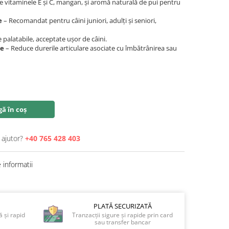
e vitaminele E și C, mangan, și aromă naturală de pui pentru
e
– Recomandat pentru câini juniori, adulți și seniori,
 palatabile, acceptate ușor de câini.
ce
– Reduce durerile articulare asociate cu îmbătrânirea sau
ă în coș
 ajutor?
+40 765 428 403
informatii
PLATĂ SECURIZATĂ
 și rapid
Tranzacții sigure și rapide prin card
sau transfer bancar