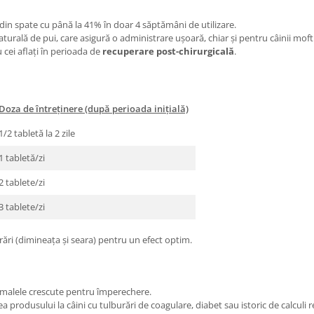
r din spate cu până la 41% în doar 4 săptămâni de utilizare.
turală de pui, care asigură o administrare ușoară, chiar și pentru câinii moft
u cei aflați în perioada de
recuperare post-chirurgicală
.
Doza de întreținere (după perioada inițială)
1/2 tabletă la 2 zile
1 tabletă/zi
2 tablete/zi
3 tablete/zi
ări (dimineața și seara) pentru un efect optim.
animalele crescute pentru împerechere.
 produsului la câini cu tulburări de coagulare, diabet sau istoric de calculi r