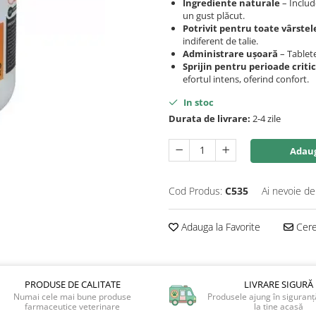
Ingrediente naturale
– Includ
un gust plăcut.
Potrivit pentru toate vârstel
indiferent de talie.
Administrare ușoară
– Tablete
Sprijin pentru perioade criti
efortul intens, oferind confort.
In stoc
Durata de livrare:
2-4 zile
Adaug
Cod Produs:
C535
Ai nevoie de
Adauga la Favorite
Cere 
PRODUSE DE CALITATE
LIVRARE SIGURĂ
Numai cele mai bune produse
Produsele ajung în siguranță
farmaceutice veterinare
la tine acasă