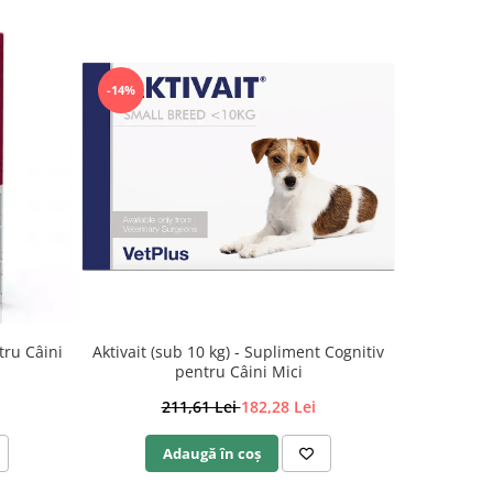
-14%
NOU
Aktivait (sub 10 kg) - Supliment Cognitiv
tru Câini
Hrană Usca
pentru Câini Mici
211,61 Lei
182,28 Lei
Adaugă în coș
A