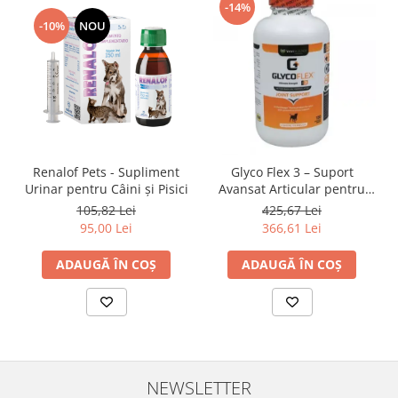
-14%
-10%
NOU
Renalof Pets - Supliment
Glyco Flex 3 – Suport
Urinar pentru Câini și Pisici
Avansat Articular pentru
Câini
105,82 Lei
425,67 Lei
95,00 Lei
366,61 Lei
ADAUGĂ ÎN COȘ
ADAUGĂ ÎN COȘ
NEWSLETTER