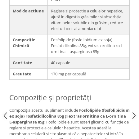
Mod de acțiune
Reglare și protecție a celulelor hepatice,
ajută în digestia grăsimilor și absorbția
vitaminelor solubile din grăsimi, reduce
efectul toxic al amoniacului
Compoziție
Fosfolipide (fosfolipidium ex soja)
Chimică
Fosfatidilcolina 85g, extras ornitina ca L-
ornitina L-asparginasa 85g
Cantitate
40 capsule
Greutate
170 mg per capsulă
Compoziție și proprietăți
Compoziția acestui supliment include
Fosfolipide (fosfolipidium
ex soja) Fosfatidilcolina 85g
și
extras ornitina ca L-ornitina
L-asparginasa 85g
. Fosfolipidele sunt esteri glicerici cu funcție de
reglare și protecție a celulelor hepatice. Acestea aderă la
membrana celulară și citoplasmatică a hepatocitelor și intră în