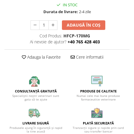
IN STOC
Durata de livrare:
2-4 zile
ADAUGĂ ÎN COȘ
Cod Produs:
HFCP-170MG
Ai nevoie de ajutor?
+40 765 428 403
Adauga la Favorite
Cere informatii
CONSULTANȚĂ GRATUITĂ
PRODUSE DE CALITATE
Specialiștii noștri veterinari sunt
Numai cele mai bune produse
gata să te ajute
farmaceutice veterinare
LIVRARE SIGURĂ
PLATĂ SECURIZATĂ
Produsele ajung în siguranță și rapid
Tranzacții sigure și rapide prin card
la tine acasă
sau transfer bancar