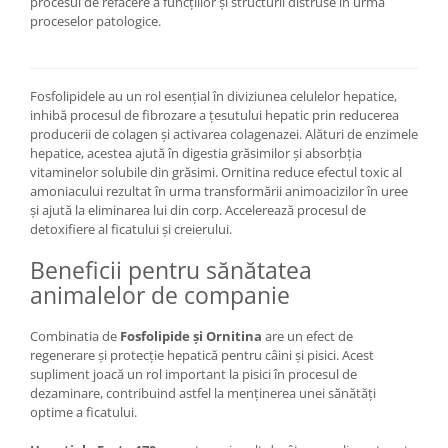
procesul de refacere a funcțiilor și structurii distruse în urma
proceselor patologice.
Fosfolipidele au un rol esențial în diviziunea celulelor hepatice,
inhibă procesul de fibrozare a țesutului hepatic prin reducerea
producerii de colagen și activarea colagenazei. Alături de enzimele
hepatice, acestea ajută în digestia grăsimilor și absorbția
vitaminelor solubile din grăsimi. Ornitina reduce efectul toxic al
amoniacului rezultat în urma transformării animoacizilor în uree
și ajută la eliminarea lui din corp. Accelerează procesul de
detoxifiere al ficatului și creierului.
Beneficii pentru sănătatea
animalelor de companie
Combinatia de
Fosfolipide și Ornitina
are un efect de
regenerare și protecție hepatică pentru câini și pisici. Acest
supliment joacă un rol important la pisici în procesul de
dezaminare, contribuind astfel la menținerea unei sănătăți
optime a ficatului.