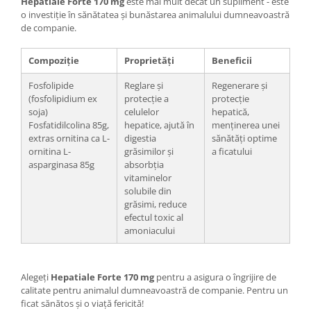
Hepatiale Forte 170 mg
este mai mult decât un supliment - este
o investiție în sănătatea și bunăstarea animalului dumneavoastră
de companie.
Compoziție
Proprietăți
Beneficii
Fosfolipide
Reglare și
Regenerare și
(fosfolipidium ex
protecție a
protecție
soja)
celulelor
hepatică,
Fosfatidilcolina 85g,
hepatice, ajută în
menținerea unei
extras ornitina ca L-
digestia
sănătăți optime
ornitina L-
grăsimilor și
a ficatului
asparginasa 85g
absorbția
vitaminelor
solubile din
grăsimi, reduce
efectul toxic al
amoniacului
Alegeți
Hepatiale Forte 170 mg
pentru a asigura o îngrijire de
calitate pentru animalul dumneavoastră de companie. Pentru un
ficat sănătos și o viață fericită!