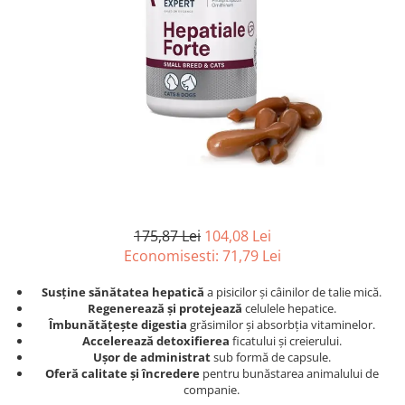
Afecțiuni hepatice
Afecțiuni hepatice
Afecțiuni neurologice
Afecțiuni neurologice
Afecțiuni oftalmice
Afecțiuni oftalmice
Afecțiuni oncologice
Afecțiuni oncologice
Afecțiuni otice
Afecțiuni otice
Afecțiuni renale și urinare
Afecțiuni respiratorii
Afecțiuni respiratorii
Afecțiuni renale și urinare
Suplimente
Suplimente
Suplimente nutritive
Suplimente nutritive
Vitamine și minerale
Vitamine și minerale
175,87 Lei
104,08 Lei
Hrană
Hrană
Economisesti:
71,79
Lei
Hrană umedă
Hrană umedă
Susține sănătatea hepatică
a pisicilor și câinilor de talie mică.
Hrană uscată
Hrană uscată
Regenerează și protejează
celulele hepatice.
Recompense și snack-uri
Igienă
Îmbunătățește digestia
grăsimilor și absorbția vitaminelor.
Accelerează detoxifierea
ficatului și creierului.
Igienă
Așternut Tofu / Nisip
Ușor de administrat
sub formă de capsule.
Igienă orală
Igienă orală
Oferă calitate și încredere
pentru bunăstarea animalului de
companie.
Șampoane și balsamuri
Șampoane și balsamuri