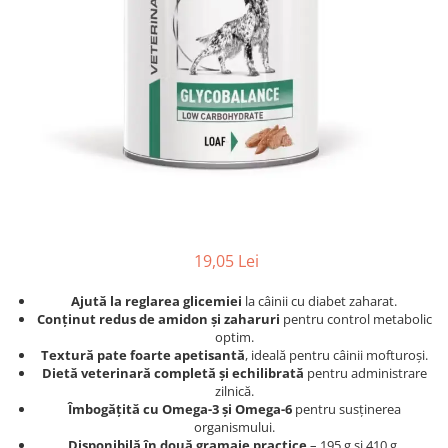
Afecțiuni hepatice
Afecțiuni hepatice
Afecțiuni neurologice
Afecțiuni neurologice
Afecțiuni oftalmice
Afecțiuni oftalmice
Afecțiuni oncologice
Afecțiuni oncologice
Afecțiuni otice
Afecțiuni otice
Afecțiuni renale și urinare
Afecțiuni respiratorii
Afecțiuni respiratorii
Afecțiuni renale și urinare
Suplimente
Suplimente
Suplimente nutritive
Suplimente nutritive
Vitamine și minerale
Vitamine și minerale
19,05 Lei
Hrană
Hrană
Ajută la reglarea glicemiei
la câinii cu diabet zaharat.
Hrană umedă
Hrană umedă
Conținut redus de amidon și zaharuri
pentru control metabolic
Hrană uscată
Hrană uscată
optim.
Recompense și snack-uri
Igienă
Textură pate foarte apetisantă
, ideală pentru câinii mofturoși.
Dietă veterinară completă și echilibrată
pentru administrare
Igienă
Așternut Tofu / Nisip
zilnică.
Îmbogățită cu Omega-3 și Omega-6
pentru susținerea
Igienă orală
Igienă orală
organismului.
Șampoane și balsamuri
Șampoane și balsamuri
Disponibilă în două gramaje practice
– 195 g și 410 g.