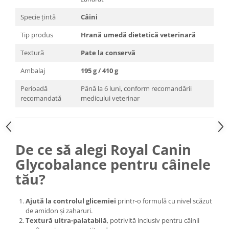
Specie țintă
Câini
Tip produs
Hrană umedă dietetică veterinară
Textură
Pate la conservă
Ambalaj
195 g / 410 g
Perioadă
Până la 6 luni, conform recomandării
recomandată
medicului veterinar
De ce să alegi Royal Canin
Glycobalance pentru câinele
tău?
Ajută la controlul glicemiei
printr-o formulă cu nivel scăzut
de amidon și zaharuri.
Textură ultra-palatabilă
, potrivită inclusiv pentru câinii