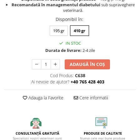
Recomandată în managementul diabetului
sub supraveghere
veterinară.
Disponibil în
:
195 gr
410 gr
IN STOC
Durata de livrare:
2-4 zile
ADAUGĂ ÎN COȘ
Cod Produs:
C638
Ai nevoie de ajutor?
+40 765 428 403
Adauga la Favorite
Cere informatii
CONSULTANȚĂ GRATUITĂ
PRODUSE DE CALITATE
Specialiștii noștri veterinari sunt
Numai cele mai bune produse