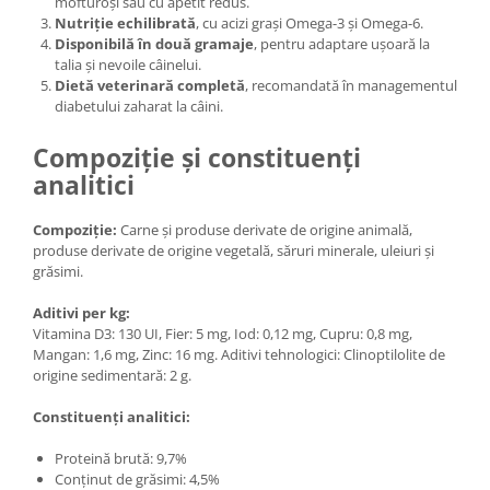
mofturoși sau cu apetit redus.
Nutriție echilibrată
, cu acizi grași Omega-3 și Omega-6.
Disponibilă în două gramaje
, pentru adaptare ușoară la
talia și nevoile câinelui.
Dietă veterinară completă
, recomandată în managementul
diabetului zaharat la câini.
Compoziție și constituenți
analitici
Compoziție:
Carne și produse derivate de origine animală,
produse derivate de origine vegetală, săruri minerale, uleiuri și
grăsimi.
Aditivi per kg:
Vitamina D3: 130 UI, Fier: 5 mg, Iod: 0,12 mg, Cupru: 0,8 mg,
Mangan: 1,6 mg, Zinc: 16 mg. Aditivi tehnologici: Clinoptilolite de
origine sedimentară: 2 g.
Constituenți analitici:
Proteină brută: 9,7%
Conținut de grăsimi: 4,5%