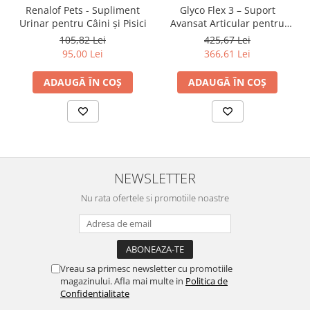
Renalof Pets - Supliment
Glyco Flex 3 – Suport
Urinar pentru Câini și Pisici
Avansat Articular pentru
Câini
105,82 Lei
425,67 Lei
95,00 Lei
366,61 Lei
ADAUGĂ ÎN COȘ
ADAUGĂ ÎN COȘ
NEWSLETTER
Nu rata ofertele si promotiile noastre
Vreau sa primesc newsletter cu promotiile
magazinului. Afla mai multe in
Politica de
Confidentialitate