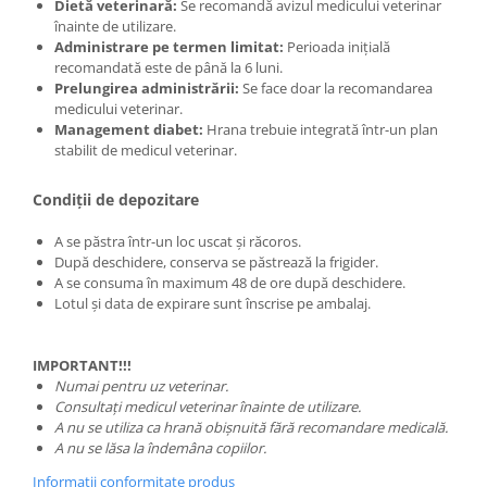
Dietă veterinară:
Se recomandă avizul medicului veterinar
înainte de utilizare.
Administrare pe termen limitat:
Perioada inițială
recomandată este de până la 6 luni.
Prelungirea administrării:
Se face doar la recomandarea
medicului veterinar.
Management diabet:
Hrana trebuie integrată într-un plan
stabilit de medicul veterinar.
Condiții de depozitare
A se păstra într-un loc uscat și răcoros.
După deschidere, conserva se păstrează la frigider.
A se consuma în maximum 48 de ore după deschidere.
Lotul și data de expirare sunt înscrise pe ambalaj.
IMPORTANT!!!
Numai pentru uz veterinar.
Consultați medicul veterinar înainte de utilizare.
A nu se utiliza ca hrană obișnuită fără recomandare medicală.
A nu se lăsa la îndemâna copiilor.
Informatii conformitate produs