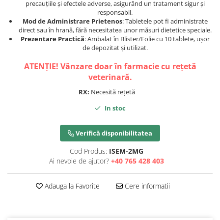
precauțiile și efectele adverse, asigurând un tratament sigur și
responsabil.
Mod de Administrare Prietenos
: Tabletele pot fi administrate
direct sau în hrană, fără necesitatea unor măsuri dietetice speciale.
Prezentare Practică
: Ambalat în Blister/Folie cu 10 tablete, ușor
de depozitat și utilizat.
ATENȚIE! Vânzare doar în farmacie cu rețetă
veterinară.
RX:
Necesită rețetă
In stoc
Verifică disponibilitatea
Cod Produs:
ISEM-2MG
Ai nevoie de ajutor?
+40 765 428 403
Adauga la Favorite
Cere informatii