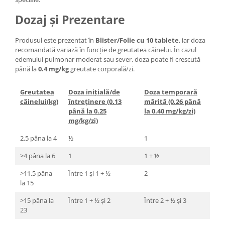
Dozaj și Prezentare
Produsul este prezentat în
Blister/Folie cu 10 tablete
, iar doza
recomandată variază în funcție de greutatea câinelui. În cazul
edemului pulmonar moderat sau sever, doza poate fi crescută
până la
0.4 mg/kg
greutate corporală/zi.
Greutatea
Doza inițială/de
Doza temporară
câinelui(kg)
întreținere (0.13
mărită (0.26 până
până la 0.25
la 0.40 mg/kg/zi)
mg/kg/zi)
2.5 pâna la 4
½
1
>4 pâna la 6
1
1 + ½
>11.5 pâna
Între 1 și 1 + ½
2
la 15
>15 pâna la
Între 1 + ½ și 2
Între 2 + ½ și 3
23