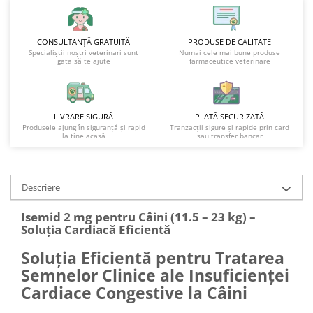
CONSULTANȚĂ GRATUITĂ
PRODUSE DE CALITATE
Specialiștii noștri veterinari sunt
Numai cele mai bune produse
gata să te ajute
farmaceutice veterinare
LIVRARE SIGURĂ
PLATĂ SECURIZATĂ
Produsele ajung în siguranță și rapid
Tranzacții sigure și rapide prin card
la tine acasă
sau transfer bancar
Descriere
Isemid 2 mg pentru Câini (11.5 – 23 kg) –
Soluția Cardiacă Eficientă
Soluția Eficientă pentru Tratarea
Semnelor Clinice ale Insuficienței
Cardiace Congestive la Câini