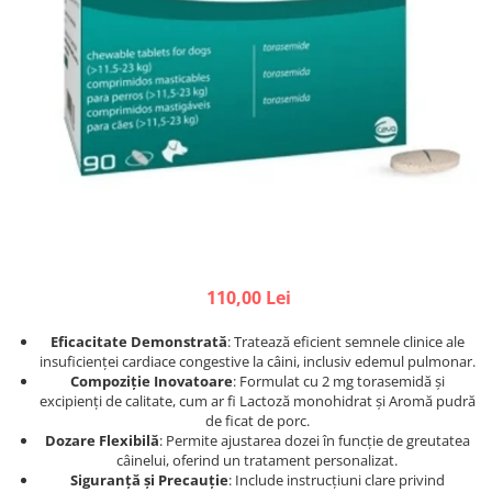
Afecțiuni hepatice
Afecțiuni hepatice
Afecțiuni neurologice
Afecțiuni neurologice
Afecțiuni oftalmice
Afecțiuni oftalmice
Afecțiuni oncologice
Afecțiuni oncologice
Afecțiuni otice
Afecțiuni otice
Afecțiuni renale și urinare
Afecțiuni respiratorii
Afecțiuni respiratorii
Afecțiuni renale și urinare
Suplimente
Suplimente
Suplimente nutritive
Suplimente nutritive
Vitamine și minerale
Vitamine și minerale
110,00 Lei
Hrană
Hrană
Hrană umedă
Hrană umedă
Eficacitate Demonstrată
: Tratează eficient semnele clinice ale
Hrană uscată
Hrană uscată
insuficienței cardiace congestive la câini, inclusiv edemul pulmonar.
Compoziție Inovatoare
: Formulat cu 2 mg torasemidă și
Recompense și snack-uri
Igienă
excipienți de calitate, cum ar fi Lactoză monohidrat și Aromă pudră
Igienă
de ficat de porc.
Așternut Tofu / Nisip
Dozare Flexibilă
: Permite ajustarea dozei în funcție de greutatea
Igienă orală
Igienă orală
câinelui, oferind un tratament personalizat.
Siguranță și Precauție
: Include instrucțiuni clare privind
Șampoane și balsamuri
Șampoane și balsamuri