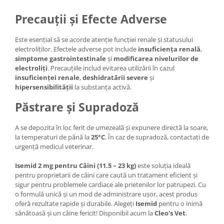
Precauții și Efecte Adverse
Este esențial să se acorde atenție funcției renale și statusului
electroliților. Efectele adverse pot include
insuficiența renală
,
simptome gastrointestinale
și
modificarea nivelurilor de
electroliți
. Precauțiile includ evitarea utilizării în cazul
insuficienței renale
,
deshidratării severe
și
hipersensibilității
la substanța activă.
Păstrare și Supradoză
A se depozita în loc ferit de umezeală și expunere directă la soare,
la temperaturi de până la
25°C
. În caz de supradoză, contactați de
urgență medicul veterinar.
Isemid 2 mg pentru Câini (11.5 – 23 kg)
este soluția ideală
pentru proprietarii de câini care caută un tratament eficient și
sigur pentru problemele cardiace ale prietenilor lor patrupezi. Cu
o formulă unică și un mod de administrare ușor, acest produs
oferă rezultate rapide și durabile. Alegeți
Isemid
pentru o inimă
sănătoasă și un câine fericit! Disponibil acum la
Cleo's Vet
.