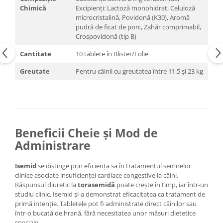
Chimică
Excipienți: Lactoză monohidrat, Celuloză
microcristalină, Povidonă (K30), Aromă
pudră de ficat de porc, Zahăr comprimabil,
Crospovidonă (tip B)
Cantitate
10 tablete în Blister/Folie
Greutate
Pentru câinii cu greutatea între 11.5 și 23 kg
Beneficii Cheie și Mod de
Administrare
Isemid
se distinge prin eficiența sa în tratamentul semnelor
clinice asociate insuficienței cardiace congestive la câini.
Răspunsul diuretic la
torasemidă
poate crește în timp, iar într-un
studiu clinic, Isemid și-a demonstrat eficacitatea ca tratament de
primă intenție. Tabletele pot fi administrate direct câinilor sau
într-o bucată de hrană, fără necesitatea unor măsuri dietetice
speciale.