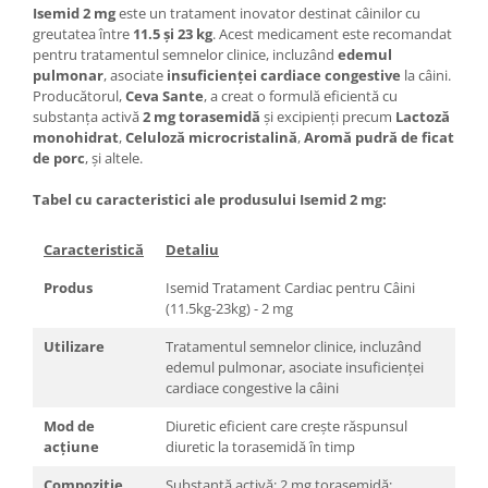
Isemid 2 mg
este un tratament inovator destinat câinilor cu
greutatea între
11.5 și 23 kg
. Acest medicament este recomandat
pentru tratamentul semnelor clinice, incluzând
edemul
pulmonar
, asociate
insuficienței cardiace congestive
la câini.
Producătorul,
Ceva Sante
, a creat o formulă eficientă cu
substanța activă
2 mg torasemidă
și excipienți precum
Lactoză
monohidrat
,
Celuloză microcristalină
,
Aromă pudră de ficat
de porc
, și altele.
Tabel cu caracteristici ale produsului Isemid 2 mg:
Caracteristică
Detaliu
Produs
Isemid Tratament Cardiac pentru Câini
(11.5kg-23kg) - 2 mg
Utilizare
Tratamentul semnelor clinice, incluzând
edemul pulmonar, asociate insuficienței
cardiace congestive la câini
Mod de
Diuretic eficient care crește răspunsul
acțiune
diuretic la torasemidă în timp
Compoziție
Substanţă activă: 2 mg torasemidă;