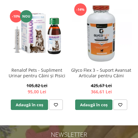
-14%
-10%
NOU
Renalof Pets - Supliment
Glyco Flex 3 – Suport Avansat
Urinar pentru Câini și Pisici
Articular pentru Câini
105,82 Lei
425,67 Lei
95,00 Lei
366,61 Lei
Adaugă în coș
Adaugă în coș
NEWSLETTER