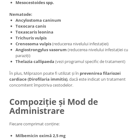
Mesocestoides spp.
Nematode:
Ancylostoma caninum
Toxocara canis
Toxascaris leonina
Trichuris vulpis
Crenosoma vulpis
(reducerea nivelului infestației)
Angiostrongylus vasorum
(reducerea nivelului infestației cu
paraziți)
Thelazia callipaeda
(vezi programul specific de tratament)
În plus, Milprazon poate fi utilizat și în
prevenirea filariozei
cardiace (Dirofilaria immitis)
, dacă este indicat un tratament
concomitent împotriva cestodelor.
Compoziție și Mod de
Administrare
Fiecare comprimat conține:
Milbemicin oximă 2,5 mg