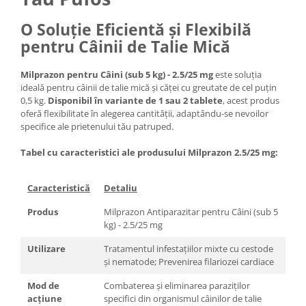
O Soluție Eficientă și Flexibilă
pentru Câinii de Talie Mică
Milprazon pentru Câini (sub 5 kg) - 2.5/25 mg
este soluția
ideală pentru câinii de talie mică și căței cu greutate de cel puțin
0,5 kg.
Disponibil în variante de 1 sau 2 tablete
, acest produs
oferă flexibilitate în alegerea cantității, adaptându-se nevoilor
specifice ale prietenului tău patruped.
Tabel cu caracteristici ale produsului Milprazon 2.5/25 mg:
Caracteristică
Detaliu
Produs
Milprazon Antiparazitar pentru Câini (sub 5
kg) - 2.5/25 mg
Utilizare
Tratamentul infestațiilor mixte cu cestode
și nematode; Prevenirea filariozei cardiace
Mod de
Combaterea și eliminarea paraziților
acțiune
specifici din organismul câinilor de talie