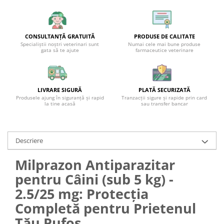
CONSULTANȚĂ GRATUITĂ
PRODUSE DE CALITATE
Specialiștii noștri veterinari sunt
Numai cele mai bune produse
gata să te ajute
farmaceutice veterinare
LIVRARE SIGURĂ
PLATĂ SECURIZATĂ
Produsele ajung în siguranță și rapid
Tranzacții sigure și rapide prin card
la tine acasă
sau transfer bancar
Descriere
Milprazon Antiparazitar
pentru Câini (sub 5 kg) -
2.5/25 mg: Protecția
Completă pentru Prietenul
Tău Pufos