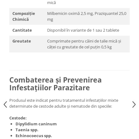
mică
Compoziție
Milbemicin oximă 2,5 mg, Praziquantel 25,0
Chimică
mg
Cantitate
Disponibil în variante de 1 sau 2 tablete
Greutate
Comprimate pentru câini de talie mică și
căței cu greutate de cel puțin 0,5 kg
Combaterea și Prevenirea
Infestațiilor Parazitare
Produsul este indicat pentru tratamentul infestațiilor mixte
determinate de cestode adulte și nematode din speciile:
Cestode:
Dipylidium caninum
Taenia spp.
Echinocoecus spp.