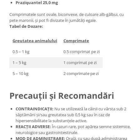
Praziquantel 25,0 mg
Comprimatele sunt ovale, biconvexe, de culoare alb-gălbui, cu
pete maronii, și pot fi divizate în jumătăți egale.
Tabel de Dozare:
Greutatea animalului
Comprimate
0.5 – 1 kg
0.5 comprimat pe zi
1 – 5 kg
1 comprimat pe zi
5 – 10 kg
2 comprimate pe zi
Precauții și Recomandări
CONTRAINDICAȚII:
Nu se utilizează la câinii cu vârsta sub 2
săptămâni și/sau greutatea sub 0,5 kg sau în caz de
hipersensibilitate la substanțele active.
REACȚII ADVERSE:
În cazuri rare, pot apărea semne sistemice,
neurologice sau gastrointestinale.
MOD DE ADMINISTRARE:
Orală, cu sau după administrarea