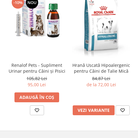
-10%
NOU
Renalof Pets - Supliment
Hrană Uscată Hipoalergenic
Urinar pentru Câini și Pisici
pentru Câini de Talie Mică
105,82 Lei
84,87 Lei
95,00 Lei
de la 72,00 Lei
ADAUGĂ ÎN COȘ
VEZI VARIANTE