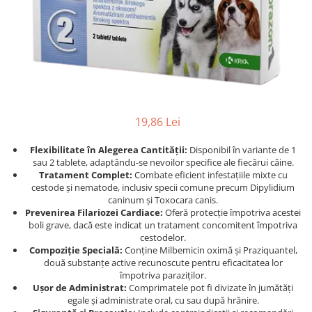
Afecțiuni hepatice
Afecțiuni hepatice
Afecțiuni neurologice
Afecțiuni neurologice
Afecțiuni oftalmice
Afecțiuni oftalmice
Afecțiuni oncologice
Afecțiuni oncologice
Afecțiuni otice
Afecțiuni otice
Afecțiuni renale și urinare
Afecțiuni respiratorii
Afecțiuni respiratorii
Afecțiuni renale și urinare
19,86 Lei
Suplimente
Suplimente
Flexibilitate în Alegerea Cantității:
Disponibil în variante de 1
Suplimente nutritive
Suplimente nutritive
sau 2 tablete, adaptându-se nevoilor specifice ale fiecărui câine.
Vitamine și minerale
Vitamine și minerale
Tratament Complet:
Combate eficient infestațiile mixte cu
cestode și nematode, inclusiv specii comune precum Dipylidium
Hrană
Hrană
caninum și Toxocara canis.
Hrană umedă
Hrană umedă
Prevenirea Filariozei Cardiace:
Oferă protecție împotriva acestei
boli grave, dacă este indicat un tratament concomitent împotriva
Hrană uscată
Hrană uscată
cestodelor.
Recompense și snack-uri
Igienă
Compoziție Specială:
Conține Milbemicin oximă și Praziquantel,
două substanțe active recunoscute pentru eficacitatea lor
Igienă
Așternut Tofu / Nisip
împotriva paraziților.
Igienă orală
Igienă orală
Ușor de Administrat:
Comprimatele pot fi divizate în jumătăți
egale și administrate oral, cu sau după hrănire.
Șampoane și balsamuri
Șampoane și balsamuri