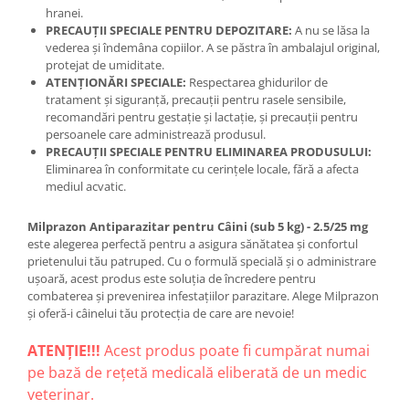
hranei.
PRECAUȚII SPECIALE PENTRU DEPOZITARE:
A nu se lăsa la
vederea și îndemâna copiilor. A se păstra în ambalajul original,
protejat de umiditate.
ATENȚIONĂRI SPECIALE:
Respectarea ghidurilor de
tratament și siguranță, precauții pentru rasele sensibile,
recomandări pentru gestație și lactație, și precauții pentru
persoanele care administrează produsul.
PRECAUȚII SPECIALE PENTRU ELIMINAREA PRODUSULUI:
Eliminarea în conformitate cu cerințele locale, fără a afecta
mediul acvatic.
Milprazon Antiparazitar pentru Câini (sub 5 kg) - 2.5/25 mg
este alegerea perfectă pentru a asigura sănătatea și confortul
prietenului tău patruped. Cu o formulă specială și o administrare
ușoară, acest produs este soluția de încredere pentru
combaterea și prevenirea infestațiilor parazitare. Alege Milprazon
și oferă-i câinelui tău protecția de care are nevoie!
ATENȚIE!!!
Acest produs poate fi cumpărat numai
pe bază de rețetă medicală eliberată de un medic
veterinar.