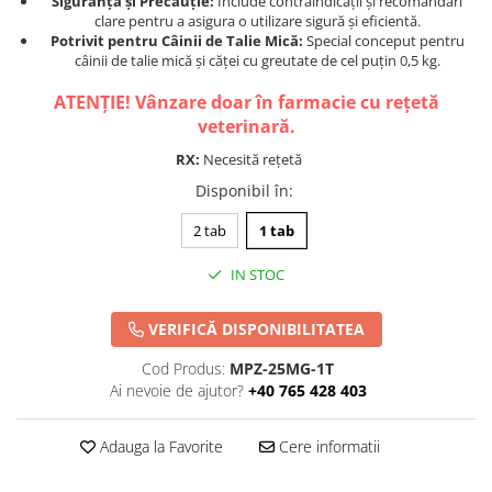
Siguranță și Precauție:
Include contraindicații și recomandări
clare pentru a asigura o utilizare sigură și eficientă.
Potrivit pentru Câinii de Talie Mică:
Special conceput pentru
câinii de talie mică și căței cu greutate de cel puțin 0,5 kg.
ATENȚIE! Vânzare doar în farmacie cu rețetă
veterinară.
RX:
Necesită rețetă
Disponibil în
:
2 tab
1 tab
IN STOC
VERIFICĂ DISPONIBILITATEA
Cod Produs:
MPZ-25MG-1T
Ai nevoie de ajutor?
+40 765 428 403
Adauga la Favorite
Cere informatii