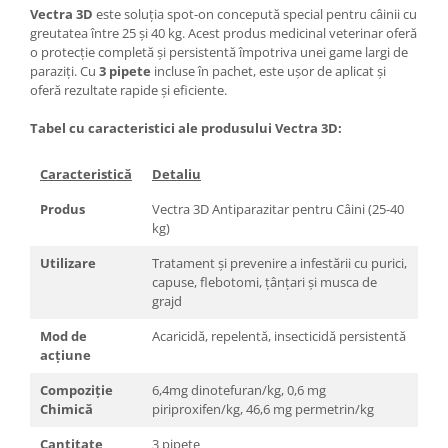
Vectra 3D
este soluția spot-on concepută special pentru câinii cu
greutatea între 25 și 40 kg. Acest produs medicinal veterinar oferă
o protecție completă și persistentă împotriva unei game largi de
paraziți. Cu
3 pipete
incluse în pachet, este ușor de aplicat și
oferă rezultate rapide și eficiente.
Tabel cu caracteristici ale produsului Vectra 3D:
Caracteristică
Detaliu
Produs
Vectra 3D Antiparazitar pentru Câini (25-40
kg)
Utilizare
Tratament și prevenire a infestării cu purici,
capuse, flebotomi, țânțari și musca de
grajd
Mod de
Acaricidă, repelentă, insecticidă persistentă
acțiune
Compoziție
6,4mg dinotefuran/kg, 0,6 mg
Chimică
piriproxifen/kg, 46,6 mg permetrin/kg
Cantitate
3 pipete