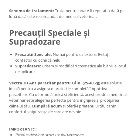
Schema de tratament:
Tratamentul poate fi repetat o dată pe
lună dacă este recomandat de medicul veterinar.
Precauții Speciale și
Supradozare
Precauții Speciale:
Numai pentru uz extern. Evitați
contactul cu ochii câinelui.
Supradozare:
Eritem și modificări cosmetice ale blănii la locul
de aplicare.
Vectra 3D Antiparazitar pentru Câini (25-40 kg)
este soluția
ideală pentru a asigura o protecție completă împotriva
paraziților. Cu o formulă unică și eficientă, acest produs medicinal
veterinar este alegerea perfectă pentru îngrijirea și protejarea
câinelui tău.
Cumpără acum
și oferă-i prietenului tău canin
confortul și siguranța de care are nevoie.
IMPORTANT!!!
Produs destinat strict uzului veterinar!