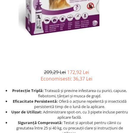
Afecțiuni hepatice
Afecțiuni hepatice
Afecțiuni neurologice
Afecțiuni neurologice
Afecțiuni oftalmice
Afecțiuni oftalmice
Afecțiuni oncologice
Afecțiuni oncologice
Afecțiuni otice
Afecțiuni otice
Afecțiuni renale și urinare
Afecțiuni respiratorii
Afecțiuni respiratorii
Afecțiuni renale și urinare
Suplimente
Suplimente
Suplimente nutritive
Suplimente nutritive
209,29 Lei
172,92 Lei
Vitamine și minerale
Vitamine și minerale
Economisesti:
36,37
Lei
Hrană
Hrană
Hrană umedă
Hrană umedă
Protecție Triplă:
Tratează și previne infestarea cu purici, capuse,
flebotomi, țânțari și musca de grajd.
Hrană uscată
Hrană uscată
Eficacitate Persistentă:
Oferă o acțiune repelentă și insecticidă
Recompense și snack-uri
Igienă
persistentă timp de o lună de la aplicare.
Ușor de Utilizat:
Administrare spot-on, cu 3 pipete incluse pentru
Igienă
Așternut Tofu / Nisip
aplicare facilă.
Igienă orală
Igienă orală
Siguranță Comprovată:
Testat și aprobat pentru câinii cu
greutatea între 25 și 40 kg, cu precauții clare și instrucțiuni de
Șampoane și balsamuri
Șampoane și balsamuri