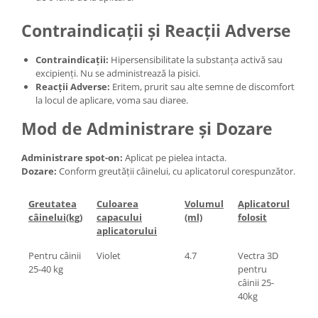
Contraindicații și Reacții Adverse
Contraindicații:
Hipersensibilitate la substanța activă sau
excipienți. Nu se administrează la pisici.
Reacții Adverse:
Eritem, prurit sau alte semne de discomfort
la locul de aplicare, voma sau diaree.
Mod de Administrare și Dozare
Administrare spot-on:
Aplicat pe pielea intacta.
Dozare:
Conform greutății câinelui, cu aplicatorul corespunzător.
Greutatea
Culoarea
Volumul
Aplicatorul
câinelui(kg)
capacului
(ml)
folosit
aplicatorului
Pentru câinii
Violet
4.7
Vectra 3D
25-40 kg
pentru
câinii 25-
40kg