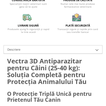
CONSULTANȚĂ GRATUITĂ
PRODUSE DE CALITATE
Specialiștii noștri veterinari sunt
Numai cele mai bune produse
gata să te ajute
farmaceutice veterinare
LIVRARE SIGURĂ
PLATĂ SECURIZATĂ
Produsele ajung în siguranță și rapid
Tranzacții sigure și rapide prin card
la tine acasă
sau transfer bancar
Descriere
Vectra 3D Antiparazitar
pentru Câini (25-40 kg):
Soluția Completă pentru
Protecția Animalului Tău
O Protecție Triplă Unică pentru
Prietenul Tău Canin