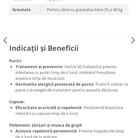
Greutate
Pentru câinii cu greutatea între 25 și 40 kg
Indicații și Beneficii
Purici:
Tratament și prevenire:
Vectra 3D tratează și previne
infestarea cu purici timp de o lună, inhibând înmulțirea
acestora timp de două luni.
Dermatita alergică provocată de purici:
Poate fi utilizat ca
parte a strategiei de tratament pentru această afecțiune.
Capuse:
Eficacitate acaricidă și repelentă:
Persistentă împotriva
infestării cu capuse timp de o lună.
Flebotomi, țânțari și musca de grajd:
Acțiune repelentă persistentă:
Previne înțepăturile timp
de o lună de la aplicare.