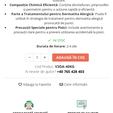
utilizare.
Compoziție Chimică Eficientă:
Conține dinotefuran, piriproxifen
și permetrin pentru o acțiune rapidă și eficientă.
Parte a Tratamentului pentru Dermatita Alergică:
Poate fi
utilizat în strategia de tratament pentru dermatita alergică
provocată de purici.
Precauții Speciale pentru Pisici:
Include avertismente și
precauții clare pentru a preveni utilizarea accidentală la pisici.
IN STOC
Durata de livrare:
2-4 zile
ADAUGĂ ÎN COȘ
Cod Produs:
V3DA-40KG
Ai nevoie de ajutor?
+40 765 428 403
Adauga la Favorite
Cere informatii