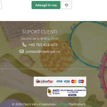
Adaugă în coș
A
SUPORT CLIENTI
Deschis de la 08:00 la 20:00
+40 765 428 403
contact@cleos-vet.ro
© 2026 Cleo’s Vet » Creativitate
JustWeb
Platforma E-