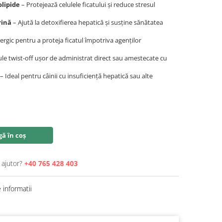
olipide
– Protejează celulele ficatului și reduce stresul
rină
– Ajută la detoxifierea hepatică și susține sănătatea
ergic pentru a proteja ficatul împotriva agenților
le twist-off ușor de administrat direct sau amestecate cu
– Ideal pentru câinii cu insuficiență hepatică sau alte
ă în coș
 ajutor?
+40 765 428 403
informatii