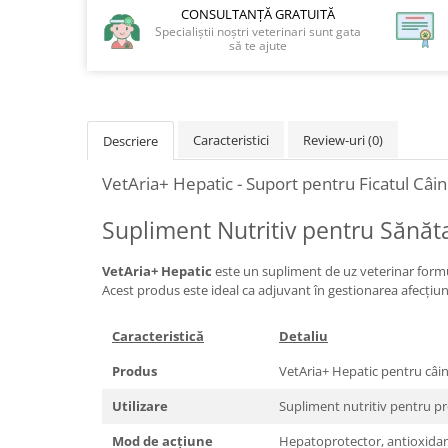
CONSULTANȚĂ GRATUITĂ
Specialiștii noștri veterinari sunt gata
să te ajute
Caracteristici
Review-uri
(0)
Descriere
VetAria+ Hepatic - Suport pentru Ficatul Câin
Supliment Nutritiv pentru Sănăta
VetAria+ Hepatic
este un supliment de uz veterinar formula
Acest produs este ideal ca adjuvant în gestionarea afecțiu
Caracteristică
Detaliu
Produs
VetAria+ Hepatic pentru câin
Utilizare
Supliment nutritiv pentru pro
Mod de acțiune
Hepatoprotector, antioxidant