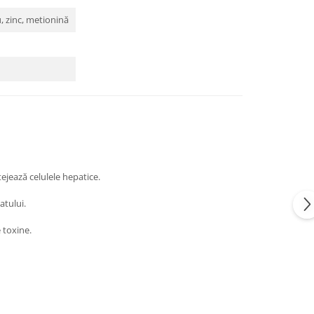
u, zinc, metionină
ejează celulele hepatice.
atului.
 toxine.