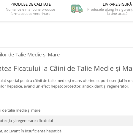
PRODUSE DE CALITATE
LIVRARE SIGURĂ
Numai cele mai bune produse
Produsele ajung în siguranță
farmaceutice veterinare
la tine acasă
ilor de Talie Medie și Mare
tea Ficatului la Câini de Talie Medie și Ma
t special pentru câinii de talie medie și mare, oferind suport esențial în me
nilor hepatice, având un efect hepatoprotector, antioxidant și regenerator.
i de talie medie și mare
tecția și regenerarea ficatului
, adjuvant în insuficiența hepatică