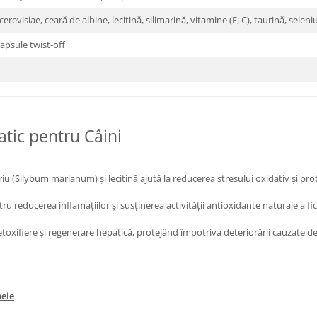
revisiae, ceară de albine, lecitină, silimarină, vitamine (E, C), taurină, seleni
capsule twist-off
atic pentru Câini
u (Silybum marianum) și lecitină ajută la reducerea stresului oxidativ și prot
ru reducerea inflamațiilor și susținerea activității antioxidante naturale a fic
toxifiere și regenerare hepatică, protejând împotriva deteriorării cauzate de
heie