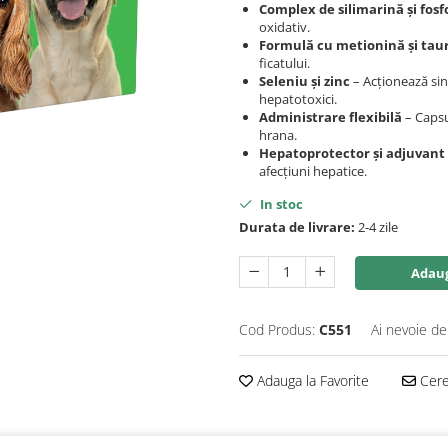
Complex de silimarină și fosf
oxidativ.
Formulă cu metionină și tau
ficatului.
Seleniu și zinc
– Acționează sin
hepatotoxici.
Administrare flexibilă
– Capsu
hrana.
Hepatoprotector și adjuvant
afecțiuni hepatice.
In stoc
Durata de livrare:
2-4 zile
Adaug
Cod Produs:
C551
Ai nevoie de
Adauga la Favorite
Cere 