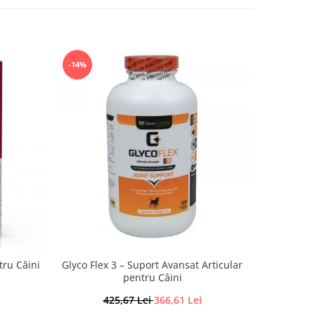
-14%
-14%
tru Câini
Glyco Flex 3 – Suport Avansat Articular
Aktivait (
pentru Câini
425,67 Lei
366,61 Lei
2