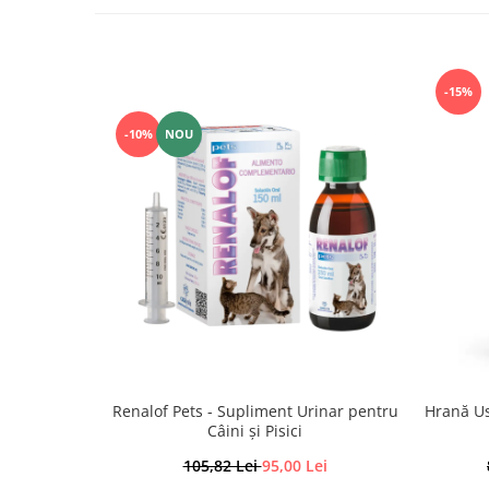
-15%
-10%
NOU
Renalof Pets - Supliment Urinar pentru
Hrană Us
Câini și Pisici
105,82 Lei
95,00 Lei