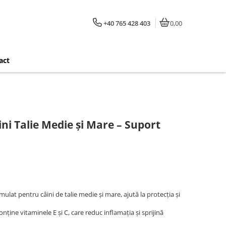
+40 765 428 403
0,00
act
ni Talie Medie și Mare – Suport
ulat pentru câini de talie medie și mare, ajută la protecția și
nține vitaminele E și C, care reduc inflamația și sprijină