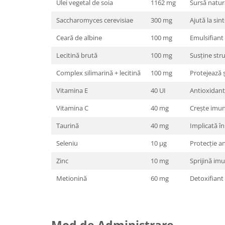
Ulei vegetal de soia
1162 mg
Sursă natur
Saccharomyces cerevisiae
300 mg
Ajută la sin
Ceară de albine
100 mg
Emulsifiant
Lecitină brută
100 mg
Susține str
Complex silimarină + lecitină
100 mg
Protejează ș
Vitamina E
40 UI
Antioxidant
Vitamina C
40 mg
Crește imuni
Taurină
40 mg
Implicată în
Seleniu
10 µg
Protecție a
Zinc
10 mg
Sprijină imu
Metionină
60 mg
Detoxifiant 