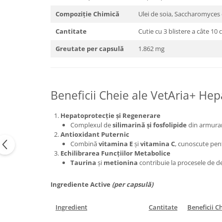
Compoziție Chimică
Ulei de soia, Saccharomyces ce
Cantitate
Cutie cu 3 blistere a câte 10 
Greutate per capsulă
1.862 mg
Beneficii Cheie ale VetAria+ Hep
Hepatoprotecție și Regenerare
Complexul de
silimarină și fosfolipide
din armurari
Antioxidant Puternic
Combină
vitamina E
și
vitamina C
, cunoscute pent
Echilibrarea Funcțiilor Metabolice
Taurina
și
metionina
contribuie la procesele de de
Ingrediente Active
(per capsulă)
Ingredient
Cantitate
Beneficii C