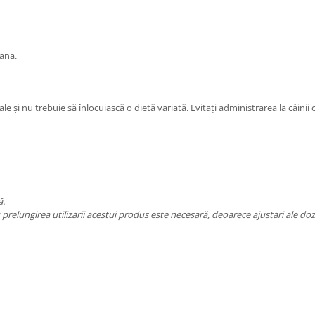
rana.
e și nu trebuie să înlocuiască o dietă variată. Evitați administrarea la câinii 
ă.
prelungirea utilizării acestui produs este necesară, deoarece ajustări ale doza