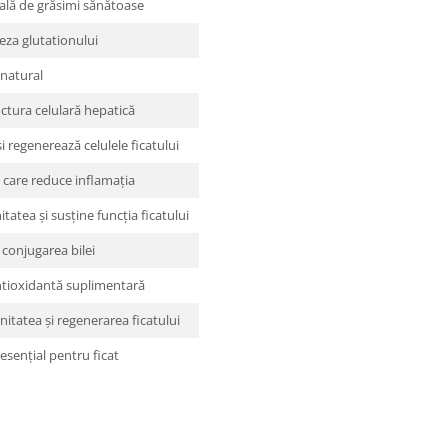
ală de grăsimi sănătoase
teza glutationului
 natural
uctura celulară hepatică
i regenerează celulele ficatului
 care reduce inflamația
tatea și susține funcția ficatului
 conjugarea bilei
ntioxidantă suplimentară
nitatea și regenerarea ficatului
esențial pentru ficat