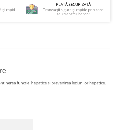
PLATĂ SECURIZATĂ
 și rapid
Tranzacții sigure și rapide prin card
sau transfer bancar
re
nținerea funcției hepatice și prevenirea leziunilor hepatice.