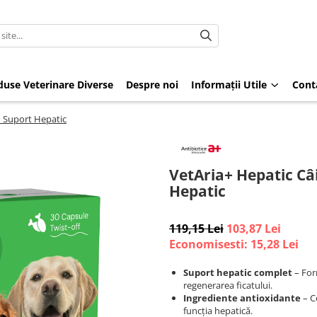
duse Veterinare Diverse
Despre noi
Informații Utile
Cont
– Suport Hepatic
VetAria+ Hepatic Câi
Hepatic
119,15 Lei
103,87 Lei
Economisesti:
15,28
Lei
Suport hepatic complet
– Form
regenerarea ficatului.
Ingrediente antioxidante
– Co
funcția hepatică.