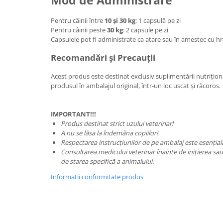
Mod de Administrare
Pentru câinii între
10 și 30 kg
: 1 capsulă pe zi
Pentru câinii peste
30 kg
: 2 capsule pe zi
Capsulele pot fi administrate ca atare sau în amestec cu h
Recomandări și Precauții
Acest produs este destinat exclusiv suplimentării nutrițional
produsul în ambalajul original, într-un loc uscat și răcoros.
IMPORTANT!!!
Produs destinat strict uzului veterinar!
A nu se lăsa la îndemâna copiilor!
Respectarea instrucțiunilor de pe ambalaj este esențial
Consultarea medicului veterinar înainte de inițierea sau 
de starea specifică a animalului.
Informatii conformitate produs