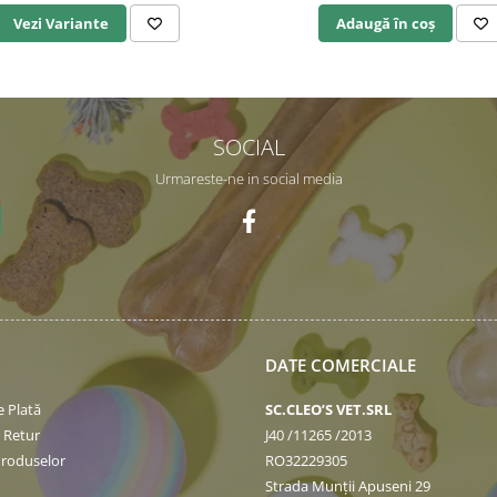
Vezi Variante
Adaugă în coș
SOCIAL
Urmareste-ne in social media
DATE COMERCIALE
 Plată
SC.CLEO’S VET.SRL
e Retur
J40 /11265 /2013
Produselor
RO32229305
Strada Munții Apuseni 29