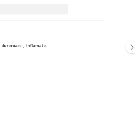
ii dureroase
și
inflamate
.