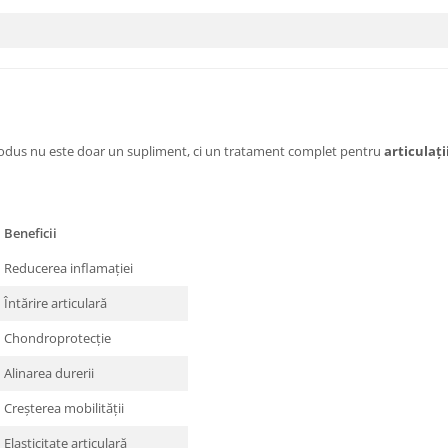
rodus nu este doar un supliment, ci un tratament complet pentru
articulaț
Beneficii
Reducerea inflamației
Întărire articulară
Chondroprotecție
Alinarea durerii
Creșterea mobilității
Elasticitate articulară