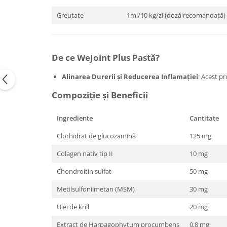
Greutate
1ml/10 kg/zi (doză recomandată)
De ce WeJoint Plus Pastă?
Alinarea Durerii și Reducerea Inflamației
: Acest p
Compoziție și Beneficii
Ingrediente
Cantitate
Clorhidrat de glucozamină
125 mg
Colagen nativ tip II
10 mg
Chondroitin sulfat
50 mg
Metilsulfonilmetan (MSM)
30 mg
Ulei de krill
20 mg
Extract de Harpagophytum procumbens
0,8 mg