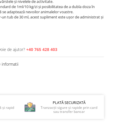
ârstele și nivelele de activitate.
andard de 1ml/10 kg/zi și posibilitatea de a dubla doza în
stă se adaptează nevoilor animalelor voastre.
tr-un tub de 30 ml, acest supliment este ușor de administrat și
voie de ajutor?
+40 765 428 403
informatii
PLATĂ SECURIZATĂ
 și rapid
Tranzacții sigure și rapide prin card
sau transfer bancar