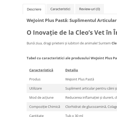
Caracteristici
Review-uri
(0)
Descriere
WeJoint Plus Pastă: Suplimentul Articular E
O Inovație de la Cleo’s Vet în 
Bună ziua, dragi prieteni și iubitori de animale! Suntem
Cle
Tabel cu caracteristici ale produsului WeJoint Plus Pa
Caracteristică
Detaliu
Produs
WeJoint Plus Pastă
Utilizare
Supliment articular pentru câini și 
Mod de acțiune
Reducerea inflamației și durerii, c
Compoziție Chimică
Clorhidrat de glucozamină, Colage
Cantitate
Tub x 30 ml