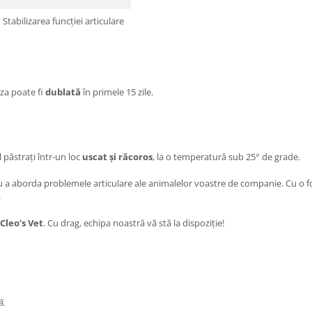
Stabilizarea funcției articulare
doza poate fi
dublată
în primele 15 zile.
 păstrați într-un loc
uscat și răcoros
, la o temperatură sub 25° de grade.
ru a aborda problemele articulare ale animalelor voastre de companie. Cu o 
.
Cleo’s Vet
. Cu drag, echipa noastră vă stă la dispoziție!
ă.