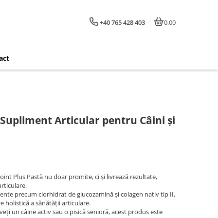
+40 765 428 403
0,00
act
 Supliment Articular pentru Câini și
oint Plus Pastă nu doar promite, ci și livrează rezultate,
rticulare.
iente precum clorhidrat de glucozamină și colagen nativ tip II,
holistică a sănătății articulare.
aveți un câine activ sau o pisică senioră, acest produs este