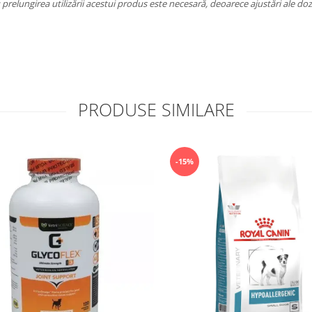
prelungirea utilizării acestui produs este necesară, deoarece ajustări ale doza
PRODUSE SIMILARE
-15%