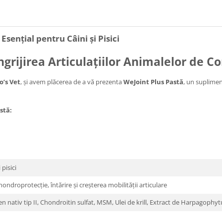
sențial pentru Câini și Pisici
Îngrijirea Articulațiilor Animalelor de 
o’s Vet
, și avem plăcerea de a vă prezenta
WeJoint Plus Pastă
, un supliment
stă:
pisici
hondroprotecție, întărire și creșterea mobilității articulare
n nativ tip II, Chondroitin sulfat, MSM, Ulei de krill, Extract de Harpagop