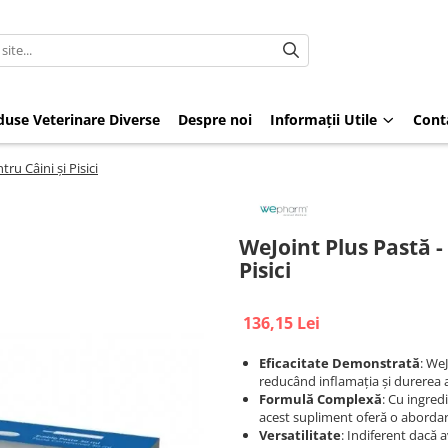
duse Veterinare Diverse
Despre noi
Informații Utile
Cont
ru Câini și Pisici
WeJoint Plus Pastă -
Pisici
136,15 Lei
Eficacitate Demonstrată
: WeJ
reducând inflamația și durerea a
Formulă Complexă
: Cu ingred
acest supliment oferă o abordare 
Versatilitate
: Indiferent dacă 