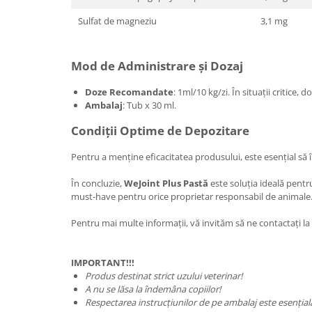
Sulfat de magneziu
3,1 mg
Mod de Administrare și Dozaj
Doze Recomandate
: 1ml/10 kg/zi. În situații critice, 
Ambalaj
: Tub x 30 ml.
Condiții Optime de Depozitare
Pentru a menține eficacitatea produsului, este esențial să îl
În concluzie,
WeJoint Plus Pastă
este soluția ideală pent
must-have pentru orice proprietar responsabil de animale
Pentru mai multe informații, vă invităm să ne contactați la
IMPORTANT!!!
Produs destinat strict uzului veterinar!
A nu se lăsa la îndemâna copiilor!
Respectarea instrucțiunilor de pe ambalaj este esențial