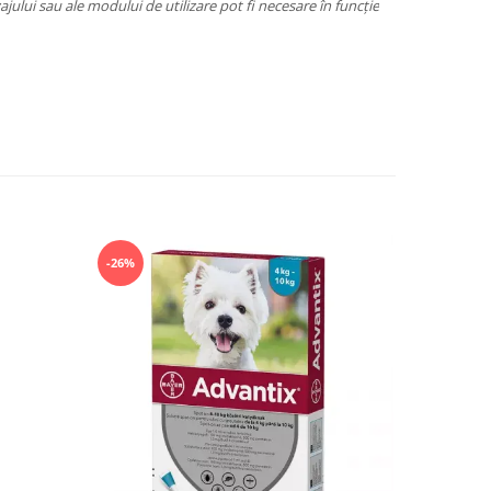
jului sau ale modului de utilizare pot fi necesare în funcție
-26%
-14%