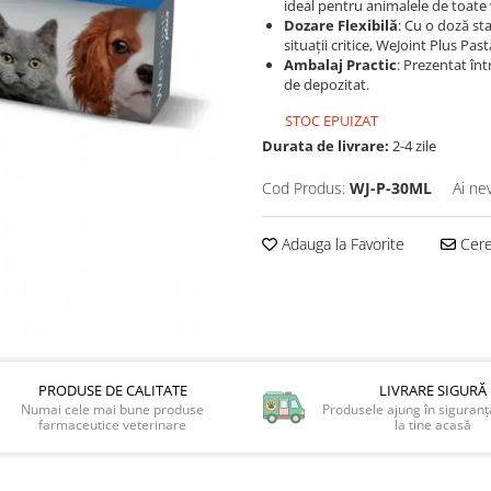
ideal pentru animalele de toate v
Dozare Flexibilă
: Cu o doză st
situații critice, WeJoint Plus Pa
Ambalaj Practic
: Prezentat în
de depozitat.
STOC EPUIZAT
Durata de livrare:
2-4 zile
Cod Produs:
WJ-P-30ML
Ai ne
Adauga la Favorite
Cere 
PRODUSE DE CALITATE
LIVRARE SIGURĂ
Numai cele mai bune produse
Produsele ajung în siguranță
farmaceutice veterinare
la tine acasă