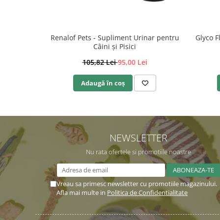
Renalof Pets - Supliment Urinar pentru
Glyco F
Câini și Pisici
105,82 Lei
95,00 Lei
Adaugă în coș
NEWSLETTER
Nu rata ofertele si promotiile noastre
Vreau sa primesc newsletter cu promotiile magazinului.
Afla mai multe in
Politica de Confidentialitate