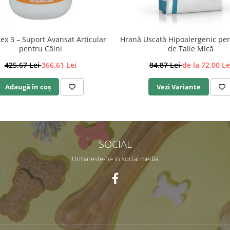
lex 3 – Suport Avansat Articular
Hrană Uscată Hipoalergenic pen
pentru Câini
de Talie Mică
425,67 Lei
366,61 Lei
84,87 Lei
de la 72,00 Le
Adaugă în coș
Vezi Variante
SOCIAL
Urmareste-ne in social media