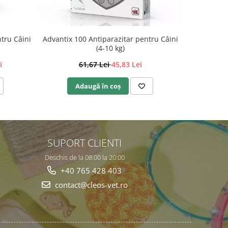
tru Câini
Advantix 100 Antiparazitar pentru Câini
Aktivait (
(4-10 kg)
i
61,67 Lei
45,83 Lei
2
Adaugă în coș
A
SUPORT CLIENTI
Deschis de la 08:00 la 20:00
+40 765 428 403
contact@cleos-vet.ro