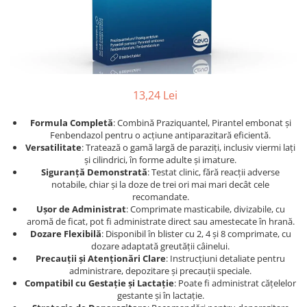
Afecțiuni hepatice
Afecțiuni hepatice
Afecțiuni neurologice
Afecțiuni neurologice
Afecțiuni oftalmice
Afecțiuni oftalmice
Afecțiuni oncologice
Afecțiuni oncologice
Afecțiuni otice
Afecțiuni otice
13,24 Lei
Afecțiuni renale și urinare
Afecțiuni respiratorii
Afecțiuni respiratorii
Afecțiuni renale și urinare
Formula Completă
: Combină Praziquantel, Pirantel embonat și
Suplimente
Suplimente
Fenbendazol pentru o acțiune antiparazitară eficientă.
Versatilitate
: Tratează o gamă largă de paraziți, inclusiv viermi lați
Suplimente nutritive
Suplimente nutritive
și cilindrici, în forme adulte și imature.
Vitamine și minerale
Vitamine și minerale
Siguranță Demonstrată
: Testat clinic, fără reacții adverse
notabile, chiar și la doze de trei ori mai mari decât cele
Hrană
Hrană
recomandate.
Hrană umedă
Hrană umedă
Ușor de Administrat
: Comprimate masticabile, divizabile, cu
aromă de ficat, pot fi administrate direct sau amestecate în hrană.
Hrană uscată
Hrană uscată
Dozare Flexibilă
: Disponibil în blister cu 2, 4 și 8 comprimate, cu
Recompense și snack-uri
Igienă
dozare adaptată greutății câinelui.
Precauții și Atenționări Clare
: Instrucțiuni detaliate pentru
Igienă
Așternut Tofu / Nisip
administrare, depozitare și precauții speciale.
Igienă orală
Igienă orală
Compatibil cu Gestație și Lactație
: Poate fi administrat cățelelor
gestante și în lactație.
Șampoane și balsamuri
Șampoane și balsamuri