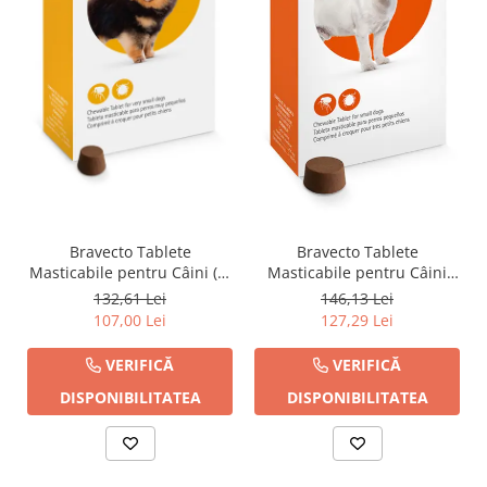
Bravecto Tablete
Bravecto Tablete
Masticabile pentru Câini (2-
Masticabile pentru Câini
4.5 kg) - 112.5 mg
(4.5-10 kg) - 250 mg
132,61 Lei
146,13 Lei
107,00 Lei
127,29 Lei
VERIFICĂ
VERIFICĂ
DISPONIBILITATEA
DISPONIBILITATEA