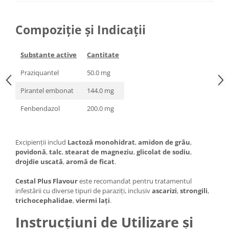
Compoziție și Indicații
Substanțe active
Cantitate
Praziquantel
50.0 mg
Pirantel embonat
144.0 mg
Fenbendazol
200.0 mg
Excipienții includ
Lactoză monohidrat
,
amidon de grâu
,
povidonă
,
talc
,
stearat de magneziu
,
glicolat de sodiu
,
drojdie uscată
,
aromă de ficat
.
Cestal Plus Flavour
este recomandat pentru tratamentul
infestării cu diverse tipuri de paraziți, inclusiv
ascarizi
,
strongili
,
trichocephalidae
,
viermi lați
.
Instrucțiuni de Utilizare și