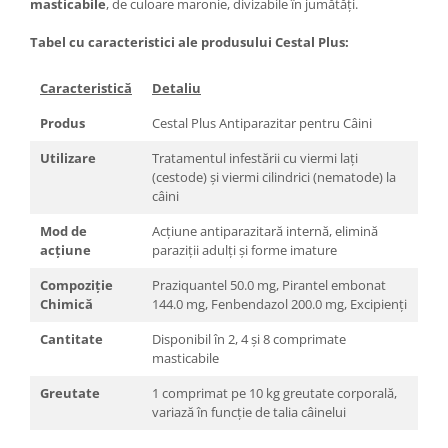
masticabile
, de culoare maronie, divizabile în jumătăți.
Tabel cu caracteristici ale produsului Cestal Plus:
Caracteristică
Detaliu
Produs
Cestal Plus Antiparazitar pentru Câini
Utilizare
Tratamentul infestării cu viermi lați
(cestode) și viermi cilindrici (nematode) la
câini
Mod de
Acțiune antiparazitară internă, elimină
acțiune
paraziții adulți și forme imature
Compoziție
Praziquantel 50.0 mg, Pirantel embonat
Chimică
144.0 mg, Fenbendazol 200.0 mg, Excipienți
Cantitate
Disponibil în 2, 4 și 8 comprimate
masticabile
Greutate
1 comprimat pe 10 kg greutate corporală,
variază în funcție de talia câinelui