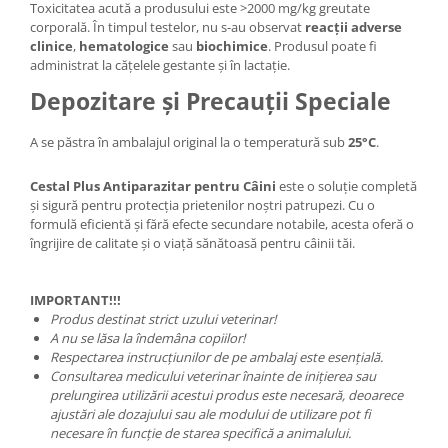
Toxicitatea acută a produsului este >2000 mg/kg greutate
corporală. În timpul testelor, nu s-au observat
reacții adverse
clinice
,
hematologice
sau
biochimice
. Produsul poate fi
administrat la cățelele gestante și în lactație.
Depozitare și Precauții Speciale
A se păstra în ambalajul original la o temperatură sub
25°C
.
Cestal Plus Antiparazitar pentru Câini
este o soluție completă
și sigură pentru protecția prietenilor noștri patrupezi. Cu o
formulă eficientă și fără efecte secundare notabile, acesta oferă o
îngrijire de calitate și o viață sănătoasă pentru câinii tăi.
IMPORTANT!!!
Produs destinat strict uzului veterinar!
A nu se lăsa la îndemâna copiilor!
Respectarea instrucțiunilor de pe ambalaj este esențială.
Consultarea medicului veterinar înainte de inițierea sau
prelungirea utilizării acestui produs este necesară, deoarece
ajustări ale dozajului sau ale modului de utilizare pot fi
necesare în funcție de starea specifică a animalului.