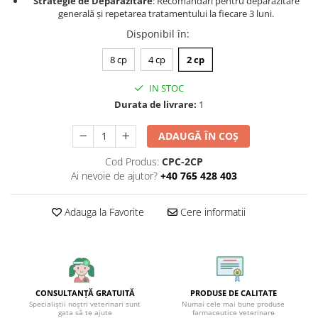
Strategie de Deparazitare
: Recomandări pentru deparazitare
generală și repetarea tratamentului la fiecare 3 luni.
Disponibil în
:
8 cp
4 cp
2 cp
IN STOC
Durata de livrare:
1
ADAUGĂ ÎN COȘ
Cod Produs:
CPC-2CP
Ai nevoie de ajutor?
+40 765 428 403
Adauga la Favorite
Cere informatii
CONSULTANȚĂ GRATUITĂ
PRODUSE DE CALITATE
Specialiștii noștri veterinari sunt
Numai cele mai bune produse
gata să te ajute
farmaceutice veterinare