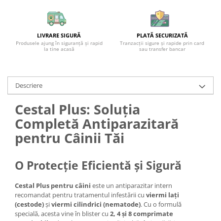
LIVRARE SIGURĂ
PLATĂ SECURIZATĂ
Produsele ajung în siguranță și rapid
Tranzacții sigure și rapide prin card
la tine acasă
sau transfer bancar
Descriere
Cestal Plus: Soluția
Completă Antiparazitară
pentru Câinii Tăi
O Protecție Eficientă și Sigură
Cestal Plus pentru câini
este un antiparazitar intern
recomandat pentru tratamentul infestării cu
viermi lați
(cestode)
și
viermi cilindrici (nematode)
. Cu o formulă
specială, acesta vine în blister cu
2, 4 și 8 comprimate