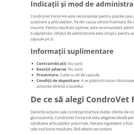
Indicații și mod de administra
CondroVet Force HA este recomandat pentru pisicile care 
susținere a articulațiilor, fie din cauza vârstei înaintate, fi
traume. Pentru rezultate optime, este recomandată adminis
6 săptămâni. Ghidul de administrare este simplu: pentru pis
capsule pe zi.
Informații suplimentare
Contraindicații
: Nu sunt.
Reacții adverse
: Nu sunt.
Prezentare
: Cutie cu 45 de capsule.
Condiții de depozitare
: A se păstra în locuri răcoroas
acțiunea directă a soarelui.
De ce să alegi CondroVet
Datorită acțiunii sale condroprotective duble, oferite de co
glucozamină, CondroVet Force HA este alegerea ideală pen
sănătatea articulațiilor pisicii tale. Fiecare ingredient a fos
cele mai bune rezultate, fără efecte secundare.