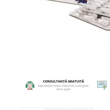
Afecțiuni hepatice
Afecțiuni hepatice
Afecțiuni neurologice
Afecțiuni neurologice
Afecțiuni oftalmice
Afecțiuni oftalmice
Afecțiuni oncologice
Afecțiuni oncologice
Afecțiuni otice
Afecțiuni otice
Afecțiuni renale și urinare
Afecțiuni respiratorii
Afecțiuni respiratorii
Afecțiuni renale și urinare
Suplimente
Suplimente
Suplimente nutritive
Suplimente nutritive
Vitamine și minerale
Vitamine și minerale
Hrană
Hrană
Hrană umedă
Hrană umedă
Hrană uscată
Hrană uscată
CONSULTANȚĂ GRATUITĂ
Specialiștii noștri veterinari sunt gata
Recompense și snack-uri
Igienă
să te ajute
Igienă
Așternut Tofu / Nisip
Igienă orală
Igienă orală
Șampoane și balsamuri
Șampoane și balsamuri