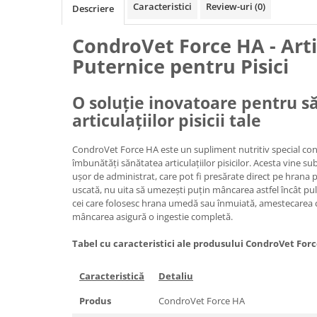
Caracteristici
Review-uri
(0)
Descriere
CondroVet Force HA - Arti
Puternice pentru Pisici
O soluție inovatoare pentru s
articulațiilor pisicii tale
CondroVet Force HA este un supliment nutritiv special con
îmbunătăți sănătatea articulațiilor pisicilor. Acesta vine s
ușor de administrat, care pot fi presărate direct pe hrana pi
uscată, nu uita să umezești puțin mâncarea astfel încât pu
cei care folosesc hrana umedă sau înmuiată, amestecarea c
mâncarea asigură o ingestie completă.
Tabel cu caracteristici ale produsului CondroVet For
Caracteristică
Detaliu
Produs
CondroVet Force HA