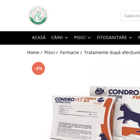
Câini
Pisici
Fitosanitare
Informații Utile
Medicamente
Medicamente
Combatere dăunători
Cum Cumpăr
ACASĂ
CÂINI
PISICI
FITOSANITARE
Antibiotice
Antibiotice
FAQ
Antiinfecțioase
Antiinfecțioase
Home /
Pisici /
Farmacie /
Tratamente după afecțiuni
Garanția Produselor
Antiparazitare interne
Antiparazitare externe
Livrare
Antiparazitare externe
Antiparazitare interne
-8%
Politica de Retur
Imunostimulatoare
Imunostimulatoare
Metode de Plată
Soluții calmare și relaxare
Soluții calmare și relaxare
Tratamente după afecțiuni
Tratamente după afecțiuni
Afecțiuni articulare
Afecțiuni articulare
Afecțiuni cardio-circulatorii
Afecțiuni cardio-circulatorii
Afecțiuni dermatologice
Afecțiuni dermatologice
Afecțiuni digestive
Afecțiuni digestive
Afecțiuni endocrine
Afecțiuni endocrine