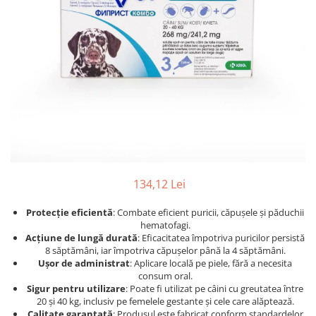
Afecțiuni hepatice
Afecțiuni hepatice
Afecțiuni neurologice
Afecțiuni neurologice
Afecțiuni oftalmice
Afecțiuni oftalmice
Afecțiuni oncologice
Afecțiuni oncologice
Afecțiuni otice
Afecțiuni otice
Afecțiuni renale și urinare
Afecțiuni respiratorii
Afecțiuni respiratorii
Afecțiuni renale și urinare
Suplimente
Suplimente
Suplimente nutritive
Suplimente nutritive
Vitamine și minerale
Vitamine și minerale
134,12 Lei
Hrană
Hrană
Protecție eficientă
: Combate eficient puricii, căpușele și păduchii
Hrană umedă
Hrană umedă
hematofagi.
Hrană uscată
Hrană uscată
Acțiune de lungă durată
: Eficacitatea împotriva puricilor persistă
Recompense și snack-uri
Igienă
8 săptămâni, iar împotriva căpușelor până la 4 săptămâni.
Ușor de administrat
: Aplicare locală pe piele, fără a necesita
Igienă
Așternut Tofu / Nisip
consum oral.
Sigur pentru utilizare
: Poate fi utilizat pe câini cu greutatea între
Igienă orală
Igienă orală
20 și 40 kg, inclusiv pe femelele gestante și cele care alăptează.
Șampoane și balsamuri
Șampoane și balsamuri
Calitate garantată
: Produsul este fabricat conform standardelor