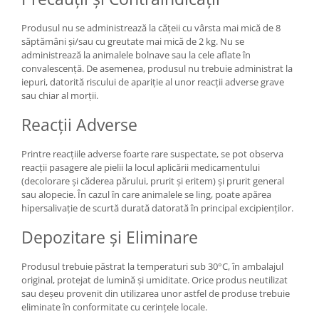
Produsul nu se administrează la cățeii cu vârsta mai mică de 8
săptămâni și/sau cu greutate mai mică de 2 kg. Nu se
administrează la animalele bolnave sau la cele aflate în
convalescență. De asemenea, produsul nu trebuie administrat la
iepuri, datorită riscului de apariție al unor reacții adverse grave
sau chiar al morții.
Reacții Adverse
Printre reacțiile adverse foarte rare suspectate, se pot observa
reacții pasagere ale pielii la locul aplicării medicamentului
(decolorare și căderea părului, prurit și eritem) și prurit general
sau alopecie. În cazul în care animalele se ling, poate apărea
hipersalivație de scurtă durată datorată în principal excipienților.
Depozitare și Eliminare
Produsul trebuie păstrat la temperaturi sub 30°C, în ambalajul
original, protejat de lumină și umiditate. Orice produs neutilizat
sau deșeu provenit din utilizarea unor astfel de produse trebuie
eliminate în conformitate cu cerințele locale.