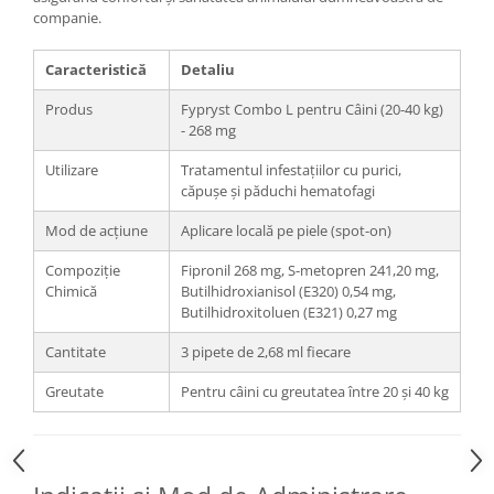
companie.
Caracteristică
Detaliu
Produs
Fypryst Combo L pentru Câini (20-40 kg)
- 268 mg
Utilizare
Tratamentul infestațiilor cu purici,
căpușe și păduchi hematofagi
Mod de acțiune
Aplicare locală pe piele (spot-on)
Compoziție
Fipronil 268 mg, S-metopren 241,20 mg,
Chimică
Butilhidroxianisol (E320) 0,54 mg,
Butilhidroxitoluen (E321) 0,27 mg
Cantitate
3 pipete de 2,68 ml fiecare
Greutate
Pentru câini cu greutatea între 20 și 40 kg