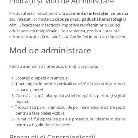
Indicații și Mod de Administrare
Produsul este indicat pentru
tratamentul infestației cu purici
sau infestațiilor mixte cu
căpușe
și/sau
păduchi hematofagi
la
câini. Eficacitatea insecticidă împotriva reinfestărilor cu purici
adulți persistă 8 săptămâni. De asemenea, produsul prezintă
eficacitate acaricidă de până la 4 săptămâni împotriva căpușelor.
Mod de administrare
Pentru a administra produsul, urmați acești pași:
Scoateți o pipetă din ambalaj.
Țineți pipeta în poziție verticală cu vârful în sus și desurubați
capacul pipetei.
Cu celălalt capăt al dopului astfel îndepărtat, perforați sigiliul
pipetei.
Îndepărtați părul animalului de pe linia mediană dintre șepci
pentru a face pielea vizibilă.
Puneți vârful pipetei pe piele și presați tubul de mai multe ori
pentru a fi golit direct pe piele.
Precauții și Contraindicații