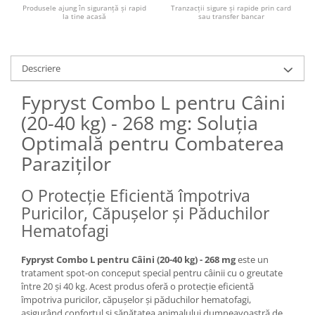
Produsele ajung în siguranță și rapid
Tranzacții sigure și rapide prin card
la tine acasă
sau transfer bancar
Descriere
Fypryst Combo L pentru Câini
(20-40 kg) - 268 mg: Soluția
Optimală pentru Combaterea
Paraziților
O Protecție Eficientă împotriva
Puricilor, Căpușelor și Păduchilor
Hematofagi
Fypryst Combo L pentru Câini (20-40 kg) - 268 mg
este un
tratament spot-on conceput special pentru câinii cu o greutate
între 20 și 40 kg. Acest produs oferă o protecție eficientă
împotriva puricilor, căpușelor și păduchilor hematofagi,
asigurând confortul și sănătatea animalului dumneavoastră de