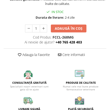
înalte de calitate.
IN STOC
Durata de livrare:
2-4 zile
ADAUGĂ ÎN COȘ
Cod Produs:
FCCL-268MG
Ai nevoie de ajutor?
+40 765 428 403
Adauga la Favorite
Cere informatii
CONSULTANȚĂ GRATUITĂ
PRODUSE DE CALITATE
Specialiștii noștri veterinari sunt
Numai cele mai bune produse
gata să te ajute
farmaceutice veterinare
LIVRARE SIGURĂ
PLATĂ SECURIZATĂ