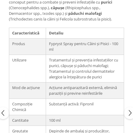
conceput pentru a combate și preveni infestațiile cu
purici
(Ctenocephalides spp.),
căpușe
(Rhipicephalus spp.,
Dermacentor spp., Ixodes spp.) și
păduchi malofagi
(Trichodectes canis la câini și Felicola subrostratus la pisici).
Caracteristică
Detaliu
Produs
Fypryst Spray pentru Câini și Pisici - 100
ml
Utilizare
Tratamentul și prevenția infestațiilor cu
purici, căpușe și păduchi malofagi;
Tratamentul și controlul dermatitelor
alergice la înțepătura de purici
Mod de acțiune
Acțiune antiparazitară externă, elimină
paraziții și previne reinfestările
Compoziție
Substanță activă: Fipronil
Chimică
Cantitate
100 ml
Greutate
Depinde de ambalaj și producător,