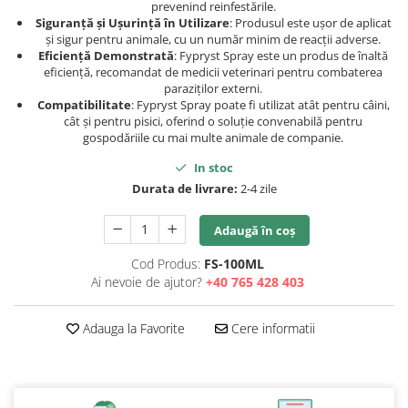
prevenind reinfestările.
Siguranță și Ușurință în Utilizare
: Produsul este ușor de aplicat
și sigur pentru animale, cu un număr minim de reacții adverse.
Eficiență Demonstrată
: Fypryst Spray este un produs de înaltă
eficiență, recomandat de medicii veterinari pentru combaterea
paraziților externi.
Compatibilitate
: Fypryst Spray poate fi utilizat atât pentru câini,
cât și pentru pisici, oferind o soluție convenabilă pentru
gospodăriile cu mai multe animale de companie.
In stoc
Durata de livrare:
2-4 zile
Adaugă în coș
Cod Produs:
FS-100ML
Ai nevoie de ajutor?
+40 765 428 403
Adauga la Favorite
Cere informatii