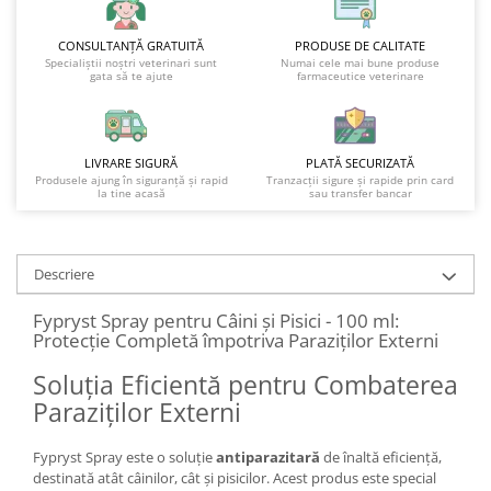
CONSULTANȚĂ GRATUITĂ
PRODUSE DE CALITATE
Specialiștii noștri veterinari sunt
Numai cele mai bune produse
gata să te ajute
farmaceutice veterinare
LIVRARE SIGURĂ
PLATĂ SECURIZATĂ
Produsele ajung în siguranță și rapid
Tranzacții sigure și rapide prin card
la tine acasă
sau transfer bancar
Descriere
Fypryst Spray pentru Câini și Pisici - 100 ml:
Protecție Completă împotriva Paraziților Externi
Soluția Eficientă pentru Combaterea
Paraziților Externi
Fypryst Spray este o soluție
antiparazitară
de înaltă eficiență,
destinată atât câinilor, cât și pisicilor. Acest produs este special