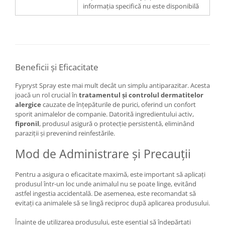
informația specifică nu este disponibilă
Beneficii și Eficacitate
Fypryst Spray este mai mult decât un simplu antiparazitar. Acesta
joacă un rol crucial în
tratamentul și controlul dermatitelor
alergice
cauzate de înțepăturile de purici, oferind un confort
sporit animalelor de companie. Datorită ingredientului activ,
fipronil
, produsul asigură o protecție persistentă, eliminând
paraziții și prevenind reinfestările.
Mod de Administrare și Precauții
Pentru a asigura o eficacitate maximă, este important să aplicați
produsul într-un loc unde animalul nu se poate linge, evitând
astfel ingestia accidentală. De asemenea, este recomandat să
evitați ca animalele să se lingă reciproc după aplicarea produsului.
Înainte de utilizarea produsului, este esențial să îndepărtați