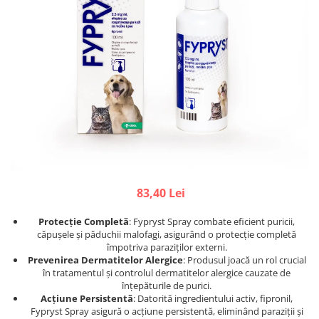
Afecțiuni hepatice
Afecțiuni hepatice
Afecțiuni neurologice
Afecțiuni neurologice
Afecțiuni oftalmice
Afecțiuni oftalmice
Afecțiuni oncologice
Afecțiuni oncologice
Afecțiuni otice
Afecțiuni otice
Afecțiuni renale și urinare
Afecțiuni respiratorii
Afecțiuni respiratorii
Afecțiuni renale și urinare
Suplimente
Suplimente
Suplimente nutritive
Suplimente nutritive
Vitamine și minerale
Vitamine și minerale
83,40 Lei
Hrană
Hrană
Hrană umedă
Hrană umedă
Protecție Completă
: Fypryst Spray combate eficient puricii,
Hrană uscată
Hrană uscată
căpușele și păduchii malofagi, asigurând o protecție completă
împotriva paraziților externi.
Recompense și snack-uri
Igienă
Prevenirea Dermatitelor Alergice
: Produsul joacă un rol crucial
Igienă
în tratamentul și controlul dermatitelor alergice cauzate de
Așternut Tofu / Nisip
înțepăturile de purici.
Igienă orală
Igienă orală
Acțiune Persistentă
: Datorită ingredientului activ, fipronil,
Fypryst Spray asigură o acțiune persistentă, eliminând paraziții și
Șampoane și balsamuri
Șampoane și balsamuri