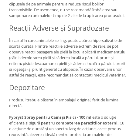
căpușele de pe animale pentru a reduce riscul bolilor
transmisibile. De asemenea, nu se recomandă îmbăierea sau
șamponarea animalelor timp de 2 zile de la aplicarea produsului.
Reacții Adverse și Supradozare
În cazul în care animalele se ling, poate apărea hipersalivatie de
scurtă durată. Printre reacțiile adverse extrem de rare, se pot
observa reacții pasagere ale pielii la locul aplicării medicamentului
(câini: decolorarea pielii și căderea locală a părului, prurit și
eritem; pisici: descuamarea pielii și căderea locală a părului, prurit
și roșeață) și prurit general cu alopecie. În cazul observării unor
astfel de reacții, este recomandat să contactați medicul veterinar.
Depozitare
Produsul trebuie păstrat în ambalajul original, ferit de lumina
directă.
Fypryst Spray pentru Câini și Pisici - 100 ml
este o soluție
eficientă și sigură
pentru combaterea paraziților externi.
Cu
o acțiune de durată și un spectru larg de acțiune, acest produs
reprezintă alegerea ideală pentru protecția animalelor de