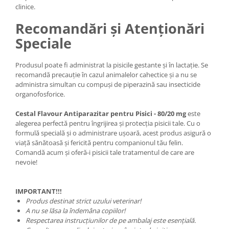
clinice.
Recomandări și Atenționări
Speciale
Produsul poate fi administrat la pisicile gestante și în lactație. Se
recomandă precauție în cazul animalelor cahectice și a nu se
administra simultan cu compuși de piperazină sau insecticide
organofosforice.
Cestal Flavour Antiparazitar pentru Pisici - 80/20 mg
este
alegerea perfectă pentru îngrijirea și protecția pisicii tale. Cu o
formulă specială și o administrare ușoară, acest produs asigură o
viață sănătoasă și fericită pentru companionul tău felin.
Comandă acum și oferă-i pisicii tale tratamentul de care are
nevoie!
IMPORTANT!!!
Produs destinat strict uzului veterinar!
A nu se lăsa la îndemâna copiilor!
Respectarea instrucțiunilor de pe ambalaj este esențială.