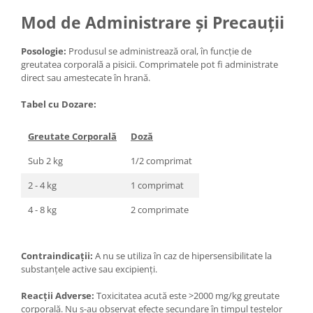
Mod de Administrare și Precauții
Posologie:
Produsul se administrează oral, în funcție de
greutatea corporală a pisicii. Comprimatele pot fi administrate
direct sau amestecate în hrană.
Tabel cu Dozare:
Greutate Corporală
Doză
Sub 2 kg
1/2 comprimat
2 - 4 kg
1 comprimat
4 - 8 kg
2 comprimate
Contraindicații:
A nu se utiliza în caz de hipersensibilitate la
substanțele active sau excipienți.
Reacții Adverse:
Toxicitatea acută este >2000 mg/kg greutate
corporală. Nu s-au observat efecte secundare în timpul testelor