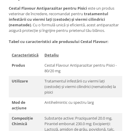
Cestal Flavour Antiparazitar pentru Pisici
este un produs
veterinar de încredere, recomandat pentru
tratamentul
infestării cu viermi lați (cestode) și viermi cilindrici
(nematode)
. Cu o formulă unică și eficientă, acest antiparazitar
asigură protecție și îngrijire pentru prietenul tău blănos.
Tabel cu caracteristici ale produsului Cestal Flavour:
Caracteristică
Detaliu
Produs
Cestal Flavour Antiparazitar pentru Pisici -
80/20 mg
Utilizare
Tratamentul infestării cu viermi lați
(cestode) și viermi cilindrici (nematode) la
pisici
Mod de
Antihelmintic cu spectru larg
acțiune
Compoziție
Substanțe active: Praziquantel 20.0 mg,
Chimică
Pirantel embonat 230.0 mg; Excipienți:
Lactoză, amidon de grâu, povidonă, talc,