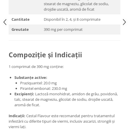
stearat de magneziu, glicolat de sodiu,
drojdie uscată, aromă de ficat
Cantitate
Disponibil în 2, 4, și 8 comprimate
Greutate
390 mg per comprimat
Compoziție și Indicații
1 comprimat de 390 mg conține:
Substanțe active:
Praziquantel: 20.0 mg
Pirantel embonat: 230.0 mg
Excipienți:
Lactoză monohidrat, amidon de grâu, povidonă,
talc, stearat de magneziu, glicolat de sodiu, drojdie uscată,
aromă de ficat.
Indicații:
Cestal Flavour este recomandat pentru tratamentul
infestării cu diferite tipuri de viermi, inclusiv ascarizi, strongili și
viermi lați.