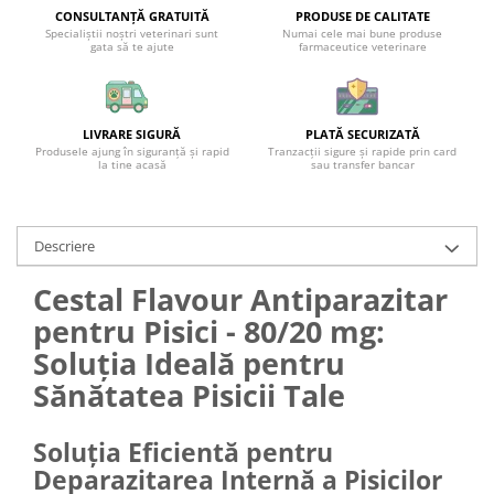
CONSULTANȚĂ GRATUITĂ
PRODUSE DE CALITATE
Specialiștii noștri veterinari sunt
Numai cele mai bune produse
gata să te ajute
farmaceutice veterinare
LIVRARE SIGURĂ
PLATĂ SECURIZATĂ
Produsele ajung în siguranță și rapid
Tranzacții sigure și rapide prin card
la tine acasă
sau transfer bancar
Descriere
Cestal Flavour Antiparazitar
pentru Pisici - 80/20 mg:
Soluția Ideală pentru
Sănătatea Pisicii Tale
Soluția Eficientă pentru
Deparazitarea Internă a Pisicilor