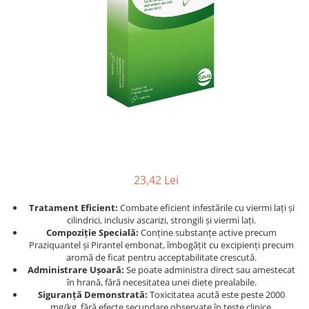
Afecțiuni hepatice
Afecțiuni hepatice
Afecțiuni neurologice
Afecțiuni neurologice
Afecțiuni oftalmice
Afecțiuni oftalmice
Afecțiuni oncologice
Afecțiuni oncologice
Afecțiuni otice
Afecțiuni otice
Afecțiuni renale și urinare
Afecțiuni respiratorii
Afecțiuni respiratorii
Afecțiuni renale și urinare
Suplimente
Suplimente
Suplimente nutritive
Suplimente nutritive
Vitamine și minerale
Vitamine și minerale
23,42 Lei
Hrană
Hrană
Tratament Eficient:
Combate eficient infestările cu viermi lați și
Hrană umedă
Hrană umedă
cilindrici, inclusiv ascarizi, strongili și viermi lați.
Hrană uscată
Hrană uscată
Compoziție Specială:
Conține substanțe active precum
Recompense și snack-uri
Igienă
Praziquantel și Pirantel embonat, îmbogățit cu excipienți precum
aromă de ficat pentru acceptabilitate crescută.
Igienă
Așternut Tofu / Nisip
Administrare Ușoară:
Se poate administra direct sau amestecat
în hrană, fără necesitatea unei diete prealabile.
Igienă orală
Igienă orală
Siguranță Demonstrată:
Toxicitatea acută este peste 2000
Șampoane și balsamuri
Șampoane și balsamuri
mg/kg, fără efecte secundare observate în teste clinice.