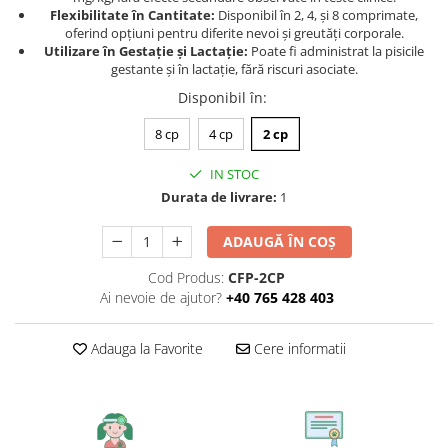
Flexibilitate în Cantitate:
Disponibil în 2, 4, și 8 comprimate,
oferind opțiuni pentru diferite nevoi și greutăți corporale.
Utilizare în Gestație și Lactație:
Poate fi administrat la pisicile
gestante și în lactație, fără riscuri asociate.
Disponibil în
:
8 cp
4 cp
2 cp
IN STOC
Durata de livrare:
1
ADAUGĂ ÎN COȘ
Cod Produs:
CFP-2CP
Ai nevoie de ajutor?
+40 765 428 403
Adauga la Favorite
Cere informatii