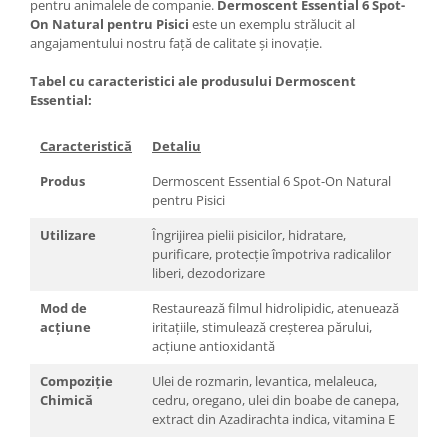
pentru animalele de companie.
Dermoscent Essential 6 Spot-
On Natural pentru Pisici
este un exemplu strălucit al
angajamentului nostru față de calitate și inovație.
Tabel cu caracteristici ale produsului Dermoscent
Essential:
Caracteristică
Detaliu
Produs
Dermoscent Essential 6 Spot-On Natural
pentru Pisici
Utilizare
Îngrijirea pielii pisicilor, hidratare,
purificare, protecție împotriva radicalilor
liberi, dezodorizare
Mod de
Restaurează filmul hidrolipidic, atenuează
acțiune
iritațiile, stimulează creșterea părului,
acțiune antioxidantă
Compoziție
Ulei de rozmarin, levantica, melaleuca,
Chimică
cedru, oregano, ulei din boabe de canepa,
extract din Azadirachta indica, vitamina E