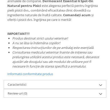
animalele de companie.
Dermoscent Essential 6 Spot-On
Natural pentru Pisici
este alegerea perfectă pentru îngrijirea
pielii pisicii dvs., combinând eficacitatea clinic dovedită cu
ingrediente naturale de înaltă calitate.
Comandați acum
și
oferiți-i pisicii dvs. îngrijirea pe care o merită!
IMPORTANT!!!
Produs destinat strict uzului veterinar!
A nu se lăsa la îndemâna copiilor!
Respectarea instrucțiunilor de pe ambalaj este esențială.
Consultarea medicului veterinar înainte de inițierea sau
prelungirea utilizării acestui produs este necesară, deoarece
ajustări ale dozajului sau ale modului de utilizare pot fi
necesare în funcție de starea specifică a animalului.
Informatii conformitate produs
Caracteristici
Review-uri
(0)