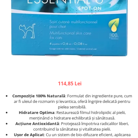
Afecțiuni hepatice
Afecțiuni hepatice
Afecțiuni neurologice
Afecțiuni neurologice
Afecțiuni oftalmice
Afecțiuni oftalmice
Afecțiuni oncologice
Afecțiuni oncologice
Afecțiuni otice
Afecțiuni otice
Afecțiuni renale și urinare
Afecțiuni respiratorii
Afecțiuni respiratorii
Afecțiuni renale și urinare
Suplimente
Suplimente
Suplimente nutritive
Suplimente nutritive
Vitamine și minerale
Vitamine și minerale
114,85 Lei
Hrană
Hrană
Hrană umedă
Hrană umedă
Compoziție 100% Naturală
: Formulat din ingrediente pure, cum
Hrană uscată
Hrană uscată
ar fi uleiul de rozmarin și levantica, oferă îngrijire delicată pentru
pielea sensibilă.
Recompense și snack-uri
Igienă
Hidratare Optima
: Restaurează filmul hidrolipidic al pielii,
Igienă
menținând o hidratare echilibrată și sănătoasă.
Așternut Tofu / Nisip
Acțiune Antioxidantă
: Protejează împotriva radicalilor liberi,
Igienă orală
Igienă orală
contribuind la sănătatea și vitalitatea pielii.
Ușor de Aplicat
: Cu un sistem de bio-difuzare eficient, aplicarea
Șampoane și balsamuri
Șampoane și balsamuri