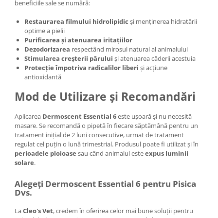
beneficiile sale se numără:
Restaurarea filmului hidrolipidic
și menținerea hidratării
optime a pielii
Purificarea și atenuarea iritațiilor
Dezodorizarea
respectând mirosul natural al animalului
Stimularea creșterii părului
și atenuarea căderii acestuia
Protecție împotriva radicalilor liberi
și acțiune
antioxidantă
Mod de Utilizare și Recomandări
Aplicarea
Dermoscent Essential 6
este ușoară și nu necesită
masare. Se recomandă o pipetă în fiecare săptămână pentru un
tratament inițial de 2 luni consecutive, urmat de tratament
regulat cel puțin o lună trimestrial. Produsul poate fi utilizat și în
perioadele ploioase
sau când animalul este
expus luminii
solare
.
Alegeți Dermoscent Essential 6 pentru Pisica
Dvs.
La
Cleo's Vet
, credem în oferirea celor mai bune soluții pentru