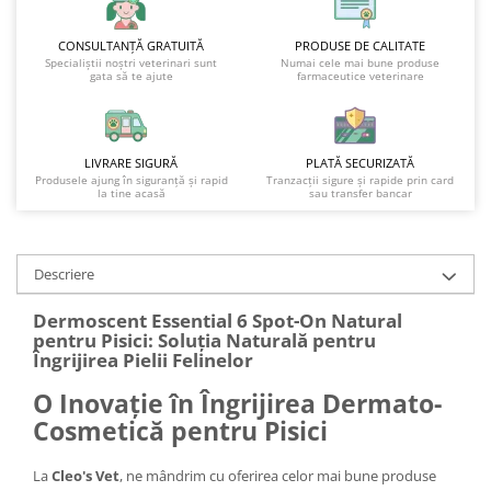
CONSULTANȚĂ GRATUITĂ
PRODUSE DE CALITATE
Specialiștii noștri veterinari sunt
Numai cele mai bune produse
gata să te ajute
farmaceutice veterinare
LIVRARE SIGURĂ
PLATĂ SECURIZATĂ
Produsele ajung în siguranță și rapid
Tranzacții sigure și rapide prin card
la tine acasă
sau transfer bancar
Descriere
Dermoscent Essential 6 Spot-On Natural
pentru Pisici: Soluția Naturală pentru
Îngrijirea Pielii Felinelor
O Inovație în Îngrijirea Dermato-
Cosmetică pentru Pisici
La
Cleo's Vet
, ne mândrim cu oferirea celor mai bune produse