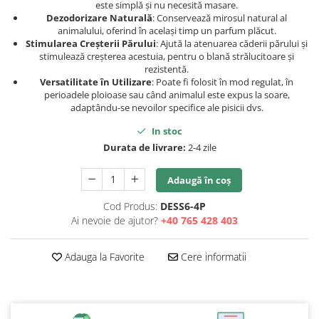
este simplă și nu necesită masare.
Dezodorizare Naturală
: Conservează mirosul natural al
animalului, oferind în același timp un parfum plăcut.
Stimularea Creșterii Părului
: Ajută la atenuarea căderii părului și
stimulează creșterea acestuia, pentru o blană strălucitoare și
rezistentă.
Versatilitate în Utilizare
: Poate fi folosit în mod regulat, în
perioadele ploioase sau când animalul este expus la soare,
adaptându-se nevoilor specifice ale pisicii dvs.
In stoc
Durata de livrare:
2-4 zile
Adaugă în coș
Cod Produs:
DESS6-4P
Ai nevoie de ajutor?
+40 765 428 403
Adauga la Favorite
Cere informatii