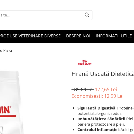
PRODUSE VETERINARE DIVERSE
DESPRE NOI
INFORMAȚII UTILE
 Pisici
Hrană Uscată Dietetică
185,64 Lei
172,65 Lei
Economisesti:
12,99
Lei
Siguranță Digestivă
: Proteine
potențial alergenic redus.
Îmbunătățirea Sănătății Pieli
bariera protectoare a pielii.
Controlul Inflamației
: Acizii 