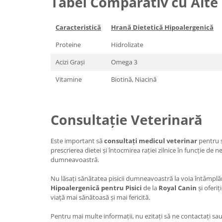
Tabel Comparativ cu Alte
Caracteristică
Hrană Dietetică Hipoalergenică
Proteine
Hidrolizate
Acizi Grași
Omega 3
Vitamine
Biotină, Niacină
Consultație Veterinară
Este important să
consultați medicul veterinar
pentru s
prescrierea dietei și întocmirea rației zilnice în funcție de nev
dumneavoastră.
Nu lăsați sănătatea pisicii dumneavoastră la voia întâmplăr
Hipoalergenică pentru Pisici
de la
Royal Canin
și oferi
viață mai sănătoasă și mai fericită.
Pentru mai multe informații, nu ezitați să ne contactați sau 