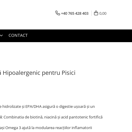
+40 765 428 403
0,00
CONTACT
 Hipoalergenic pentru Pisici
le hidrolizate și EPA/DHA asigură o digestie ușoară și un
i
: Combinatia de biotină, niacină și acid pantotenic fortifică
grași Omega 3 ajută la modularea reacțiilor inflamatorii