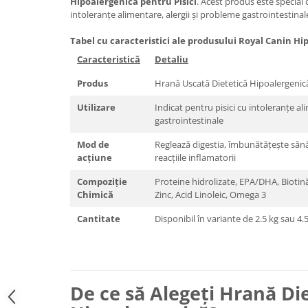
Hipoalergenică pentru Pisici
. Acest produs este special 
intoleranțe alimentare, alergii și probleme gastrointestinal
Tabel cu caracteristici ale produsului Royal Canin Hi
Caracteristică
Detaliu
Produs
Hrană Uscată Dietetică Hipoalergenică
Utilizare
Indicat pentru pisici cu intoleranțe al
gastrointestinale
Mod de
Reglează digestia, îmbunătățește sănăt
acțiune
reacțiile inflamatorii
Compoziție
Proteine hidrolizate, EPA/DHA, Biotină
Chimică
Zinc, Acid Linoleic, Omega 3
Cantitate
Disponibil în variante de 2.5 kg sau 4.
De ce să Alegeți Hrană Di