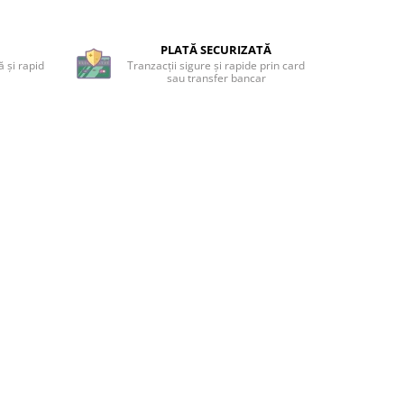
PLATĂ SECURIZATĂ
 și rapid
Tranzacții sigure și rapide prin card
sau transfer bancar