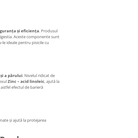
iguranța și eficiența
. Produsul
 digestia. Aceste componente sunt
-le ideale pentru pisicile cu
 și a părului
. Nivelul ridicat de
exul
Zinc – acid linoleic
, ajută la
astfel efectul de barieră
nate și ajută la protejarea