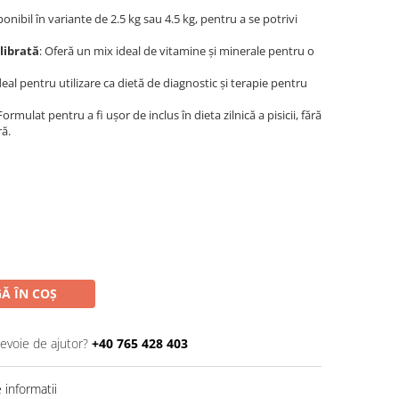
ponibil în variante de 2.5 kg sau 4.5 kg, pentru a se potrivi
librată
: Oferă un mix ideal de vitamine și minerale pentru o
Ideal pentru utilizare ca dietă de diagnostic și terapie pentru
 Formulat pentru a fi ușor de inclus în dieta zilnică a pisicii, fără
ră.
Ă ÎN COȘ
nevoie de ajutor?
+40 765 428 403
informatii