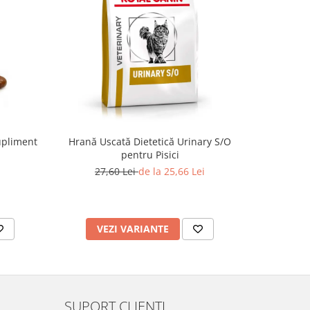
-15%
Supliment
Hrană Uscată Dietetică Urinary S/O
Nisip Pis
pentru Pisici
27,60 Lei
de la 25,66 Lei
2
VEZI VARIANTE
AD
SUPORT CLIENTI