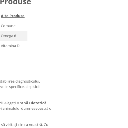
 Produse
Alte Produse
Comune
Omega 6
Vitamina D
tabilirea diagnosticului,
oile specifice ale pisicii
ii. Alegeți
Hrană Dietetică
ți-i animalului dumneavoastră o
să vizitați clinica noastră. Cu