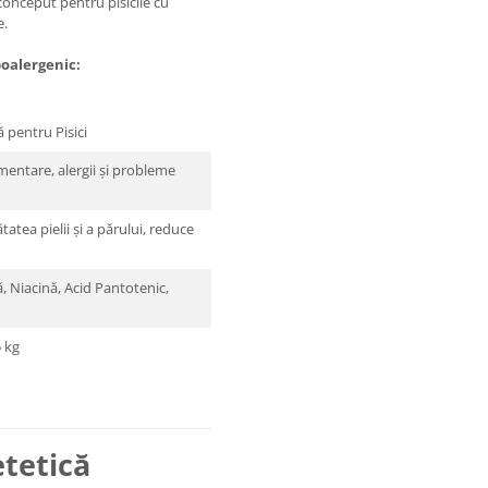
conceput pentru pisicile cu
e.
poalergenic:
 pentru Pisici
imentare, alergii și probleme
atea pielii și a părului, reduce
, Niacină, Acid Pantotenic,
5 kg
etetică