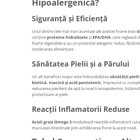
Hipoalergenică?
Siguranță și Eficiență
Unul dintre cele mai mari avantaje ale acestei hrane este
s
conține
proteine hidrolizate
și
EPA/DHA
, care reglează
foarte digerabile și au un potențial alergenic redus, făcându
intoleranțe alimentare.
Sănătatea Pielii și a Părului
Un alt beneficiu major este îmbunătățirea
sănătății pielii
biotină, niacină și acid pantotenic
, împreună cu compl
reducerea pierderii de apă la nivel transepidermic, întărind 
protectoare al pielii.
Reacții Inflamatorii Reduse
Acizii grași Omega 3
modulează reacțiile inflamatorii cuta
mucoasei intestinale prin echilibrarea florei la acest nivel.