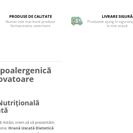
PRODUSE DE CALITATE
LIVRARE SIGURĂ
Numai cele mai bune produse
Produsele ajung în siguranță
farmaceutice veterinare
la tine acasă
ipoalergenică
novatoare
Nutrițională
ată
t
! Astăzi, vrem să vă prezentăm
bine:
Hrană Uscată
Dietetică