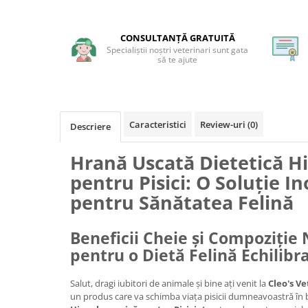
CONSULTANȚĂ GRATUITĂ
Specialiștii noștri veterinari sunt gata
să te ajute
Caracteristici
Review-uri
(0)
Descriere
Hrană Uscată Dietetică H
pentru Pisici: O Soluție I
pentru Sănătatea Felină
Beneficii Cheie și Compoziție 
pentru o Dietă Felină Echilibr
Salut, dragi iubitori de animale și bine ați venit la
Cleo's Ve
un produs care va schimba viața pisicii dumneavoastră în 