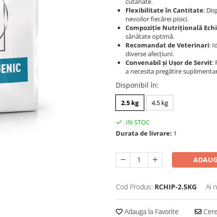
cutanate.
Flexibilitate în Cantitate
: Dis
nevoilor fiecărei pisici.
Compoziție Nutrițională Echi
sănătate optimă.
Recomandat de Veterinari
: 
diverse afecțiuni.
Convenabil și Ușor de Servit
:
a necesita pregătire suplimenta
Disponibil în
:
2.5 kg
4.5 kg
IN STOC
Durata de livrare:
1
ADAUG
Cod Produs:
RCHIP-2.5KG
Ai 
Adauga la Favorite
Cere 