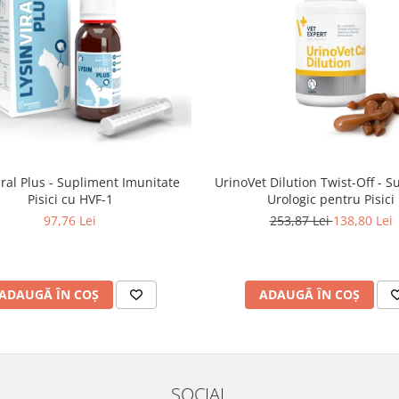
iral Plus - Supliment Imunitate
UrinoVet Dilution Twist-Off - 
Pisici cu HVF-1
Urologic pentru Pisici
97,76 Lei
253,87 Lei
138,80 Lei
ADAUGĂ ÎN COȘ
ADAUGĂ ÎN COȘ
SOCIAL