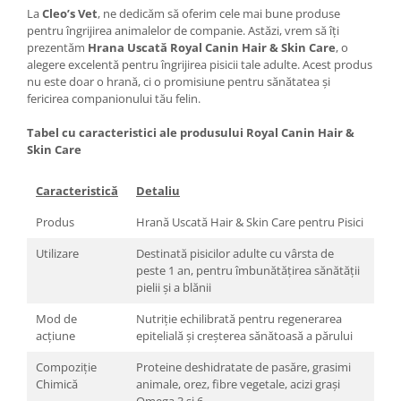
La
Cleo’s Vet
, ne dedicăm să oferim cele mai bune produse
pentru îngrijirea animalelor de companie. Astăzi, vrem să îți
prezentăm
Hrana Uscată Royal Canin Hair & Skin Care
, o
alegere excelentă pentru îngrijirea pisicii tale adulte. Acest produs
nu este doar o hrană, ci o promisiune pentru sănătatea și
fericirea companionului tău felin.
Tabel cu caracteristici ale produsului Royal Canin Hair &
Skin Care
Caracteristică
Detaliu
Produs
Hrană Uscată Hair & Skin Care pentru Pisici
Utilizare
Destinată pisicilor adulte cu vârsta de
peste 1 an, pentru îmbunătățirea sănătății
pielii și a blănii
Mod de
Nutriție echilibrată pentru regenerarea
acțiune
epitelială și creșterea sănătoasă a părului
Compoziție
Proteine deshidratate de pasăre, grasimi
Chimică
animale, orez, fibre vegetale, acizi grași