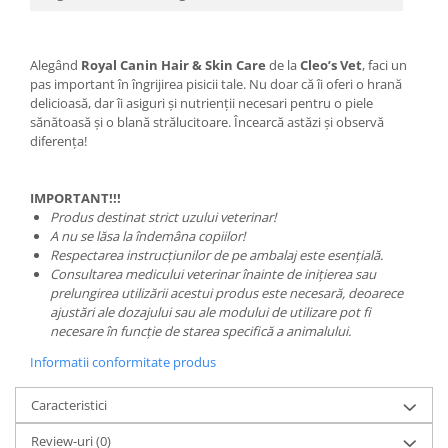
Alegând
Royal Canin Hair & Skin Care
de la
Cleo’s Vet
, faci un
pas important în îngrijirea pisicii tale. Nu doar că îi oferi o hrană
delicioasă, dar îi asiguri și nutrienții necesari pentru o piele
sănătoasă și o blană strălucitoare. Încearcă astăzi și observă
diferența!
IMPORTANT!!!
Produs destinat strict uzului veterinar!
A nu se lăsa la îndemâna copiilor!
Respectarea instrucțiunilor de pe ambalaj este esențială.
Consultarea medicului veterinar înainte de inițierea sau
prelungirea utilizării acestui produs este necesară, deoarece
ajustări ale dozajului sau ale modului de utilizare pot fi
necesare în funcție de starea specifică a animalului.
Informatii conformitate produs
Caracteristici
Review-uri
(0)