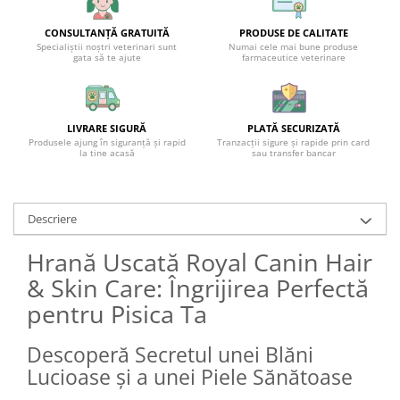
CONSULTANȚĂ GRATUITĂ
PRODUSE DE CALITATE
Specialiștii noștri veterinari sunt
Numai cele mai bune produse
gata să te ajute
farmaceutice veterinare
LIVRARE SIGURĂ
PLATĂ SECURIZATĂ
Produsele ajung în siguranță și rapid
Tranzacții sigure și rapide prin card
la tine acasă
sau transfer bancar
Descriere
Hrană Uscată Royal Canin Hair
& Skin Care: Îngrijirea Perfectă
pentru Pisica Ta
Descoperă Secretul unei Blăni
Lucioase și a unei Piele Sănătoase