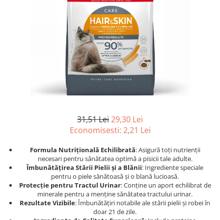
Afecțiuni hepatice
Afecțiuni hepatice
Afecțiuni neurologice
Afecțiuni neurologice
Afecțiuni oftalmice
Afecțiuni oftalmice
Afecțiuni oncologice
Afecțiuni oncologice
Afecțiuni otice
Afecțiuni otice
Afecțiuni renale și urinare
Afecțiuni respiratorii
Afecțiuni respiratorii
Afecțiuni renale și urinare
Suplimente
Suplimente
Suplimente nutritive
Suplimente nutritive
31,51 Lei
29,30 Lei
Vitamine și minerale
Vitamine și minerale
Economisesti:
2,21
Lei
Hrană
Hrană
Hrană umedă
Hrană umedă
Formula Nutrițională Echilibrată
: Asigură toți nutrienții
necesari pentru sănătatea optimă a pisicii tale adulte.
Hrană uscată
Hrană uscată
Îmbunătățirea Stării Pielii și a Blănii
: Ingrediente speciale
Recompense și snack-uri
Igienă
pentru o piele sănătoasă și o blană lucioasă.
Protecție pentru Tractul Urinar
: Conține un aport echilibrat de
Igienă
Așternut Tofu / Nisip
minerale pentru a menține sănătatea tractului urinar.
Igienă orală
Igienă orală
Rezultate Vizibile
: Îmbunătățiri notabile ale stării pielii și robei în
doar 21 de zile.
Șampoane și balsamuri
Șampoane și balsamuri