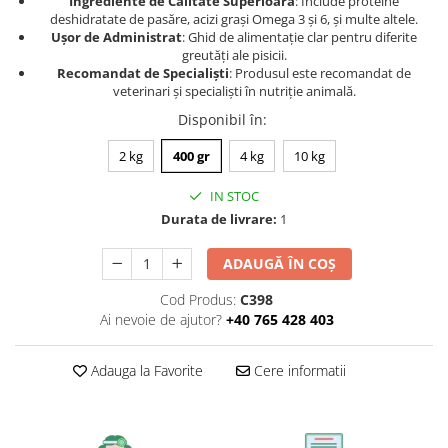
Ingrediente de Calitate Superioară
: Include proteine
deshidratate de pasăre, acizi grași Omega 3 și 6, și multe altele.
Ușor de Administrat
: Ghid de alimentație clar pentru diferite
greutăți ale pisicii.
Recomandat de Specialiști
: Produsul este recomandat de
veterinari și specialiști în nutriție animală.
Disponibil în
:
2 kg
400 gr
4 kg
10 kg
IN STOC
Durata de livrare:
1
ADAUGĂ ÎN COȘ
Cod Produs:
C398
Ai nevoie de ajutor?
+40 765 428 403
Adauga la Favorite
Cere informatii