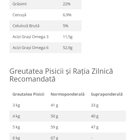
Grăsimi
22%
Cenușă
6,9%
Celuloză Brută
5%
Acizi Grași Omega 3
11,5g
Acizi Grași Omega 6
52,9g
Greutatea Pisicii și Rația Zilnică
Recomandată
Greutatea Pisicii
Normoponderală
Supraponderală
3 kg
41 g
33 g
4 kg
50 g
40 g
5 kg
59 g
47 g
6 kg
67 g
-