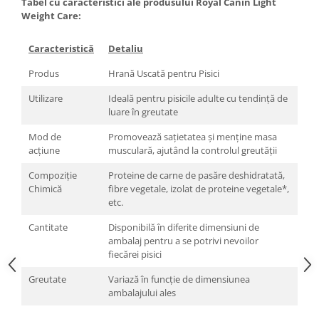
Tabel cu caracteristici ale produsului Royal Canin Light
Weight Care:
Caracteristică
Detaliu
Produs
Hrană Uscată pentru Pisici
Utilizare
Ideală pentru pisicile adulte cu tendință de
luare în greutate
Mod de
Promovează sațietatea și menține masa
acțiune
musculară, ajutând la controlul greutății
Compoziție
Proteine de carne de pasăre deshidratată,
Chimică
fibre vegetale, izolat de proteine vegetale*,
etc.
Cantitate
Disponibilă în diferite dimensiuni de
ambalaj pentru a se potrivi nevoilor
fiecărei pisici
Greutate
Variază în funcție de dimensiunea
ambalajului ales