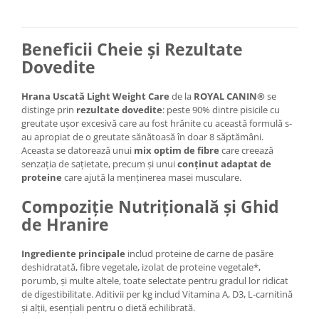
Beneficii Cheie și Rezultate
Dovedite
Hrana Uscată Light Weight Care
de la
ROYAL CANIN®
se
distinge prin
rezultate dovedite
: peste 90% dintre pisicile cu
greutate ușor excesivă care au fost hrănite cu această formulă s-
au apropiat de o greutate sănătoasă în doar 8 săptămâni.
Aceasta se datorează unui
mix optim de fibre
care creează
senzația de sațietate, precum și unui
conținut adaptat de
proteine
care ajută la menținerea masei musculare.
Compoziție Nutrițională și Ghid
de Hranire
Ingrediente principale
includ proteine de carne de pasăre
deshidratată, fibre vegetale, izolat de proteine vegetale*,
porumb, și multe altele, toate selectate pentru gradul lor ridicat
de digestibilitate. Aditivii per kg includ Vitamina A, D3, L-carnitină
și alții, esențiali pentru o dietă echilibrată.