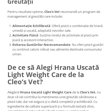
Greutății
Pentru rezultate optime,
Cleo’s Vet
recomandă un program de
management al greutății care include:
Alimentație Echilibrată
: Oferă pisicii o combinație de hrană
umedă și uscată, adaptată nevoilor sale.
Activitate Fizică
: Susține nivelul de activitate al pisicii prin
joacă și accesorii interactive.
Evitarea Gustărilor Nerecomandate
: Nu oferi pisicii gustări
cu conținut caloric ridicat sau alimente destinate consumului
uman.
De ce să Alegi Hrana Uscată
Light Weight Care de la
Cleo’s Vet?
Alegând
Hrana Uscată Light Weight Care
de la
Cleo’s Vet
, nu
doar că vei contribui la menținerea unei greutăți sănătoase a
pisicii tale, dar vei asigura și o dietă completă și echilibrată. Cu
ingrediente de calitate superioară și o formulă testată clinic,