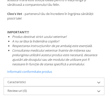
această hrană este soluția ideală pentru o viață lungă și
sănătoasă a companionului tău felin.
Cleo’s Vet
- partenerul tău de încredere în îngrijirea sănătății
pisicii tale!
IMPORTANT!!!
Produs destinat strict uzului veterinar!
A nu se lăsa la îndemâna copiilor!
Respectarea instrucțiunilor de pe ambalaj este esențială.
Consultarea medicului veterinar înainte de inițierea sau
prelungirea utilizării acestui produs este necesară, deoarece
ajustări ale dozajului sau ale modului de utilizare pot fi
necesare în funcție de starea specifică a animalului.
Informatii conformitate produs
Caracteristici
Review-uri
(0)