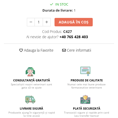
IN STOC
Durata de livrare:
1
ADAUGĂ ÎN COȘ
Cod Produs:
C427
Ai nevoie de ajutor?
+40 765 428 403
Adauga la Favorite
Cere informatii
CONSULTANȚĂ GRATUITĂ
PRODUSE DE CALITATE
Specialiștii noștri veterinari sunt
Numai cele mai bune produse
gata să te ajute
farmaceutice veterinare
LIVRARE SIGURĂ
PLATĂ SECURIZATĂ
Produsele ajung în siguranță și rapid
Tranzacții sigure și rapide prin card
la tine acasă
sau transfer bancar