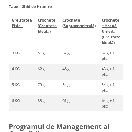
Tabel: Ghid de Hranire
Greutatea
Crochete
Crochete
Crochete
Cr
Pisicii
(Greutate
(Supraponderală)
+ Hrană
Hr
Ideală)
Umedă
(S
(Greutate
Ideală)
3 KG
51 g
37 g
32 g + 1
19 
plic
4 KG
62 g
46 g
43 g + 1
27 
plic
5 KG
73 g
54 g
54 g + 1
35 
plic
6 KG
83 g
61 g
64 g + 1
43 
plic
Programul de Management al