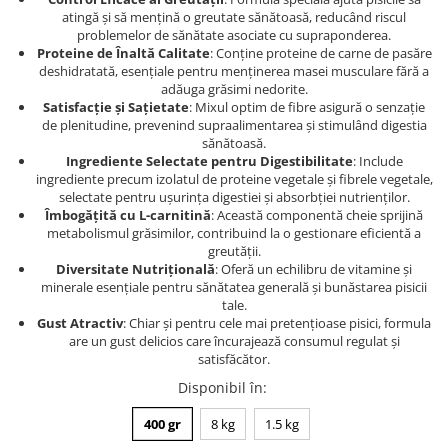
atingă și să mențină o greutate sănătoasă, reducând riscul
problemelor de sănătate asociate cu supraponderea.
Proteine de Înaltă Calitate
: Conține proteine de carne de pasăre
deshidratată, esențiale pentru menținerea masei musculare fără a
adăuga grăsimi nedorite.
Satisfacție și Sațietate
: Mixul optim de fibre asigură o senzație
de plenitudine, prevenind supraalimentarea și stimulând digestia
sănătoasă.
Ingrediente Selectate pentru Digestibilitate
: Include
ingrediente precum izolatul de proteine vegetale și fibrele vegetale,
selectate pentru ușurința digestiei și absorbției nutrienților.
Îmbogățită cu L-carnitină
: Această componentă cheie sprijină
metabolismul grăsimilor, contribuind la o gestionare eficientă a
greutății.
Diversitate Nutrițională
: Oferă un echilibru de vitamine și
minerale esențiale pentru sănătatea generală și bunăstarea pisicii
tale.
Gust Atractiv
: Chiar și pentru cele mai pretențioase pisici, formula
are un gust delicios care încurajează consumul regulat și
satisfăcător.
Disponibil în
:
400 gr
8 kg
1.5 kg