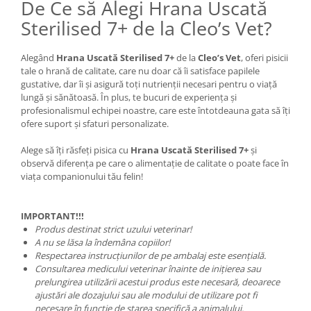
De Ce să Alegi Hrana Uscată
Sterilised 7+ de la Cleo’s Vet?
Alegând
Hrana Uscată Sterilised 7+
de la
Cleo’s Vet
, oferi pisicii
tale o hrană de calitate, care nu doar că îi satisface papilele
gustative, dar îi și asigură toți nutrienții necesari pentru o viață
lungă și sănătoasă. În plus, te bucuri de experiența și
profesionalismul echipei noastre, care este întotdeauna gata să îți
ofere suport și sfaturi personalizate.
Alege să îți răsfeți pisica cu
Hrana Uscată Sterilised 7+
și
observă diferența pe care o alimentație de calitate o poate face în
viața companionului tău felin!
IMPORTANT!!!
Produs destinat strict uzului veterinar!
A nu se lăsa la îndemâna copiilor!
Respectarea instrucțiunilor de pe ambalaj este esențială.
Consultarea medicului veterinar înainte de inițierea sau
prelungirea utilizării acestui produs este necesară, deoarece
ajustări ale dozajului sau ale modului de utilizare pot fi
necesare în funcție de starea specifică a animalului.