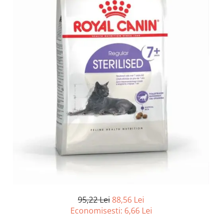
Afecțiuni hepatice
Afecțiuni hepatice
Afecțiuni neurologice
Afecțiuni neurologice
Afecțiuni oftalmice
Afecțiuni oftalmice
Afecțiuni oncologice
Afecțiuni oncologice
Afecțiuni otice
Afecțiuni otice
Afecțiuni renale și urinare
Afecțiuni respiratorii
Afecțiuni respiratorii
Afecțiuni renale și urinare
Suplimente
Suplimente
Suplimente nutritive
Suplimente nutritive
Vitamine și minerale
Vitamine și minerale
Hrană
Hrană
Hrană umedă
Hrană umedă
Hrană uscată
Hrană uscată
Recompense și snack-uri
Igienă
Igienă
Așternut Tofu / Nisip
95,22 Lei
88,56 Lei
Igienă orală
Igienă orală
Economisesti:
6,66
Lei
Șampoane și balsamuri
Șampoane și balsamuri