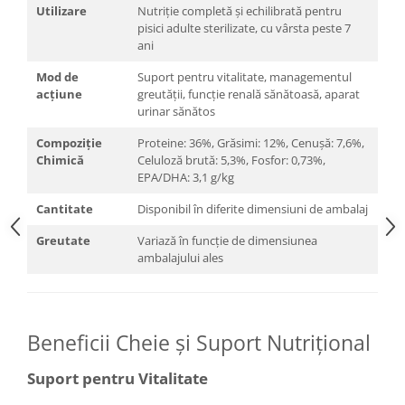
Utilizare
Nutriție completă și echilibrată pentru
pisici adulte sterilizate, cu vârsta peste 7
ani
Mod de
Suport pentru vitalitate, managementul
acțiune
greutății, funcție renală sănătoasă, aparat
urinar sănătos
Compoziție
Proteine: 36%, Grăsimi: 12%, Cenușă: 7,6%,
Chimică
Celuloză brută: 5,3%, Fosfor: 0,73%,
EPA/DHA: 3,1 g/kg
Cantitate
Disponibil în diferite dimensiuni de ambalaj
Greutate
Variază în funcție de dimensiunea
ambalajului ales
Beneficii Cheie și Suport Nutrițional
Suport pentru Vitalitate