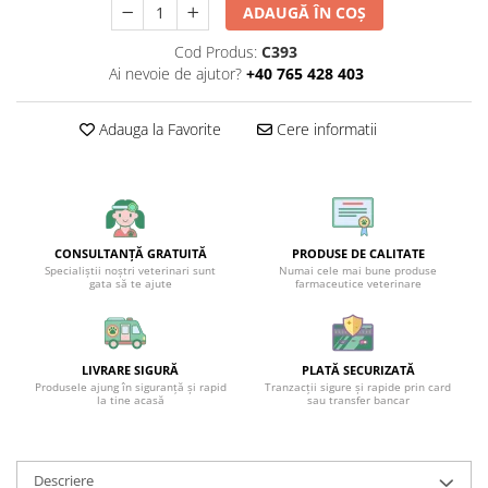
ADAUGĂ ÎN COȘ
Cod Produs:
C393
Ai nevoie de ajutor?
+40 765 428 403
Adauga la Favorite
Cere informatii
CONSULTANȚĂ GRATUITĂ
PRODUSE DE CALITATE
Specialiștii noștri veterinari sunt
Numai cele mai bune produse
gata să te ajute
farmaceutice veterinare
LIVRARE SIGURĂ
PLATĂ SECURIZATĂ
Produsele ajung în siguranță și rapid
Tranzacții sigure și rapide prin card
la tine acasă
sau transfer bancar
Descriere