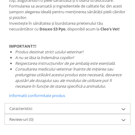
top, asigurându-i o piele sănătoasă și o blană strălucitoare.
Formularea sa avansată și ingredientele de calitate fac din acest
șampon alegerea ideală pentru menținerea sănătății pielii câinilor
și pisicilor.​
Investește în sănătatea și bunăstarea prietenului tău
necuvântător cu
Douxo S3 Pyo
, disponibil acum la
Cleo’s Vet
!
IMPORTANT!!!
Produs destinat strict uzului veterinar!
A nu se lăsa la îndemâna copiilor!
Respectarea instrucțiunilor de pe ambalaj este esențială.
Consultarea medicului veterinar înainte de inițierea sau
prelungirea utilizării acestui produs este necesară, deoarece
ajustări ale dozajului sau ale modului de utilizare pot fi
necesare în funcție de starea specifică a animalului.
Informatii conformitate produs
Caracteristici
Review-uri
(0)