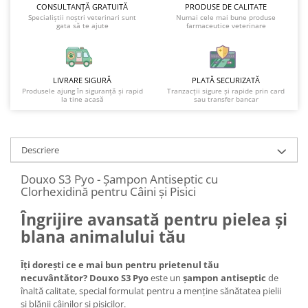
CONSULTANȚĂ GRATUITĂ
PRODUSE DE CALITATE
Specialiștii noștri veterinari sunt
Numai cele mai bune produse
gata să te ajute
farmaceutice veterinare
LIVRARE SIGURĂ
PLATĂ SECURIZATĂ
Produsele ajung în siguranță și rapid
Tranzacții sigure și rapide prin card
la tine acasă
sau transfer bancar
Descriere
Douxo S3 Pyo - Șampon Antiseptic cu
Clorhexidină pentru Câini și Pisici
Îngrijire avansată pentru pielea și
blana animalului tău
Îți dorești ce e mai bun pentru prietenul tău
necuvântător?
Douxo S3 Pyo
este un
șampon antiseptic
de
înaltă calitate, special formulat pentru a menține sănătatea pielii
și blănii câinilor și pisicilor.​