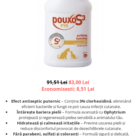
Afecțiuni hepatice
Afecțiuni hepatice
Afecțiuni neurologice
Afecțiuni neurologice
Afecțiuni oftalmice
Afecțiuni oftalmice
Afecțiuni oncologice
Afecțiuni oncologice
Afecțiuni otice
Afecțiuni otice
Afecțiuni renale și urinare
Afecțiuni respiratorii
Afecțiuni respiratorii
Afecțiuni renale și urinare
Suplimente
Suplimente
Suplimente nutritive
Suplimente nutritive
Vitamine și minerale
Vitamine și minerale
91,51 Lei
83,00 Lei
Hrană
Hrană
Economisesti:
8,51
Lei
Hrană umedă
Hrană umedă
Hrană uscată
Hrană uscată
Efect antiseptic puternic
– Conține
3% clorhexidină
, eliminând
eficient bacteriile și fungii ce pot cauza infecții cutanate.
Recompense și snack-uri
Igienă
Întărește bariera pielii
– Formula avansată cu
Ophytrium
Igienă
Așternut Tofu / Nisip
protejează și regenerează pielea sensibilă a animalului tău.
Hidratează și calmează iritațiile
– Previne uscarea pielii și
Igienă orală
Igienă orală
reduce disconfortul provocat de dezechilibrele cutanate.
Șampoane și balsamuri
Șampoane și balsamuri
Fără parabeni, sulfați și coloranți
– Formulă sigură și delicată,