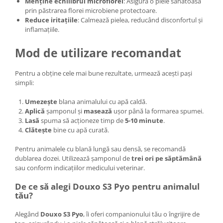
Menține echilibrul microflorei
: Asigură o piele sănătoasă
prin păstrarea florei microbiene protectoare.​
Reduce iritațiile
: Calmează pielea, reducând disconfortul și
inflamațiile.​
Mod de utilizare recomandat
Pentru a obține cele mai bune rezultate, urmează acești pași
simpli:
Umezește
blana animalului cu apă caldă.​
Aplică
șamponul și
masează
ușor până la formarea spumei.​
Lasă
spuma să acționeze timp de
5-10 minute
.​
Clătește
bine cu apă curată.​
Pentru animalele cu blană lungă sau densă, se recomandă
dublarea dozei. Utilizează șamponul de
trei ori pe săptămână
sau conform indicațiilor medicului veterinar. ​
De ce să alegi Douxo S3 Pyo pentru animalul
tău?
Alegând
Douxo S3 Pyo
, îi oferi companionului tău o îngrijire de