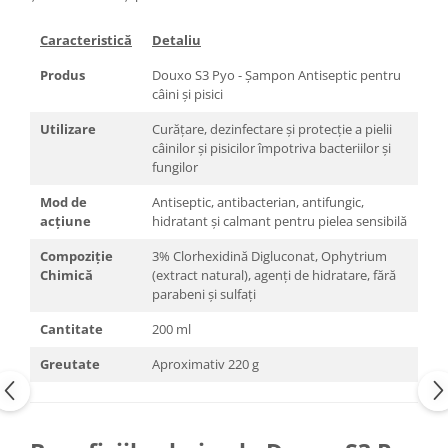
Caracteristică
Detaliu
Produs
Douxo S3 Pyo - Șampon Antiseptic pentru
câini și pisici
Utilizare
Curățare, dezinfectare și protecție a pielii
câinilor și pisicilor împotriva bacteriilor și
fungilor
Mod de
Antiseptic, antibacterian, antifungic,
acțiune
hidratant și calmant pentru pielea sensibilă
Compoziție
3% Clorhexidină Digluconat, Ophytrium
Chimică
(extract natural), agenți de hidratare, fără
parabeni și sulfați
Cantitate
200 ml
Greutate
Aproximativ 220 g