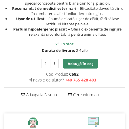
special concepută pentru blana câinilor și pisicilor.
Recomandat de medicii veterinari
– Eficacitate dovedită clinic
în combaterea afecțiunilor dermatologice.
Ușor de utilizat
– Spumă delicată, ușor de clătit, fără să lase
reziduuri iritante pe piele.
Parfum hipoalergenic plăcut
– Oferă o experiență de îngrijire
relaxantă și confortabilă pentru animalul tău.
In stoc
Durata de livrare:
2-4 zile
Adaugă în coș
Cod Produs:
C582
Ai nevoie de ajutor?
+40 765 428 403
Adauga la Favorite
Cere informatii