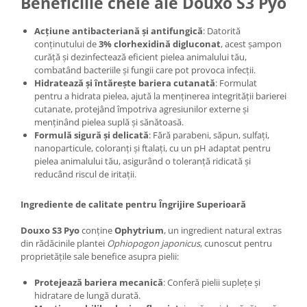
Beneficiile cheie ale Douxo S3 Pyo
Acțiune antibacteriană și antifungică
: Datorită
conținutului de
3% clorhexidină digluconat
, acest șampon
curăță și dezinfectează eficient pielea animalului tău,
combatând bacteriile și fungii care pot provoca infecții. ​
Hidratează și întărește bariera cutanată
: Formulat
pentru a hidrata pielea, ajută la menținerea integrității barierei
cutanate, protejând împotriva agresiunilor externe și
menținând pielea suplă și sănătoasă. ​
Formulă sigură și delicată
: Fără parabeni, săpun, sulfați,
nanoparticule, coloranți și ftalați, cu un pH adaptat pentru
pielea animalului tău, asigurând o toleranță ridicată și
reducând riscul de iritații. ​
Ingrediente de calitate pentru Îngrijire Superioară
Douxo S3 Pyo
conține
Ophytrium
, un ingredient natural extras
din rădăcinile plantei
Ophiopogon japonicus
, cunoscut pentru
proprietățile sale benefice asupra pielii:​
Protejează bariera mecanică
: Conferă pielii suplețe și
hidratare de lungă durată.​