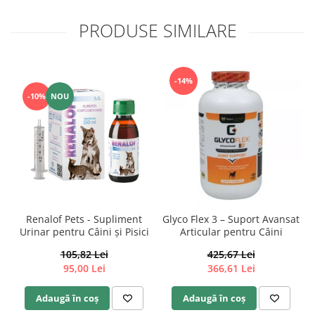
PRODUSE SIMILARE
-14%
-10%
NOU
Renalof Pets - Supliment
Glyco Flex 3 – Suport Avansat
Urinar pentru Câini și Pisici
Articular pentru Câini
105,82 Lei
425,67 Lei
95,00 Lei
366,61 Lei
Adaugă în coș
Adaugă în coș