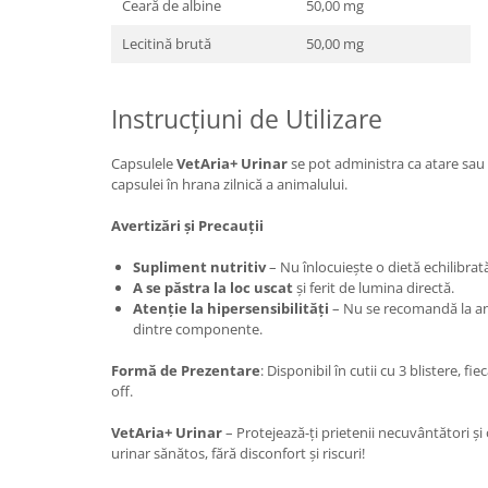
Ceară de albine
50,00 mg
Lecitină brută
50,00 mg
Instrucțiuni de Utilizare
Capsulele
VetAria+ Urinar
se pot administra ca atare sau
capsulei în hrana zilnică a animalului.
Avertizări și Precauții
Supliment nutritiv
– Nu înlocuiește o dietă echilibrat
A se păstra la loc uscat
și ferit de lumina directă.
Atenție la hipersensibilități
– Nu se recomandă la ani
dintre componente.
Formă de Prezentare
: Disponibil în cutii cu 3 blistere, f
off.
VetAria+ Urinar
– Protejează-ți prietenii necuvântători și 
urinar sănătos, fără disconfort și riscuri!