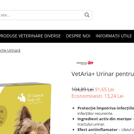
PRODUSE VETERINARE DIVERSE
DESPRE NOI
INFORMAȚII UTILE
ecție Urinară
VetAria+ Urinar pentru 
104,89 Lei
91,65 Lei
Economisesti:
13,24
Lei
Protecție împotriva infecțiil
infecțiilor recurente.
Ingredient activ din merișor
–
tractului urinar.
Efect antiinflamator
– Uleiul 