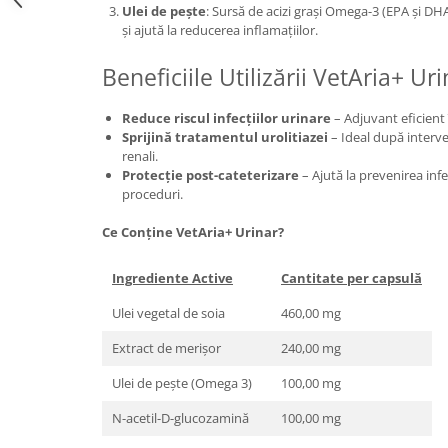
Ulei de pește
: Sursă de acizi grași Omega-3 (EPA și DHA
și ajută la reducerea inflamațiilor.
Beneficiile Utilizării VetAria+ Ur
Reduce riscul infecțiilor urinare
– Adjuvant eficient 
Sprijină tratamentul urolitiazei
– Ideal după interven
renali.
Protecție post-cateterizare
– Ajută la prevenirea infec
proceduri.
Ce Conține VetAria+ Urinar?
Ingrediente Active
Cantitate per capsulă
Ulei vegetal de soia
460,00 mg
Extract de merișor
240,00 mg
Ulei de pește (Omega 3)
100,00 mg
N-acetil-D-glucozamină
100,00 mg