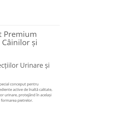
nt Premium
Câinilor și
cțiilor Urinare și
special conceput pentru
rediente active de înaltă calitate,
lor urinare, protejând în același
 formarea pietrelor.