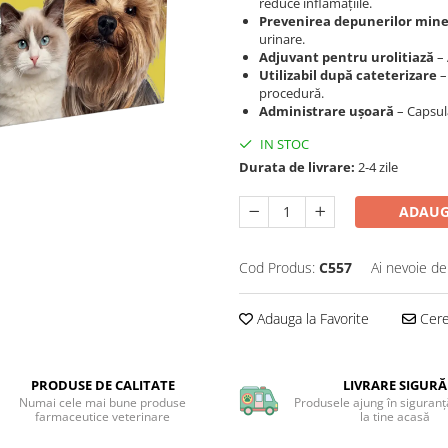
reduce inflamațiile.
Prevenirea depunerilor mine
urinare.
Adjuvant pentru urolitiază
– 
Utilizabil după cateterizare
–
procedură.
Administrare ușoară
– Capsula
IN STOC
Durata de livrare:
2-4 zile
ADAUG
Cod Produs:
C557
Ai nevoie de
Adauga la Favorite
Cere 
PRODUSE DE CALITATE
LIVRARE SIGURĂ
Numai cele mai bune produse
Produsele ajung în siguranță
farmaceutice veterinare
la tine acasă