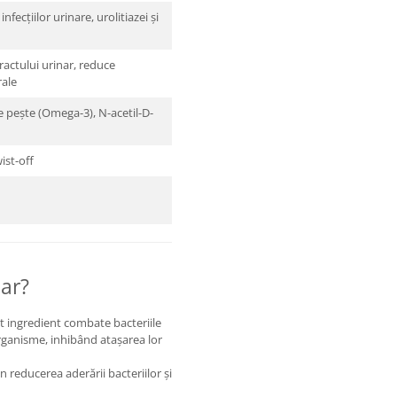
fecțiilor urinare, urolitiazei și
tractului urinar, reduce
rale
de pește (Omega-3), N-acetil-D-
ist-off
ar?
st ingredient combate bacteriile
organisme, inhibând atașarea lor
n reducerea aderării bacteriilor și