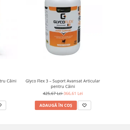
-14%
tru Câini
Glyco Flex 3 – Suport Avansat Articular
Aktivait (
pentru Câini
425,67 Lei
366,61 Lei
2
ADAUGĂ ÎN COȘ
AD