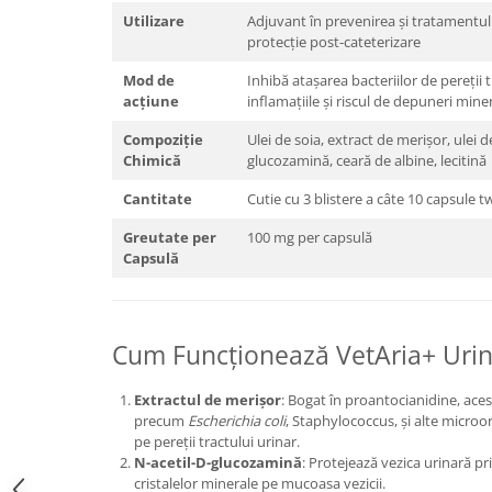
Utilizare
Adjuvant în prevenirea și tratamentul in
protecție post-cateterizare
Mod de
Inhibă atașarea bacteriilor de pereții 
acțiune
inflamațiile și riscul de depuneri mine
Compoziție
Ulei de soia, extract de merișor, ulei 
Chimică
glucozamină, ceară de albine, lecitină
Cantitate
Cutie cu 3 blistere a câte 10 capsule tw
Greutate per
100 mg per capsulă
Capsulă
Cum Funcționează VetAria+ Urin
Extractul de merișor
: Bogat în proantocianidine, ace
precum
Escherichia coli
, Staphylococcus, și alte micro
pe pereții tractului urinar.
N-acetil-D-glucozamină
: Protejează vezica urinară pri
cristalelor minerale pe mucoasa vezicii.