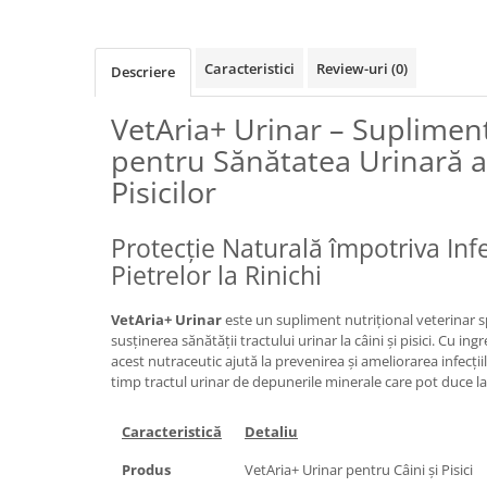
Caracteristici
Review-uri
(0)
Descriere
VetAria+ Urinar – Suplime
pentru Sănătatea Urinară a 
Pisicilor
Protecție Naturală împotriva Infe
Pietrelor la Rinichi
VetAria+ Urinar
este un supliment nutrițional veterinar 
susținerea sănătății tractului urinar la câini și pisici. Cu ing
acest nutraceutic ajută la prevenirea și ameliorarea infecții
timp tractul urinar de depunerile minerale care pot duce la
Caracteristică
Detaliu
Produs
VetAria+ Urinar pentru Câini și Pisici