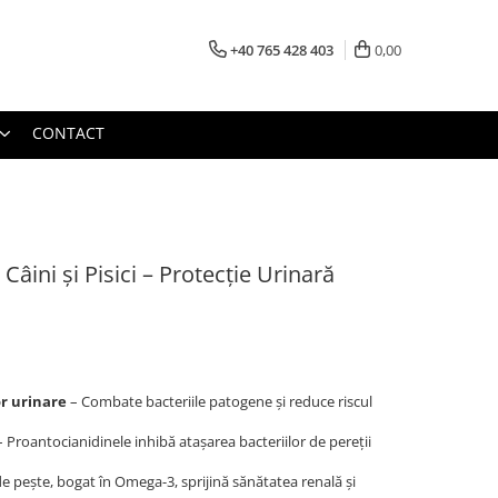
+40 765 428 403
0,00
CONTACT
Câini și Pisici – Protecție Urinară
or urinare
– Combate bacteriile patogene și reduce riscul
 Proantocianidinele inhibă atașarea bacteriilor de pereții
de pește, bogat în Omega-3, sprijină sănătatea renală și