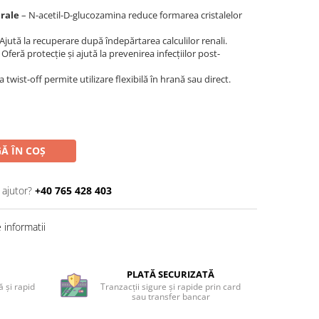
rale
– N-acetil-D-glucozamina reduce formarea cristalelor
Ajută la recuperare după îndepărtarea calculilor renali.
 Oferă protecție și ajută la prevenirea infecțiilor post-
 twist-off permite utilizare flexibilă în hrană sau direct.
Ă ÎN COȘ
 ajutor?
+40 765 428 403
informatii
PLATĂ SECURIZATĂ
 și rapid
Tranzacții sigure și rapide prin card
sau transfer bancar