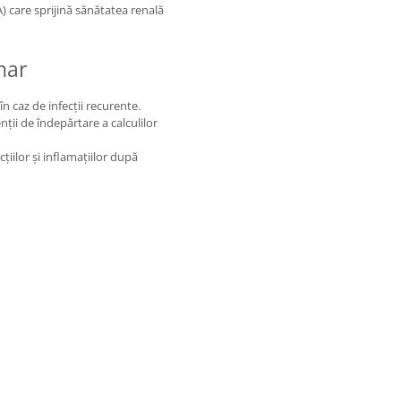
) care sprijină sănătatea renală
inar
în caz de infecții recurente.
ții de îndepărtare a calculilor
țiilor și inflamațiilor după