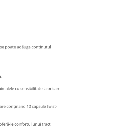
 se poate adăuga conținutul
ă.
malele cu sensibilitate la oricare
iecare conținând 10 capsule twist-
oferă-le confortul unui tract