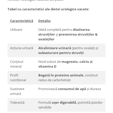
Tabel cu caracteristici ale dietei urologice uscate:
Caracteristică
Detaliu
Utilizare
Dietă completă pentru
dizolvarea
struviților
și
prevenirea struviților &
oxalaților
Acțiune urinară
Alcalinizare urinară
(pentru oxalați) și
subsaturare pentru struviți
Conținut
Nivel scăzut de
magneziu, calciu și
mineral
vitamina D
Profil
Bogată în proteine animale
, conținut
nutrițional
redus de carbohidrați
Susținere
Promovează
consumul de apă
și diureza
urinară
Toleranță
Formulă
ușor digerabilă
, potrivită pisicilor
sensibile