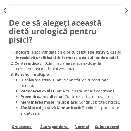
De ce să alegeți această
dietă urologică pentru
pisici?
Indicații
: Recomandată pisicilor cu
calculi de struvit
, cu risc
de
recidivă urolitică
și de
formare a calculilor de oxalat
.
Contraindicații
: Administrarea se face exclusiv la
recomandarea medicului veterinar.
Beneficii multiple
:
Dizolvarea struviților
: Proprietăți de subsaturare
urinară.
Reducerea oxalaților
: Alcalinizare urinară controlată.
Prevenirea recidivelor
: Control strict al mineralelor.
Menținerea masei musculare
: Conținut proteic ridicat.
Sănătate digestivă & imunitară
: Prebiotice, probiotice
și chitosan.
Greutatea
Supraponderal
Normal
Subponderal