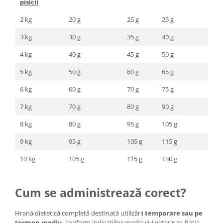
pisicii
2 kg
20 g
25 g
25 g
3 kg
30 g
35 g
40 g
4 kg
40 g
45 g
50 g
5 kg
50 g
60 g
65 g
6 kg
60 g
70 g
75 g
7 kg
70 g
80 g
90 g
8 kg
80 g
95 g
105 g
9 kg
95 g
105 g
115 g
10 kg
105 g
115 g
130 g
Cum se administrează corect?
Hrană dietetică completă destinată utilizării
temporare sau pe
termen mediu
, conform indicațiilor medicului veterinar. Rația