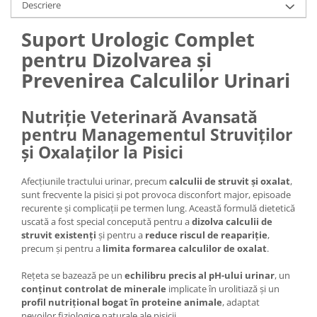
Descriere
Suport Urologic Complet
pentru Dizolvarea și
Prevenirea Calculilor Urinari
Nutriție Veterinară Avansată
pentru Managementul Struviților
și Oxalaților la Pisici
Afecțiunile tractului urinar, precum
calculii de struvit și oxalat
,
sunt frecvente la pisici și pot provoca disconfort major, episoade
recurente și complicații pe termen lung. Această formulă dietetică
uscată a fost special concepută pentru a
dizolva calculii de
struvit existenți
și pentru a
reduce riscul de reapariție
,
precum și pentru a
limita formarea calculilor de oxalat
.
Rețeta se bazează pe un
echilibru precis al pH-ului urinar
, un
conținut controlat de minerale
implicate în urolitiază și un
profil nutrițional bogat în proteine animale
, adaptat
nevoilor fiziologice naturale ale pisicii.