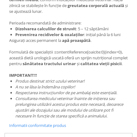
zilnică se stabilește în funcție de
greutatea corporală actuală
și
se ajustează lunar.
Perioada recomandată de administrare:
Dizolvarea calculilor de struvit
: 5 – 12 săptămâni
Prevenirea recidivelor & oxalaților
: inițial până la 6 luni
Asigurați acces permanent la
apă proaspătă
.
Formulată de specialiștii :contentReference[oaicite:0]{index=0},
această dietă urologică uscată oferă un sprijin nutrițional complet
pentru
sănătatea tractului urinar
și
calitatea vieții pisicii
.
IMPORTANT!!!
Produs destinat strict uzului veterinar!
A nu se lăsa la îndemâna copiilor!
Respectarea instrucțiunilor de pe ambalaj este esențială.
Consultarea medicului veterinar înainte de inițierea sau
prelungirea utilizării acestui produs este necesară, deoarece
ajustări ale dozajului sau ale modului de utilizare pot fi
necesare în funcție de starea specifică a animalului.
Informatii conformitate produs