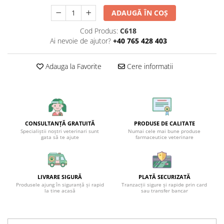
ADAUGĂ ÎN COȘ
Cod Produs:
C618
Ai nevoie de ajutor?
+40 765 428 403
Adauga la Favorite
Cere informatii
CONSULTANȚĂ GRATUITĂ
PRODUSE DE CALITATE
Specialiștii noștri veterinari sunt
Numai cele mai bune produse
gata să te ajute
farmaceutice veterinare
LIVRARE SIGURĂ
PLATĂ SECURIZATĂ
Produsele ajung în siguranță și rapid
Tranzacții sigure și rapide prin card
la tine acasă
sau transfer bancar